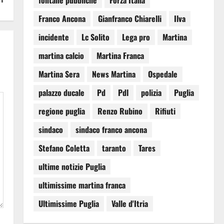
fontane pubbliche
Forza Italia
Franco Ancona
Gianfranco Chiarelli
Ilva
incidente
Lc Solito
Lega pro
Martina
martina calcio
Martina Franca
Martina Sera
News Martina
Ospedale
palazzo ducale
Pd
Pdl
polizia
Puglia
regione puglia
Renzo Rubino
Rifiuti
sindaco
sindaco franco ancona
Stefano Coletta
taranto
Tares
ultime notizie Puglia
ultimissime martina franca
Ultimissime Puglia
Valle d'Itria