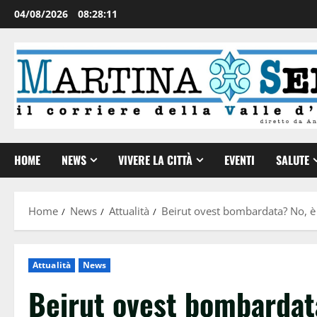
04/08/2026
08:28:12
HOME
NEWS
VIVERE LA CITTÀ
EVENTI
SALUTE
Home
News
Attualità
Beirut ovest bombardata? No, è 
Attualità
News
Beirut ovest bombardata