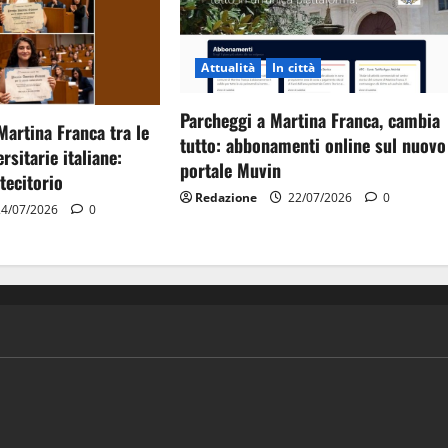
Attualità
In città
Parcheggi a Martina Franca, cambia
Martina Franca tra le
tutto: abbonamenti online sul nuovo
rsitarie italiane:
portale Muvin
tecitorio
Redazione
22/07/2026
0
4/07/2026
0