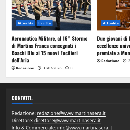
Attualità
In città
Attualità
Aeronautica Militare, al 16° Stormo
Due giovani di 
di Martina Franca consegnati i
eccellenze unive
Baschi Blu ai 15 nuovi Fucilieri
premiate a Mon
dell’Aria
Redazione
2
Redazione
31/07/2026
0
CONTATTI.
Redazione:
redazione@www.martinasera.it
Direttore:
direttore@www.martinasera.it
Info & Commerciale:
info@www.martinasera.it