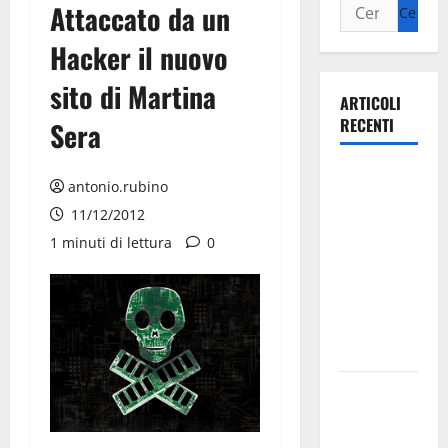
Attaccato da un
Hacker il nuovo
sito di Martina
ARTICOLI
RECENTI
Sera
Ospedale di
antonio.rubino
Martina
11/12/2012
Franca,
1 minuti di lettura
0
Forza Italia
annuncia la
protesta:
sit-in lunedì
10 agosto
Il Comune
di Martina
Franca