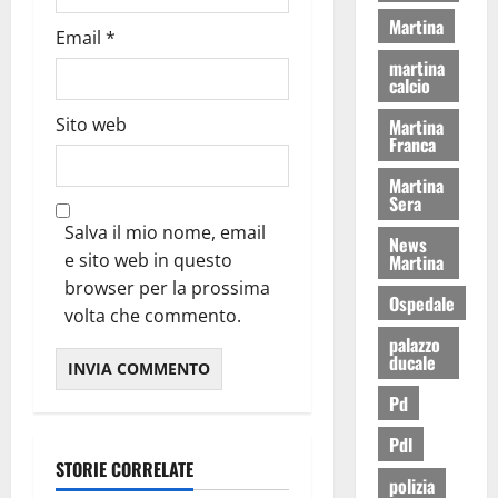
Martina
Email
*
martina
calcio
Sito web
Martina
Franca
Martina
Sera
Salva il mio nome, email
News
e sito web in questo
Martina
browser per la prossima
Ospedale
volta che commento.
palazzo
ducale
Pd
Pdl
STORIE CORRELATE
polizia