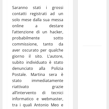
pubblica il
Saranno stati i grossi
bando
contatti registrati ad un
alloggi ERP
solo mese dalla sua messa
2026:
online a destare
domande
l’attenzione di un hacker,
dal 26
probabilmente sotto
agosto
commissione, tanto da
aver oscurato per qualche
La gara
giorno il sito. L’autore,
ciclistica
subito individuato è stato
dei Giochi
denunciato alla Polizia
attraversa
Postale. Martina sera è
Martina
stato immediatamente
Franca:
riattivato grazie
ecco le
all’intervento di tecnici
strade
informatico e webmaster,
interessate
tra i quali Antonio Meo e
e gli orari