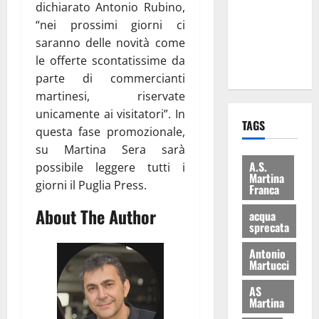
dichiarato Antonio Rubino,
i Baschi Blu
“nei prossimi giorni ci
ai 15 nuovi
saranno delle novità come
Fucilieri
le offerte scontatissime da
dell’Aria
parte di commercianti
martinesi, riservate
unicamente ai visitatori”. In
TAGS
questa fase promozionale,
su Martina Sera sarà
A.S.
possibile leggere tutti i
Martina
giorni il Puglia Press.
Franca
About The Author
acqua
sprecata
Antonio
Martucci
AS
Martina