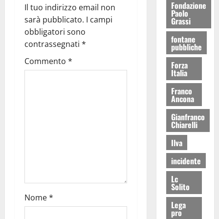
Fondazione
Il tuo indirizzo email non
Paolo
sarà pubblicato.
I campi
Grassi
obbligatori sono
fontane
contrassegnati
*
pubbliche
Commento
*
Forza
Italia
Franco
Ancona
Gianfranco
Chiarelli
Ilva
incidente
Lc
Solito
Nome
*
Lega
pro