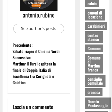
calcio
canoni di
antonio.rubino
locazione
carabinieri
See author's posts
centro
storico
Precedente:
Comune
Sabato riapre il Cinema Verdi
Successivo:
Comune
di
Martina: il Tursi ospiterà la
Martina
Franca
finale di Coppia Italia di
Eccellenza tra Cerignola e
consiglio
Galatina
comunale
cronaca
Donato
Pentassuglia
Lascia un commento