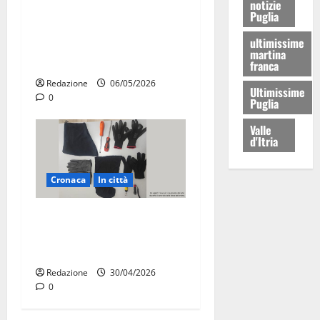
notizie
Martina Franca, presunte
Puglia
tangenti sul verde pubblico:
ultimissime
la Procura chiede il carcere
martina
per un funzionario
franca
Redazione
06/05/2026
Ultimissime
0
Puglia
Valle
d'Itria
Cronaca
In città
Martina Franca, sorpresi in
casa con la refurtiva:
quattro arresti
Redazione
30/04/2026
0