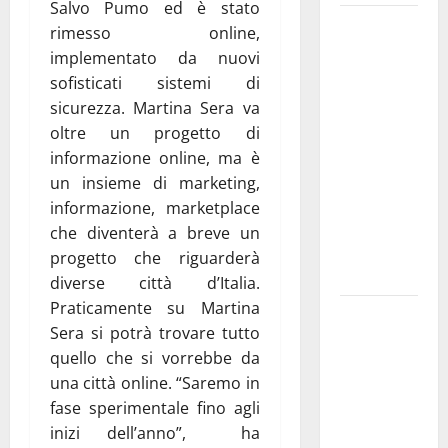
Salvo Pumo ed è stato
Martina
rimesso online,
Franca
implementato da nuovi
investe
sofisticati sistemi di
sulle
sicurezza. Martina Sera va
famiglie: in
oltre un progetto di
arrivo tre
informazione online, ma è
seminari
un insieme di marketing,
dedicati ad
informazione, marketplace
adolescenti,
che diventerà a breve un
genitori ed
progetto che riguarderà
empatia
diverse città d’Italia.
Praticamente su Martina
Aeronautica
Sera si potrà trovare tutto
Militare, al
quello che si vorrebbe da
16° Stormo
una città online. “Saremo in
di Martina
fase sperimentale fino agli
Franca
inizi dell’anno”, ha
consegnati