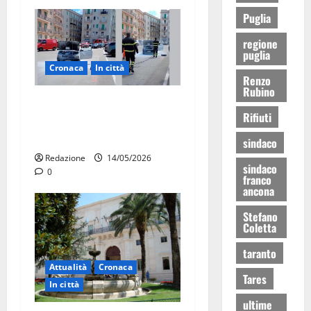
Puglia
regione
puglia
Cronaca
In città
Renzo
Rubino
Auto in fiamme,
Rifiuti
intervengono i Vigili del
Fuoco
sindaco
Redazione
14/05/2026
sindaco
0
franco
ancona
Stefano
Coletta
taranto
Attualità
Cronaca
Tares
In città
ultime