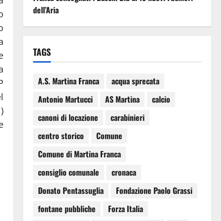
dell’Aria
o
o
a
TAGS
e
a
A.S. Martina Franca
acqua sprecata
P
l
Antonio Martucci
AS Martina
calcio
)
canoni di locazione
carabinieri
e
centro storico
Comune
Comune di Martina Franca
consiglio comunale
cronaca
Donato Pentassuglia
Fondazione Paolo Grassi
fontane pubbliche
Forza Italia