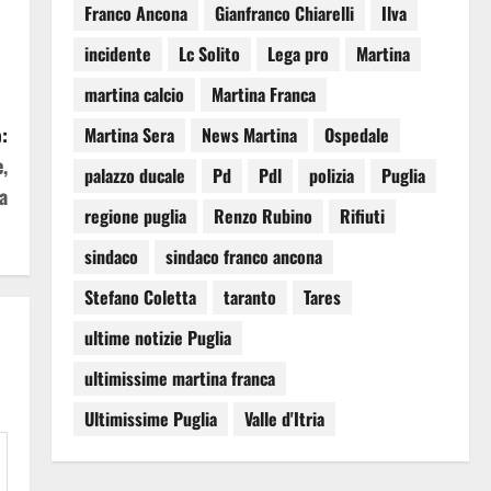
Franco Ancona
Gianfranco Chiarelli
Ilva
incidente
Lc Solito
Lega pro
Martina
martina calcio
Martina Franca
:
Martina Sera
News Martina
Ospedale
,
palazzo ducale
Pd
Pdl
polizia
Puglia
a
regione puglia
Renzo Rubino
Rifiuti
sindaco
sindaco franco ancona
Stefano Coletta
taranto
Tares
ultime notizie Puglia
ultimissime martina franca
Ultimissime Puglia
Valle d'Itria