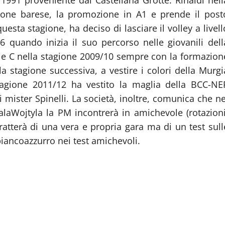
ione barese, la promozione in A1 e prende il post
sta stagione, ha deciso di lasciare il volley a livell
06 quando inizia il suo percorso nelle giovanili dell
rie C nella stagione 2009/10 sempre con la formazion
a stagione successiva, a vestire i colori della Murgi
tagione 2011/12 ha vestito la maglia della BCC-NE
i mister Spinelli. La società, inoltre, comunica che ne
laWojtyla la PM incontrerà in amichevole (rotazioni
tratterà di una vera e propria gara ma di un test sull
 biancoazzurro nei test amichevoli.