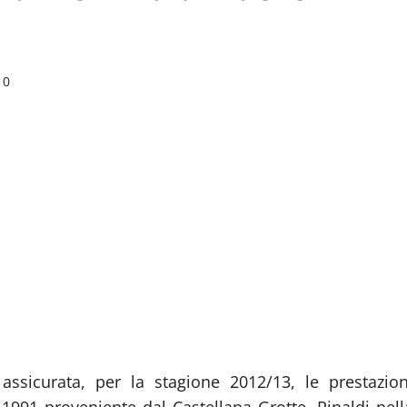
0
assicurata, per la stagione 2012/13, le prestazion
e 1991 proveniente dal Castellana Grotte. Rinaldi nell