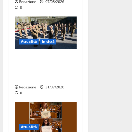
Redazione
07/08/2026
0
Attualità
In città
Aeronautica Militare, al 16°
Stormo di Martina Franca
consegnati i Baschi Blu ai
15 nuovi Fucilieri dell’Aria
Redazione
31/07/2026
0
Attualità