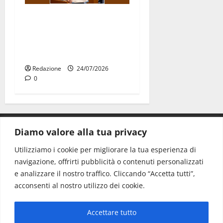
Due giovani di Martina
Franca tra le eccellenze
universitarie italiane:
premiate a Montecitorio
Redazione
24/07/2026
0
Diamo valore alla tua privacy
CONTATTI.
Utilizziamo i cookie per migliorare la tua esperienza di
navigazione, offrirti pubblicità o contenuti personalizzati
Redazione:
redazione@www.martinasera.it
e analizzare il nostro traffico. Cliccando “Accetta tutti”,
Direttore:
direttore@www.martinasera.it
acconsenti al nostro utilizzo dei cookie.
Info & Commerciale:
info@www.martinasera.it
Accettare tutto