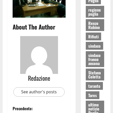
Puglia
regione
puglia
Renzo
About The Author
Rubino
Rifiuti
sindaco
sindaco
franco
ancona
Stefano
Redazione
Coletta
taranto
See author's posts
Tares
ultime
Precedente:
notizie
Puglia