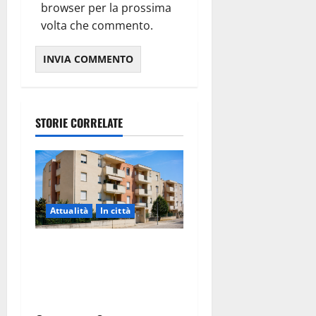
browser per la prossima
volta che commento.
STORIE CORRELATE
Attualità
In città
Il Comune di Martina Franca
pubblica il bando alloggi
ERP 2026: domande dal 26
agosto