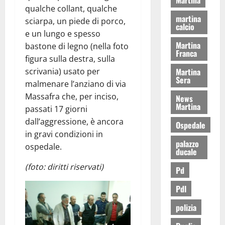
qualche collant, qualche
martina
sciarpa, un piede di porco,
calcio
e un lungo e spesso
Martina
bastone di legno (nella foto
Franca
figura sulla destra, sulla
Martina
scrivania) usato per
Sera
malmenare l’anziano di via
Massafra che, per inciso,
News
Martina
passati 17 giorni
dall’aggressione, è ancora
Ospedale
in gravi condizioni in
palazzo
ospedale.
ducale
(foto: diritti riservati)
Pd
Pdl
polizia