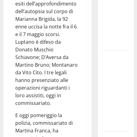
esiti dell’approfondimento
bando
dell’autopsia sul corpo di
alloggi ERP
Marianna Brigida, la 92
2026:
enne uccisa la notte fra il 6
domande
e il 7 maggio scorsi.
dal 26
Luptano è difeso da
agosto
Donato Muschio
La gara
Schiavone; D’Aversa da
ciclistica
Martino Bruno; Montanaro
dei Giochi
da Vito Cito. I tre legali
attraversa
hanno presenziato alle
Martina
operazioni riguardanti i
Franca:
loro assistiti, oggi in
ecco le
commissariato.
strade
E oggi pomeriggio la
interessate
polizia, commissariato di
e gli orari
Martina Franca, ha