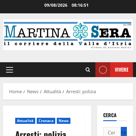
09/08/2026
08:16:51
VIVERE
Home
News
Attualità
Arresti: polizia
CERCA
Attualità
Cronaca
News
Arresti: polizia