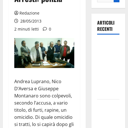
Redazione
28/05/2013
ARTICOLI
RECENTI
2 minuti letti
0
Ospedale di
Martina
Franca,
Forza Italia
annuncia la
protesta:
Andrea Luprano, Nico
sit-in lunedì
D’Aversa e Giuseppe
10 agosto
Montanaro sono colpevoli,
secondo l’accusa, a vario
Il Comune
titolo, di furti, rapine, un
di Martina
omicidio. Di quale omicidio
Franca
si tratti, lo si capirà dopo gli
pubblica il