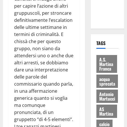
ai 15 nuovi
per capire l’azione di altri
Fucilieri
gruppuscoli, per stroncare
dell’Aria
definitivamente l’escalation
delle ultime settimane in
termini di criminalità. E
chissà che per questo
TAGS
gruppo, non siano da
attendersi uno o anche due
A.S.
altri arresti, se dobbiamo
Martina
Franca
dare una interpretazione
delle parole del
acqua
sprecata
commissario quando parla,
in una affermazione
Antonio
generica quanto si voglia
Martucci
ma comunque
AS
pronunciata, di un
Martina
gruppetto “di 4-5 elementi”.
calcio
I tre ragazzi martinesi