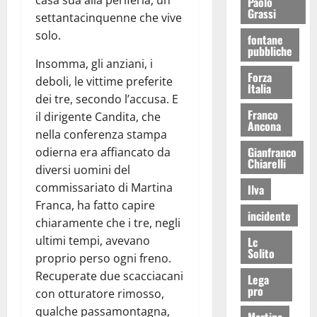
casa sua alla periferia, un
Paolo
Grassi
settantacinquenne che vive
solo.
fontane
pubbliche
Insomma, gli anziani, i
Forza
deboli, le vittime preferite
Italia
dei tre, secondo l’accusa. E
Franco
il dirigente Candita, che
Ancona
nella conferenza stampa
Gianfranco
odierna era affiancato da
Chiarelli
diversi uomini del
commissariato di Martina
Ilva
Franca, ha fatto capire
incidente
chiaramente che i tre, negli
ultimi tempi, avevano
Lc
Solito
proprio perso ogni freno.
Recuperate due scacciacani
Lega
pro
con otturatore rimosso,
qualche passamontagna,
Martina