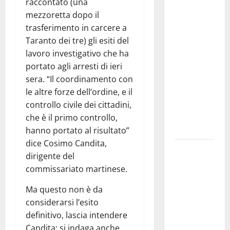
Martina
raccontato (una
Franca
mezzoretta dopo il
investe
trasferimento in carcere a
sulle
Taranto dei tre) gli esiti del
famiglie: in
lavoro investigativo che ha
arrivo tre
portato agli arresti di ieri
seminari
sera. “Il coordinamento con
dedicati ad
le altre forze dell’ordine, e il
adolescenti,
controllo civile dei cittadini,
genitori ed
che è il primo controllo,
empatia
hanno portato al risultato”
dice Cosimo Candita,
Aeronautica
dirigente del
Militare, al
commissariato martinese.
16° Stormo
di Martina
Ma questo non è da
Franca
considerarsi l’esito
consegnati
definitivo, lascia intendere
i Baschi Blu
Candita: si indaga anche