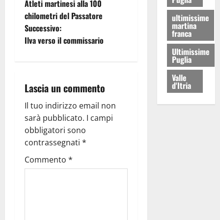
Atleti martinesi alla 100
chilometri del Passatore
ultimissime
martina
Successivo:
franca
Ilva verso il commissario
Ultimissime
Puglia
Valle
d'Itria
Lascia un commento
Il tuo indirizzo email non
sarà pubblicato.
I campi
obbligatori sono
contrassegnati
*
Commento
*