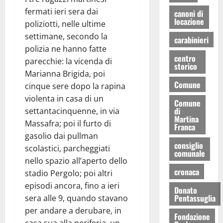
fermati ieri sera dai
canoni di
locazione
poliziotti, nelle ultime
settimane, secondo la
carabinieri
polizia ne hanno fatte
centro
parecchie: la vicenda di
storico
Marianna Brigida, poi
Comune
cinque sere dopo la rapina
violenta in casa di un
Comune
di
settantacinquenne, in via
Martina
Massafra; poi il furto di
Franca
gasolio dai pullman
consiglio
scolastici, parcheggiati
comunale
nello spazio all’aperto dello
cronaca
stadio Pergolo; poi altri
episodi ancora, fino a ieri
Donato
Pentassuglia
sera alle 9, quando stavano
per andare a derubare, in
Fondazione