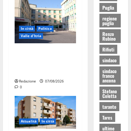
Puglia
regione
puglia
In città
Politica
Renzo
Valle d'Itria
Rubino
Rifiuti
Ospedale di Martina Franca,
Forza Italia annuncia la
sindaco
protesta: sit-in lunedì 10
sindaco
agosto
franco
ancona
Redazione
07/08/2026
0
Stefano
Coletta
taranto
Tares
Attualità
In città
ultime