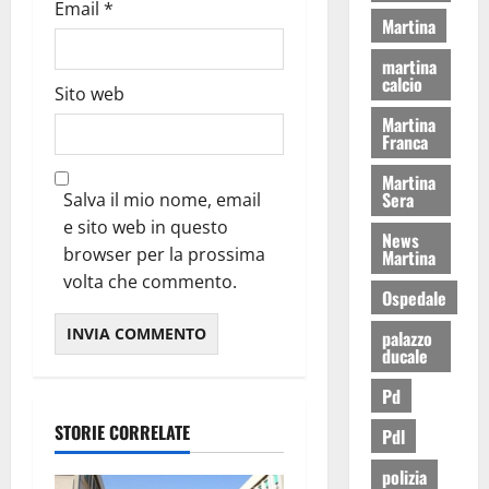
Email
*
Martina
martina
calcio
Sito web
Martina
Franca
Martina
Sera
Salva il mio nome, email
e sito web in questo
News
browser per la prossima
Martina
volta che commento.
Ospedale
palazzo
ducale
Pd
STORIE CORRELATE
Pdl
polizia