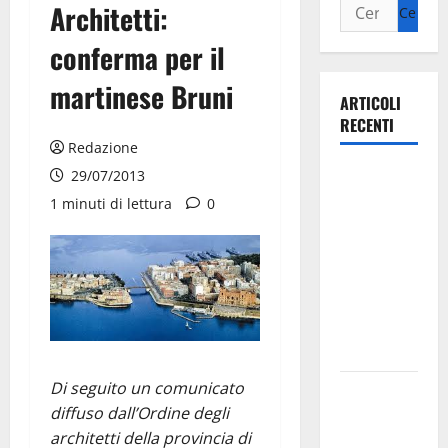
Architetti:
conferma per il
martinese Bruni
ARTICOLI
RECENTI
Redazione
Ospedale di
29/07/2013
Martina
1 minuti di lettura
0
Franca,
Forza Italia
annuncia la
protesta:
sit-in lunedì
10 agosto
Di seguito un comunicato
Il Comune
diffuso dall’Ordine degli
di Martina
architetti della provincia di
Franca