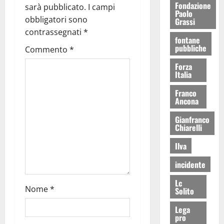
Fondazione
sarà pubblicato.
I campi
Paolo
obbligatori sono
Grassi
contrassegnati
*
fontane
pubbliche
Commento
*
Forza
Italia
Franco
Ancona
Gianfranco
Chiarelli
Ilva
incidente
Lc
Nome
*
Solito
Lega
pro