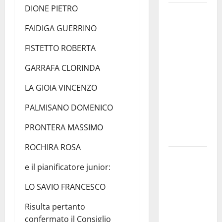
DIONE PIETRO
Martina
Franca
FAIDIGA GUERRINO
investe
FISTETTO ROBERTA
sulle
famiglie: in
GARRAFA CLORINDA
arrivo tre
seminari
LA GIOIA VINCENZO
dedicati ad
PALMISANO DOMENICO
adolescenti,
genitori ed
PRONTERA MASSIMO
empatia
ROCHIRA ROSA
Aeronautica
e il pianificatore junior:
Militare, al
16° Stormo
LO SAVIO FRANCESCO
di Martina
Franca
Risulta pertanto
consegnati
confermato il Consiglio