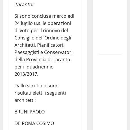
Taranto:
pubblica il
bando
Si sono concluse mercoledì
alloggi ERP
24 luglio u.s. le operazioni
2026:
di voto per il rinnovo del
domande
Consiglio dell’Ordine degli
dal 26
Architetti, Pianificatori,
agosto
Paesaggisti e Conservatori
della Provincia di Taranto
La gara
per il quadriennio
ciclistica
2013/2017.
dei Giochi
attraversa
Dallo scrutinio sono
Martina
risultati eletti i seguenti
Franca:
architetti:
ecco le
strade
BRUNI PAOLO
interessate
DE ROMA COSIMO
e gli orari