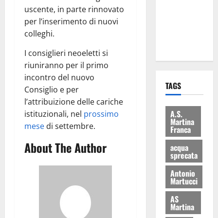
i Baschi Blu
uscente, in parte rinnovato
ai 15 nuovi
per l’inserimento di nuovi
Fucilieri
colleghi.
dell’Aria
I consiglieri neoeletti si
riuniranno per il primo
incontro del nuovo
TAGS
Consiglio e per
l’attribuizione delle cariche
A.S.
istituzionali, nel
prossimo
Martina
mese
di settembre.
Franca
About The Author
acqua
sprecata
Antonio
Martucci
AS
Martina