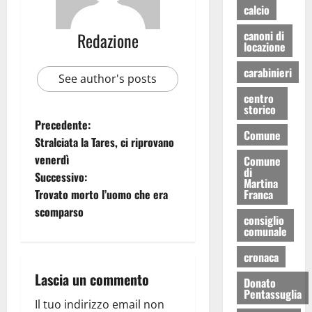
calcio
canoni di
Redazione
locazione
carabinieri
See author's posts
centro
storico
Precedente:
Comune
Stralciata la Tares, ci riprovano
venerdì
Comune
di
Successivo:
Martina
Trovato morto l’uomo che era
Franca
scomparso
consiglio
comunale
cronaca
Lascia un commento
Donato
Pentassuglia
Il tuo indirizzo email non