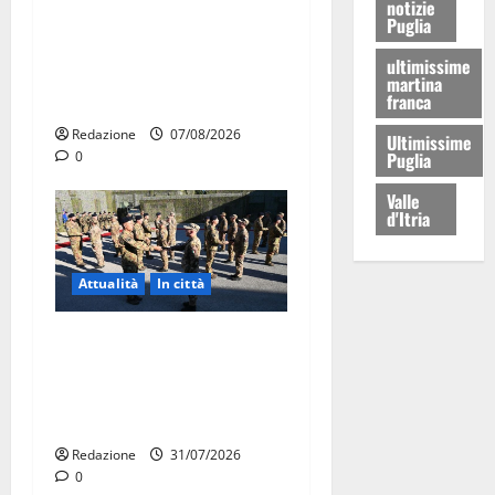
notizie
Il Comune di Martina Franca
Puglia
pubblica il bando alloggi
ultimissime
ERP 2026: domande dal 26
martina
franca
agosto
Redazione
07/08/2026
Ultimissime
0
Puglia
Valle
d'Itria
Attualità
In città
Aeronautica Militare, al 16°
Stormo di Martina Franca
consegnati i Baschi Blu ai
15 nuovi Fucilieri dell’Aria
Redazione
31/07/2026
0