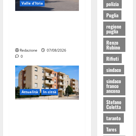
polizia
Valle d'Itria
Puglia
Ospedale di Martina Franca,
regione
Forza Italia annuncia la
puglia
protesta: sit-in lunedì 10
agosto
Renzo
Rubino
Redazione
07/08/2026
0
Rifiuti
sindaco
sindaco
franco
ancona
Attualità
In città
Stefano
Coletta
Il Comune di Martina Franca
pubblica il bando alloggi
taranto
ERP 2026: domande dal 26
Tares
agosto