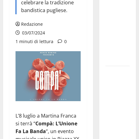
celebrare la tradizione
Franca
bandistica pugliese.
pubblica il
bando
Redazione
alloggi ERP
03/07/2024
2026:
1 minuti di lettura
0
domande
dal 26
agosto
La gara
ciclistica
dei Giochi
attraversa
Martina
Franca:
L’8 luglio a Martina Franca
ecco le
si terrà “
Compà: L’Unione
strade
Fa La Banda
“, un evento
interessate