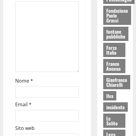
Fondazione
Paolo
Grassi
fontane
pubbliche
Forza
Italia
Franco
Ancona
Gianfranco
Nome
*
Chiarelli
Ilva
Email
*
incidente
Lc
Solito
Sito web
Lega