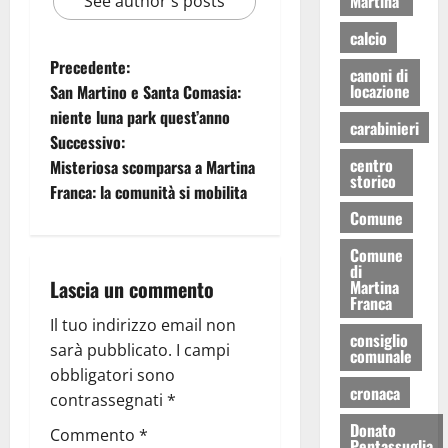
Martina
See author's posts
calcio
Precedente:
canoni di
locazione
San Martino e Santa Comasia:
niente luna park quest’anno
carabinieri
Successivo:
centro
Misteriosa scomparsa a Martina
storico
Franca: la comunità si mobilita
Comune
Comune
di
Lascia un commento
Martina
Franca
Il tuo indirizzo email non
consiglio
sarà pubblicato.
I campi
comunale
obbligatori sono
cronaca
contrassegnati
*
Donato
Commento
*
Pentassuglia