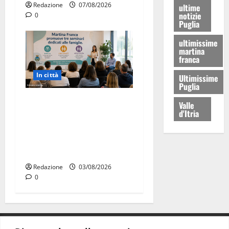
Redazione
07/08/2026
ultime
notizie
0
Puglia
ultimissime
martina
franca
In città
Ultimissime
Puglia
Martina Franca investe sulle
Valle
d'Itria
famiglie: in arrivo tre
seminari dedicati ad
adolescenti, genitori ed
empatia
Redazione
03/08/2026
0