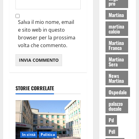
pro
Martina
Salva il mio nome, email
martina
e sito web in questo
calcio
browser per la prossima
Martina
volta che commento.
Franca
Martina
Sera
News
Martina
STORIE CORRELATE
Ospedale
palazzo
ducale
Pd
Pdl
In città
Politica