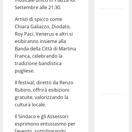
musicale unico in Piazza XX
e gli orari
Settembre alle 21:30.
Martina
Artisti di spicco come
Franca
Chiara Galiazzo, Diodato,
investe
Roy Paci, Venerus e altri si
sulle
esibiranno insieme alla
famiglie: in
Banda della Città di Martina
arrivo tre
Franca, celebrando la
seminari
tradizione bandistica
dedicati ad
pugliese.
adolescenti,
genitori ed
Il festival, diretto da Renzo
empatia
Rubino, offrirà esibizioni
gratuite, valorizzando la
Aeronautica
cultura locale.
Militare, al
16° Stormo
Il Sindaco e gli Assessori
di Martina
esprimono entusiasmo per
Franca
l’evento, sottolineando