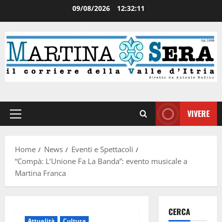
09/08/2026
12:32:11
VIVERE
Home
News
Eventi e Spettacoli
“Compà: L’Unione Fa La Banda”: evento musicale a
Martina Franca
CERCA
Attualità
Cultura