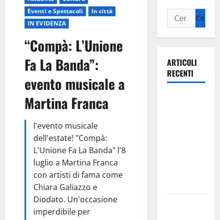
Eventi e Spettacoli
In città
IN EVIDENZA
“Compà: L’Unione
Fa La Banda”:
ARTICOLI
RECENTI
evento musicale a
Ospedale di
Martina Franca
Martina
Franca,
l'evento musicale
Forza Italia
dell'estate! "Compà:
annuncia la
L'Unione Fa La Banda" l'8
protesta:
luglio a Martina Franca
sit-in lunedì
con artisti di fama come
10 agosto
Chiara Galiazzo e
Diodato. Un'occasione
Il Comune
imperdibile per
di Martina