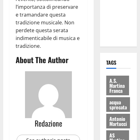
consegnati
l’importanza di preservare
i Baschi Blu
e tramandare questa
ai 15 nuovi
tradizione musicale. Non
Fucilieri
perdete questa serata
dell’Aria
indimenticabile di musica e
tradizione.
About The Author
TAGS
A.S.
Martina
Franca
acqua
sprecata
Antonio
Redazione
Martucci
AS