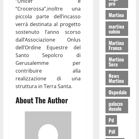
“Unicef” e
pro
“Crocerossa”,inoltre una
Martina
piccola parte dell’incasso
verrà destinata al progetto
martina
calcio
sostenuto l’anno scorso
dall’Associazione Onlus
Martina
dell’Ordine Equestre del
Franca
Santo Sepolcro di
Martina
Gerusalemme per
Sera
contribuire alla
News
realizzazione di una
Martina
struttura in Terra Santa.
Ospedale
About The Author
palazzo
ducale
Pd
Pdl