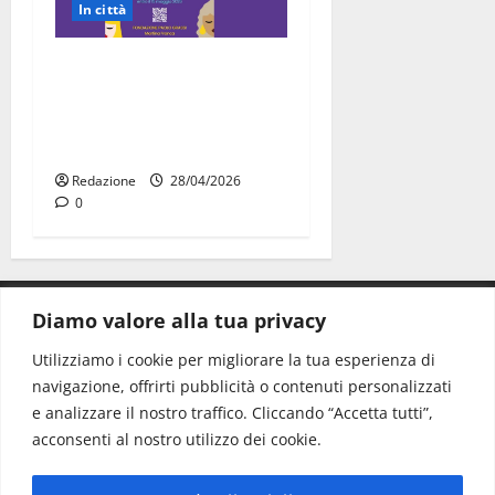
In città
“Carmen e le altre ragazze
straordinarie”: l’opera di
comunità arriva a Martina
Franca
Redazione
28/04/2026
0
Diamo valore alla tua privacy
CONTATTI.
Utilizziamo i cookie per migliorare la tua esperienza di
navigazione, offrirti pubblicità o contenuti personalizzati
Redazione:
redazione@www.martinasera.it
e analizzare il nostro traffico. Cliccando “Accetta tutti”,
Direttore:
direttore@www.martinasera.it
acconsenti al nostro utilizzo dei cookie.
Info & Commerciale:
info@www.martinasera.it