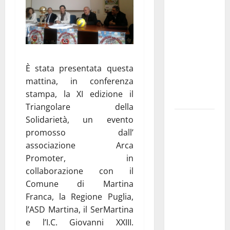
Franca
pubblica il
bando
alloggi ERP
2026:
È stata presentata questa
domande
mattina, in conferenza
dal 26
stampa, la XI edizione il
agosto
Triangolare della
La gara
Solidarietà, un evento
ciclistica
promosso dall’
dei Giochi
associazione Arca
attraversa
Promoter, in
Martina
collaborazione con il
Franca:
Comune di Martina
ecco le
Franca, la Regione Puglia,
strade
l’ASD Martina, il SerMartina
interessate
e l’I.C. Giovanni XXIII.