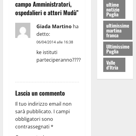
campo Amministratori,
ultime
notizie
ospedalieri e attori Mudù
”
Puglia
ultimissime
Giada Martino
ha
martina
detto:
franca
06/04/2014 alle 16:38
Ultimissime
Puglia
ke istituti
parteciperanno????
Valle
d'Itria
RISPONDI
Lascia un commento
Il tuo indirizzo email non
sarà pubblicato.
I campi
obbligatori sono
contrassegnati
*