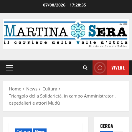
07/08/2026
17:28:36
VIVERE
Home
News
Cultura
Triangolo della Solidarietà, in campo Amministratori,
ospedalieri e attori Mudù
CERCA
Cultura
News