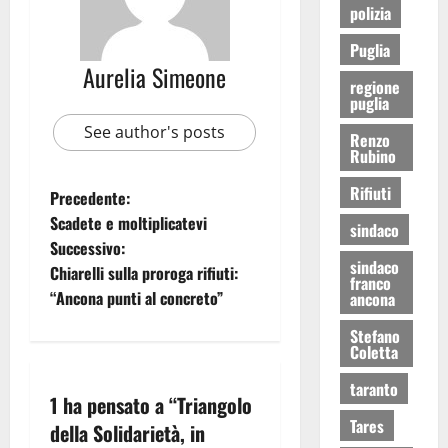
polizia
Puglia
Aurelia Simeone
regione
puglia
See author's posts
Renzo
Rubino
Rifiuti
Precedente:
Scadete e moltiplicatevi
sindaco
Successivo:
sindaco
Chiarelli sulla proroga rifiuti:
franco
“Ancona punti al concreto”
ancona
Stefano
Coletta
taranto
1 ha pensato a “
Triangolo
Tares
della Solidarietà, in