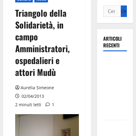
Triangolo della
Solidarietà, in
campo
ARTICOLI
RECENTI
Amministratori,
ospedalieri e
Ospedale di
Martina
attori Mudù
Franca,
Forza Italia
Aurelia Simeone
annuncia la
02/04/2013
protesta:
2 minuti letti
1
sit-in lunedì
10 agosto
Il Comune
di Martina