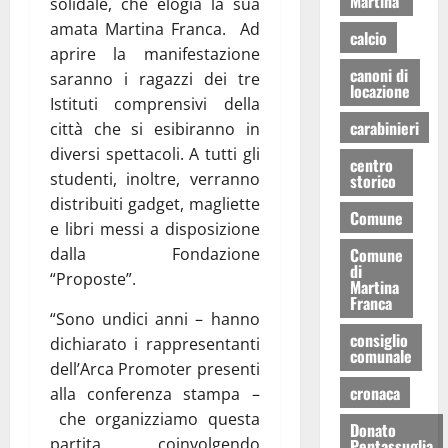
Martina
solidale, che elogia la sua
amata Martina Franca. Ad
calcio
aprire la manifestazione
canoni di
saranno i ragazzi dei tre
locazione
Istituti comprensivi della
carabinieri
città che si esibiranno in
diversi spettacoli. A tutti gli
centro
studenti, inoltre, verranno
storico
distribuiti gadget, magliette
Comune
e libri messi a disposizione
dalla Fondazione
Comune
di
“Proposte”.
Martina
Franca
“Sono undici anni – hanno
consiglio
dichiarato i rappresentanti
comunale
dell’Arca Promoter presenti
cronaca
alla conferenza stampa –
che organizziamo questa
Donato
partita coinvolgendo
Pentassuglia