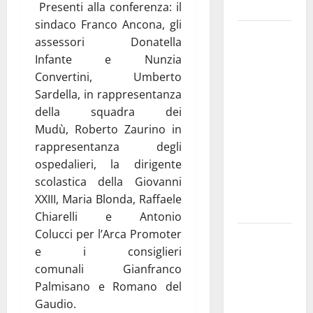
e gli orari
Presenti alla conferenza: il
sindaco Franco Ancona, gli
Martina
assessori Donatella
Franca
Infante e Nunzia
investe
Convertini, Umberto
sulle
Sardella, in rappresentanza
famiglie: in
della squadra dei
arrivo tre
Mudù, Roberto Zaurino in
seminari
rappresentanza degli
dedicati ad
ospedalieri, la dirigente
adolescenti,
scolastica della Giovanni
genitori ed
XXIII, Maria Blonda, Raffaele
empatia
Chiarelli e Antonio
Colucci per l’Arca Promoter
Aeronautica
e i consiglieri
Militare, al
comunali Gianfranco
16° Stormo
Palmisano e Romano del
di Martina
Gaudio.
Franca