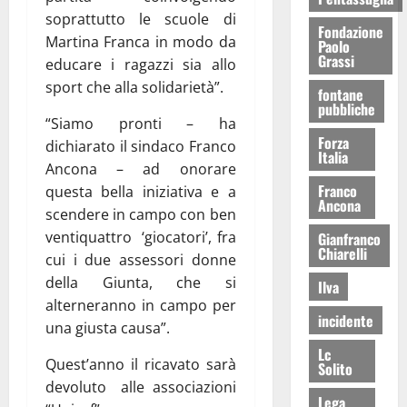
soprattutto le scuole di
Fondazione
Martina Franca in modo da
Paolo
Grassi
educare i ragazzi sia allo
sport che alla solidarietà”.
fontane
pubbliche
“Siamo pronti – ha
Forza
dichiarato il sindaco Franco
Italia
Ancona – ad onorare
Franco
questa bella iniziativa e a
Ancona
scendere in campo con ben
ventiquattro ‘giocatori’, fra
Gianfranco
Chiarelli
cui i due assessori donne
della Giunta, che si
Ilva
alterneranno in campo per
incidente
una giusta causa”.
Lc
Quest’anno il ricavato sarà
Solito
devoluto alle associazioni
Lega