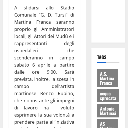
consegnati
A sfidarsi allo Stadio
i Baschi Blu
Comunale “G. D. Tursi” di
ai 15 nuovi
Martina Franca saranno
Fucilieri
proprio gli Amministratori
dell’Aria
locali, gli Attori dei Mudù e i
rappresentanti degli
ospedalieri che
TAGS
scenderanno in campo
sabato 6 aprile a partire
dalle ore 9.00. Sarà
A.S.
Martina
prevista, inoltre, la scesa in
Franca
campo dell’artista
acqua
martinese Renzo Rubino,
sprecata
che nonostante gli impegni
di lavoro ha voluto
Antonio
Martucci
esprimere la sua volontà a
prendere parte all’iniziativa
AS