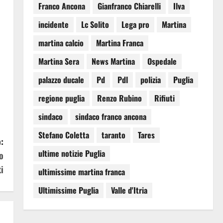
Franco Ancona
Gianfranco Chiarelli
Ilva
incidente
Lc Solito
Lega pro
Martina
martina calcio
Martina Franca
Martina Sera
News Martina
Ospedale
palazzo ducale
Pd
Pdl
polizia
Puglia
regione puglia
Renzo Rubino
Rifiuti
sindaco
sindaco franco ancona
Stefano Coletta
taranto
Tares
:
ultime notizie Puglia
o
i
ultimissime martina franca
Ultimissime Puglia
Valle d'Itria