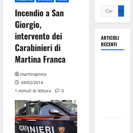
Incendio a San
Giorgio,
intervento dei
ARTICOLI
RECENTI
Carabinieri di
Martina Franca
Ospedale di
Martina
Franca,
martinapress
Forza Italia
04/02/2014
annuncia la
1 minuti di lettura
0
protesta:
sit-in lunedì
10 agosto
Il Comune
di Martina