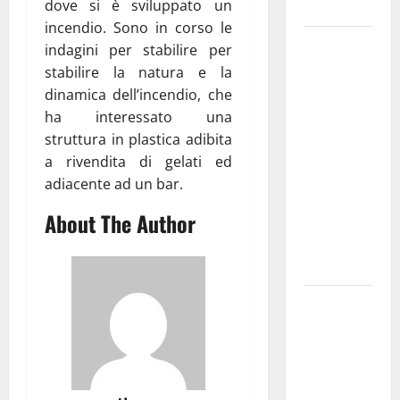
dove si è sviluppato un
e gli orari
incendio. Sono in corso le
Martina
indagini per stabilire per
Franca
stabilire la natura e la
investe
dinamica dell’incendio, che
sulle
ha interessato una
famiglie: in
struttura in plastica adibita
arrivo tre
a rivendita di gelati ed
seminari
adiacente ad un bar.
dedicati ad
About The Author
adolescenti,
genitori ed
empatia
Aeronautica
Militare, al
16° Stormo
di Martina
Franca