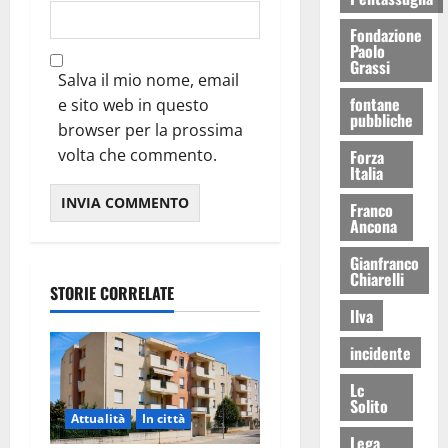
Fondazione
Paolo
Grassi
Salva il mio nome, email
fontane
e sito web in questo
pubbliche
browser per la prossima
volta che commento.
Forza
Italia
Franco
Ancona
Gianfranco
Chiarelli
STORIE CORRELATE
Ilva
incidente
Lc
Solito
Attualità
In città
Lega