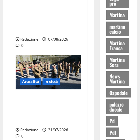
pro
Il Comune di Martina Franca
pubblica il bando alloggi
Martina
ERP 2026: domande dal 26
martina
agosto
calcio
Redazione
07/08/2026
Martina
0
Franca
Martina
Sera
News
Martina
Attualità
In città
Ospedale
Aeronautica Militare, al 16°
palazzo
Stormo di Martina Franca
ducale
consegnati i Baschi Blu ai
Pd
15 nuovi Fucilieri dell’Aria
Redazione
31/07/2026
Pdl
0