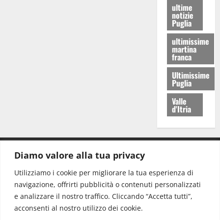
ultime
notizie
Puglia
ultimissime
martina
franca
Ultimissime
Puglia
Valle
d'Itria
Diamo valore alla tua privacy
CONTATTI.
Utilizziamo i cookie per migliorare la tua esperienza di
navigazione, offrirti pubblicità o contenuti personalizzati
Redazione:
redazione@www.martinasera.it
e analizzare il nostro traffico. Cliccando “Accetta tutti”,
Direttore:
direttore@www.martinasera.it
acconsenti al nostro utilizzo dei cookie.
Info & Commerciale:
info@www.martinasera.it