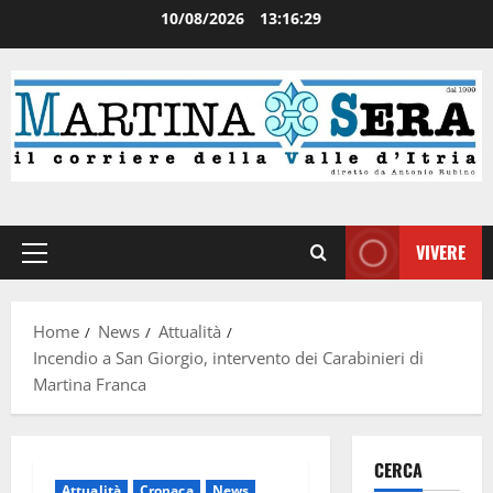
10/08/2026
13:16:29
VIVERE
Home
News
Attualità
Incendio a San Giorgio, intervento dei Carabinieri di
Martina Franca
CERCA
Attualità
Cronaca
News