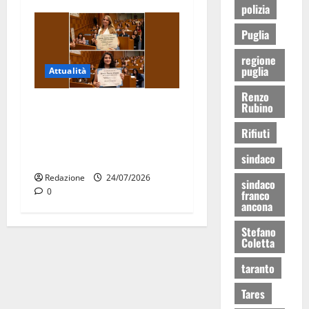
polizia
Puglia
regione
puglia
Attualità
Renzo
Due giovani di Martina
Rubino
Franca tra le eccellenze
Rifiuti
universitarie italiane:
premiate a Montecitorio
sindaco
Redazione
24/07/2026
sindaco
0
franco
ancona
Stefano
Coletta
taranto
Tares