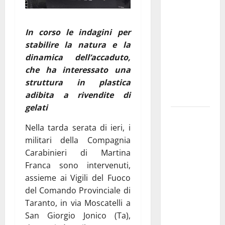
Franca
pubblica il
In corso le indagini per
bando
stabilire la natura e la
alloggi ERP
dinamica dell’accaduto,
2026:
che ha interessato una
domande
struttura in plastica
dal 26
adibita a rivendite di
agosto
gelati
La gara
Nella tarda serata di ieri, i
ciclistica
militari della Compagnia
dei Giochi
Carabinieri di Martina
attraversa
Franca sono intervenuti,
Martina
assieme ai Vigili del Fuoco
Franca:
del Comando Provinciale di
ecco le
Taranto, in via Moscatelli a
strade
San Giorgio Jonico (Ta),
interessate