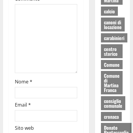
Martina
calcio
canoni di
locazione
carabinieri
centro
storico
Comune
Comune
di
Nome
*
Martina
Franca
consiglio
Email
*
comunale
cronaca
Donato
Sito web
Pentassuglia