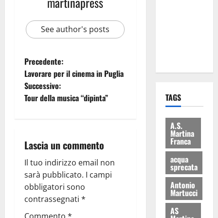
martinapress
consegnati
i Baschi Blu
See author's posts
ai 15 nuovi
Fucilieri
dell’Aria
Precedente:
Lavorare per il cinema in Puglia
Successivo:
TAGS
Tour della musica “dipinta”
A.S.
Martina
Franca
Lascia un commento
acqua
Il tuo indirizzo email non
sprecata
sarà pubblicato.
I campi
Antonio
obbligatori sono
Martucci
contrassegnati
*
AS
Commento
*