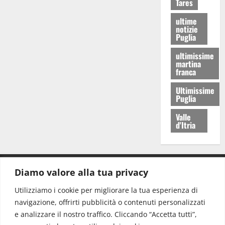
Tares
ultime
notizie
Puglia
ultimissime
martina
franca
Ultimissime
Puglia
Valle
d'Itria
Diamo valore alla tua privacy
CONTATTI.
Utilizziamo i cookie per migliorare la tua esperienza di
navigazione, offrirti pubblicità o contenuti personalizzati
Redazione:
redazione@www.martinasera.it
e analizzare il nostro traffico. Cliccando “Accetta tutti”,
Direttore:
direttore@www.martinasera.it