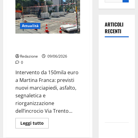
ARTICOLI
Attualità
RECENTI
Via Trento e via Votano, partono
La gara
i lavori per la sicurezza stradale
ciclistica
Redazione
09/06/2026
dei Giochi
0
attraversa
Intervento da 150mila euro
Martina
a Martina Franca: previsti
Franca:
nuovi marciapiedi, asfalto,
ecco le
segnaletica e
strade
riorganizzazione
interessate
dell’incrocio Via Trento...
e gli orari
Leggi tutto
Martina
Franca