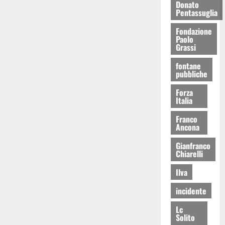
Donato
Pentassuglia
Fondazione
Paolo
Grassi
fontane
pubbliche
Forza
Italia
Franco
Ancona
Gianfranco
Chiarelli
Ilva
incidente
Lc
Solito