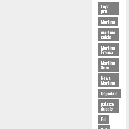
Lega
pro
Martina
martina
calcio
Martina
Franca
Martina
Sera
News
Martina
Ospedale
palazzo
ducale
Pd