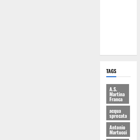
Martina
Franca: Il
sindaco non
ha fatto le
scuse alla
Lillo
TAGS
A.S.
Martina
Franca
acqua
sprecata
Antonio
Martucci