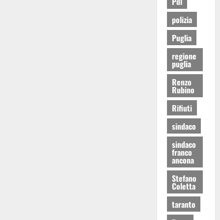
Pdl
polizia
Puglia
regione
puglia
Renzo
Rubino
Rifiuti
sindaco
sindaco
franco
ancona
Stefano
Coletta
taranto