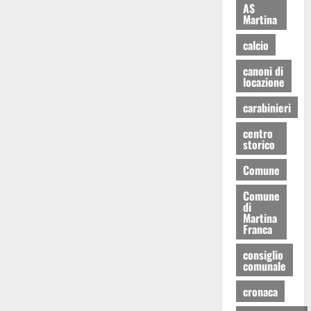
AS
Martina
calcio
canoni di
locazione
carabinieri
centro
storico
Comune
Comune
di
Martina
Franca
consiglio
comunale
cronaca