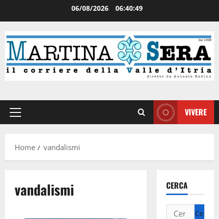
06/08/2026
06:40:50
VIVERE
Home
vandalismi
vandalismi
CERCA