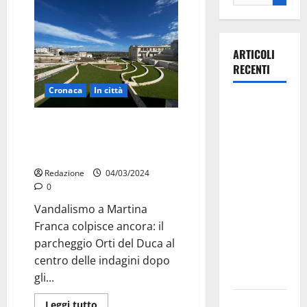
ARTICOLI
RECENTI
Cronaca
In città
Martina
Franca
Vandalismo a Martina Franca:
investe
indagini in corso al parcheggio
Orti del Duca
sulle
famiglie: in
Redazione
04/03/2024
0
arrivo tre
seminari
Vandalismo a Martina
dedicati ad
Franca colpisce ancora: il
adolescenti,
parcheggio Orti del Duca al
genitori ed
centro delle indagini dopo
empatia
gli...
Aeronautica
Leggi tutto