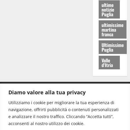
ultime
notizie
Puglia
ultimissime
martina
franca
Ultimissime
Puglia
Valle
d'Itria
Diamo valore alla tua privacy
CONTATTI.
Utilizziamo i cookie per migliorare la tua esperienza di
navigazione, offrirti pubblicità o contenuti personalizzati
Redazione:
redazione@www.martinasera.it
e analizzare il nostro traffico. Cliccando “Accetta tutti”,
Direttore:
direttore@www.martinasera.it
acconsenti al nostro utilizzo dei cookie.
Info & Commerciale:
info@www.martinasera.it