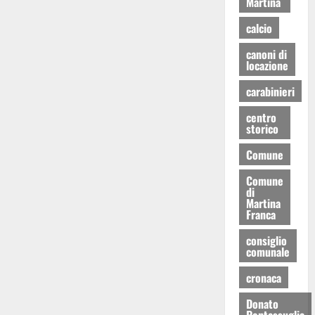
Martina
calcio
canoni di
locazione
carabinieri
centro
storico
Comune
Comune
di
Martina
Franca
consiglio
comunale
cronaca
Donato
Pentassuglia