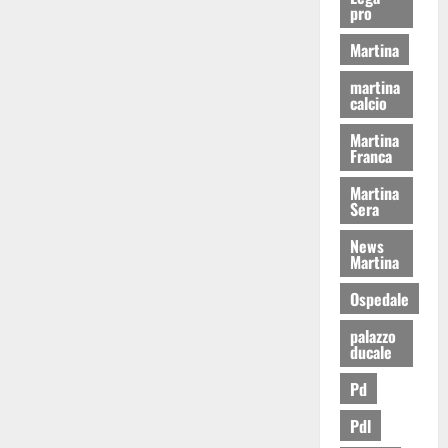
pro
Martina
martina
calcio
Martina
Franca
Martina
Sera
News
Martina
Ospedale
palazzo
ducale
Pd
Pdl