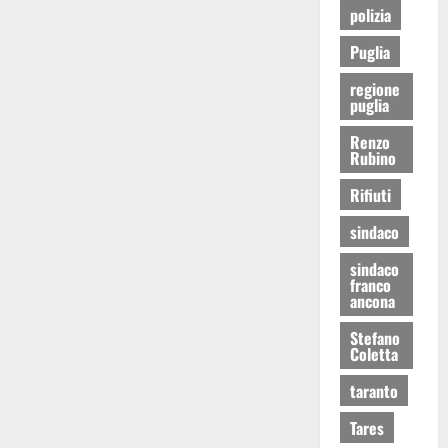
polizia
Puglia
regione
puglia
Renzo
Rubino
Rifiuti
sindaco
sindaco
franco
ancona
Stefano
Coletta
taranto
Tares