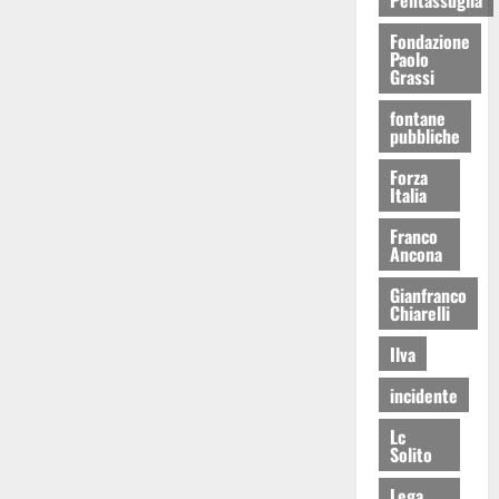
Fondazione
Paolo
Grassi
fontane
pubbliche
Forza
Italia
Franco
Ancona
Gianfranco
Chiarelli
Ilva
incidente
Lc
Solito
Lega