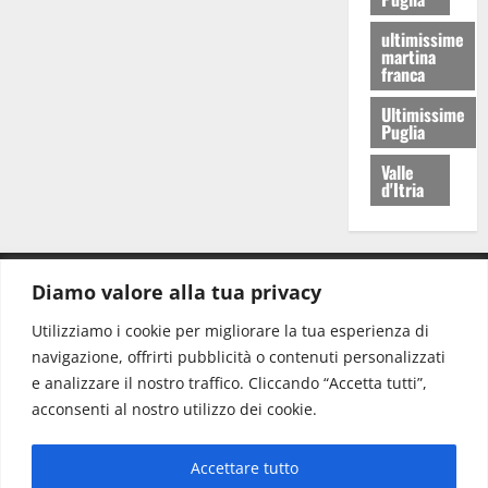
ultimissime
martina
franca
Ultimissime
Puglia
Valle
d'Itria
Diamo valore alla tua privacy
CONTATTI.
Utilizziamo i cookie per migliorare la tua esperienza di
navigazione, offrirti pubblicità o contenuti personalizzati
Redazione:
redazione@www.martinasera.it
e analizzare il nostro traffico. Cliccando “Accetta tutti”,
Direttore:
direttore@www.martinasera.it
acconsenti al nostro utilizzo dei cookie.
Info & Commerciale:
info@www.martinasera.it
Accettare tutto