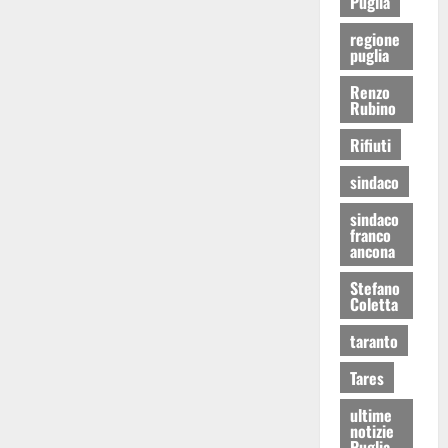
Puglia
regione
puglia
Renzo
Rubino
Rifiuti
sindaco
sindaco
franco
ancona
Stefano
Coletta
taranto
Tares
ultime
notizie
Puglia