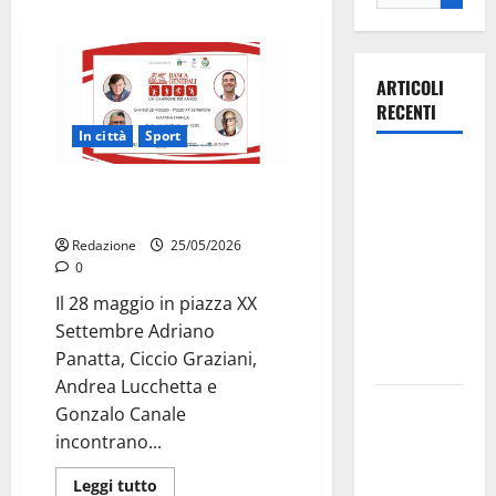
ARTICOLI
RECENTI
In città
Sport
Ospedale di
“Un Campione per Amico” arriva
Martina
a Martina Franca
Franca,
Redazione
25/05/2026
Forza Italia
0
annuncia la
Il 28 maggio in piazza XX
protesta:
Settembre Adriano
sit-in lunedì
Panatta, Ciccio Graziani,
10 agosto
Andrea Lucchetta e
Il Comune
Gonzalo Canale
di Martina
incontrano...
Franca
Leggi tutto
pubblica il