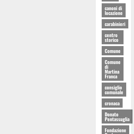
canoni di
locazione
carabinieri
centro
storico
Comune
Comune
di
Martina
Franca
consiglio
comunale
cronaca
Donato
Pentassuglia
Fondazione