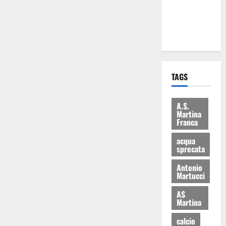
ai 15 nuovi
Fucilieri
dell’Aria
TAGS
A.S.
Martina
Franca
acqua
sprecata
Antonio
Martucci
AS
Martina
calcio