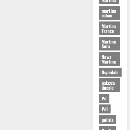
martina
calcio
Martina
Franca
Martina
Sera
News
Martina
Ospedale
palazzo
ducale
Pd
Pdl
polizia