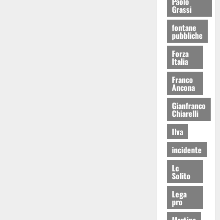
Paolo
Grassi
fontane
pubbliche
Forza
Italia
Franco
Ancona
Gianfranco
Chiarelli
Ilva
incidente
Lc
Solito
Lega
pro
Martina