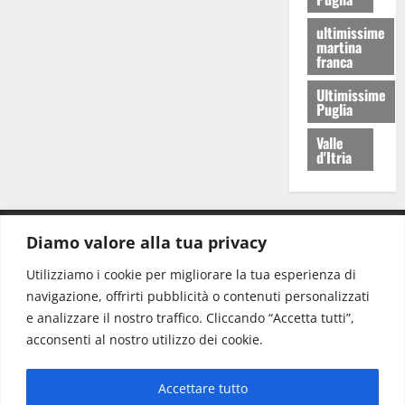
ultimissime
martina
franca
Ultimissime
Puglia
Valle
d'Itria
Diamo valore alla tua privacy
CONTATTI.
Utilizziamo i cookie per migliorare la tua esperienza di
navigazione, offrirti pubblicità o contenuti personalizzati
Redazione:
redazione@www.martinasera.it
e analizzare il nostro traffico. Cliccando “Accetta tutti”,
Direttore:
direttore@www.martinasera.it
acconsenti al nostro utilizzo dei cookie.
Info & Commerciale:
info@www.martinasera.it
Accettare tutto