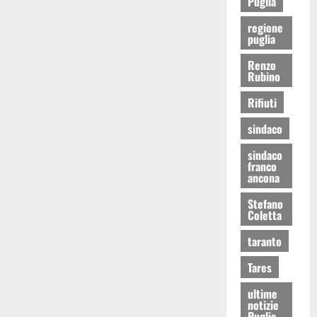
Puglia
regione
puglia
Renzo
Rubino
Rifiuti
sindaco
sindaco
franco
ancona
Stefano
Coletta
taranto
Tares
ultime
notizie
Puglia