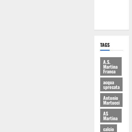
ai 15 nuovi
Fucilieri
dell’Aria
TAGS
A.S.
Martina
Franca
acqua
sprecata
Antonio
Martucci
AS
Martina
calcio