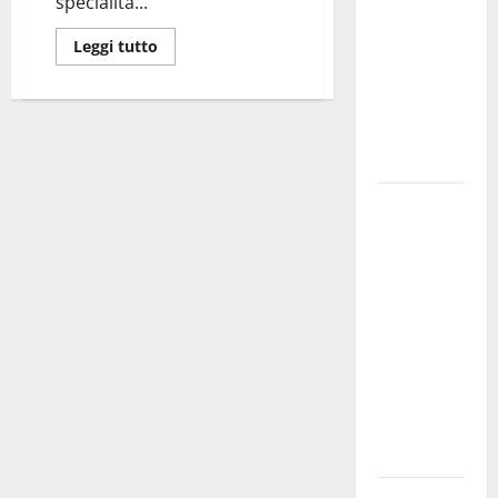
specialità...
bando
Leggi tutto
alloggi ERP
2026:
domande
dal 26
agosto
La gara
ciclistica
dei Giochi
attraversa
Martina
Franca:
ecco le
strade
interessate
e gli orari