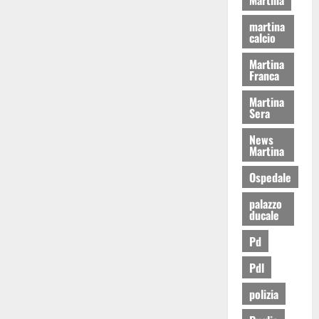
martina
calcio
Martina
Franca
Martina
Sera
News
Martina
Ospedale
palazzo
ducale
Pd
Pdl
polizia