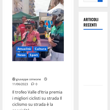
ARTICOLI
RECENTI
Ospedale di
Martina
Attualità
Cultura
Franca,
News
Sport
Forza Italia
annuncia la
Il trofeo Valle d’Itria premia i
protesta:
migliori ciclisti su strada
sit-in lunedì
giuseppe simeone
10 agosto
11/06/2023
0
Il Comune
Il trofeo Valle d’Itria premia
di Martina
i migliori ciclisti su strada Il
Franca
ciclismo su strada è la
pubblica il