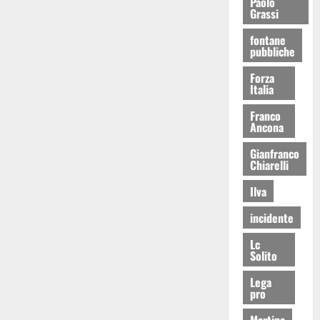
Paolo
Grassi
fontane
pubbliche
Forza
Italia
Franco
Ancona
Gianfranco
Chiarelli
Ilva
incidente
Lc
Solito
Lega
pro
Martina