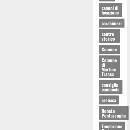
canoni di
locazione
carabinieri
centro
storico
Comune
Comune
di
Martina
Franca
consiglio
comunale
cronaca
Donato
Pentassuglia
Fondazione