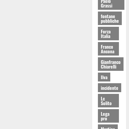
Paolo
Grassi
fontane
pubbliche
Forza
Italia
Franco
Ancona
Gianfranco
Chiarelli
Ilva
incidente
Lc
Solito
Lega
pro
Martina