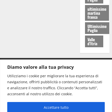
ultimissime
martina
franca
Ultimissime
Puglia
Valle
d'Itria
Diamo valore alla tua privacy
CONTATTI.
Utilizziamo i cookie per migliorare la tua esperienza di
navigazione, offrirti pubblicità o contenuti personalizzati
Redazione:
redazione@www.martinasera.it
e analizzare il nostro traffico. Cliccando “Accetta tutti”,
Direttore:
direttore@www.martinasera.it
acconsenti al nostro utilizzo dei cookie.
Info & Commerciale:
info@www.martinasera.it
Accettare tutto