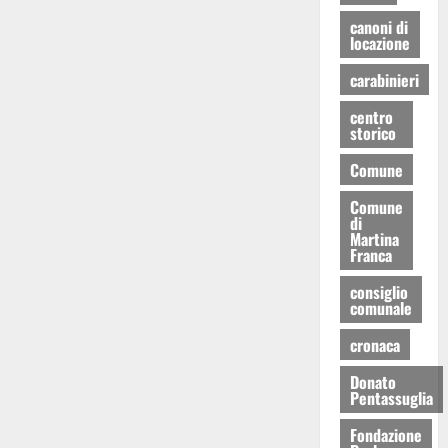
canoni di
locazione
carabinieri
centro
storico
Comune
Comune
di
Martina
Franca
consiglio
comunale
cronaca
Donato
Pentassuglia
Fondazione