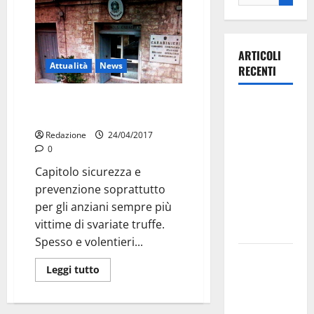
ARTICOLI
Attualità
News
RECENTI
Truffe agli anziani: i carabinieri
Ospedale di
puntano sulla prevenzione
Martina
Redazione
24/04/2017
Franca,
0
Forza Italia
Capitolo sicurezza e
annuncia la
prevenzione soprattutto
protesta:
per gli anziani sempre più
sit-in lunedì
vittime di svariate truffe.
10 agosto
Spesso e volentieri...
Il Comune
Leggi tutto
di Martina
Franca
pubblica il