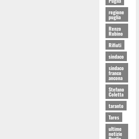
Puglia
regione
puglia
Renzo
Rubino
Rifiuti
sindaco
sindaco
franco
ancona
Stefano
Coletta
taranto
Tares
ultime
notizie
Puglia