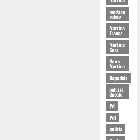
martina
calcio
Martina
Franca
Martina
Sera
News
Martina
Ospedale
palazzo
ducale
Pd
Pdl
polizia