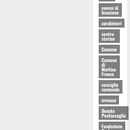
canoni di
locazione
carabinieri
centro
storico
Comune
Comune
di
Martina
Franca
consiglio
comunale
cronaca
Donato
Pentassuglia
Fondazione