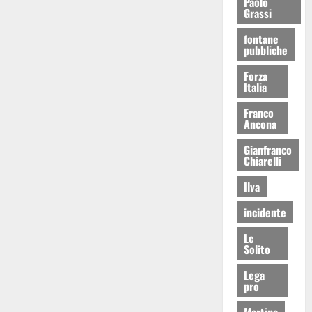
Paolo
Grassi
fontane
pubbliche
Forza
Italia
Franco
Ancona
Gianfranco
Chiarelli
Ilva
incidente
Lc
Solito
Lega
pro
Martina