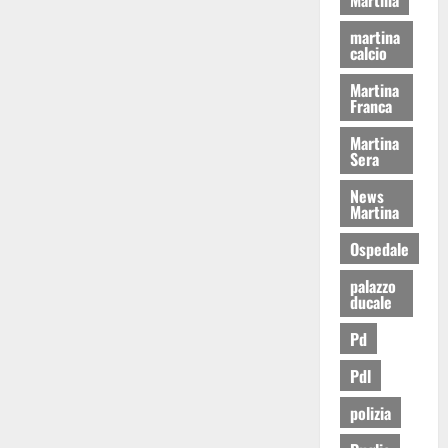
martina
calcio
Martina
Franca
Martina
Sera
News
Martina
Ospedale
palazzo
ducale
Pd
Pdl
polizia