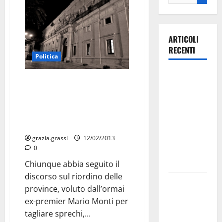
ARTICOLI
RECENTI
Politica
Ospedale di
Presenti le rappresentanze di
Martina
Martina, Locorotondo e
Franca,
Cisternino: Brand «Valle
Forza Italia
d’Itria», domani tavolo a Palazzo
annuncia la
Ducale
protesta:
grazia.grassi
12/02/2013
0
sit-in lunedì
10 agosto
Chiunque abbia seguito il
discorso sul riordino delle
Il Comune
province, voluto dall’ormai
di Martina
ex-premier Mario Monti per
Franca
tagliare sprechi,...
pubblica il