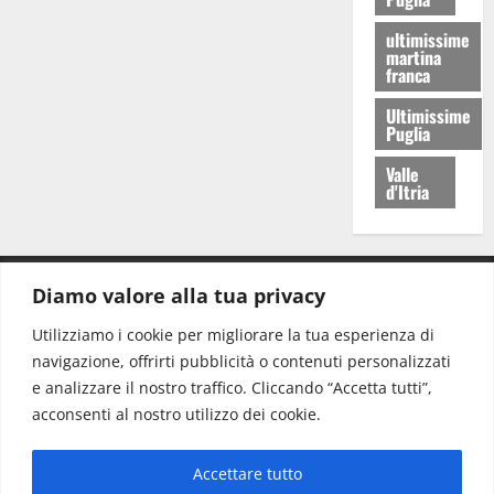
ultimissime
martina
franca
Ultimissime
Puglia
Valle
d'Itria
Diamo valore alla tua privacy
CONTATTI.
Utilizziamo i cookie per migliorare la tua esperienza di
navigazione, offrirti pubblicità o contenuti personalizzati
Redazione:
redazione@www.martinasera.it
e analizzare il nostro traffico. Cliccando “Accetta tutti”,
Direttore:
direttore@www.martinasera.it
acconsenti al nostro utilizzo dei cookie.
Info & Commerciale:
info@www.martinasera.it
Accettare tutto