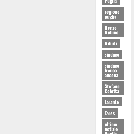
Puglia
regione
puglia
Renzo
Rubino
Rifiuti
sindaco
sindaco
franco
ancona
Stefano
Coletta
taranto
Tares
ultime
notizie
Puglia