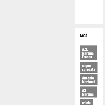
ai 15 nuovi
Fucilieri
dell’Aria
TAGS
A.S.
Martina
Franca
acqua
sprecata
Antonio
Martucci
AS
Martina
calcio