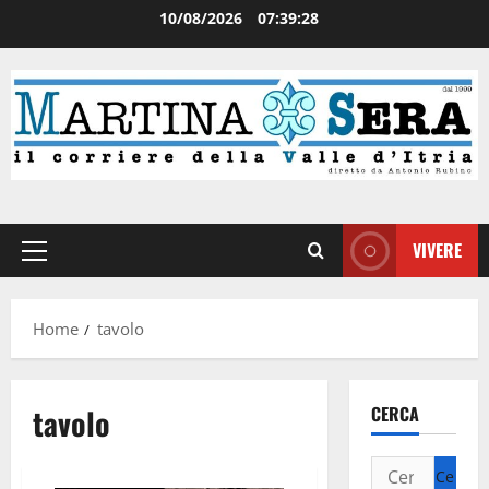
10/08/2026
07:39:29
VIVERE
Home
tavolo
tavolo
CERCA