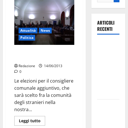
ARTICOLI
RECENTI
Attualità
News
Politica
Ospedale di
Martina
Consigliere straniero: 27
Franca,
ottobre
Forza Italia
Redazione
14/06/2013
annuncia la
0
protesta:
Le elezioni per il consigliere
sit-in lunedì
comunale aggiuntivo, che
10 agosto
sarà scelto fra la comunità
degli stranieri nella
Il Comune
nostra...
di Martina
Franca
Leggi tutto
pubblica il