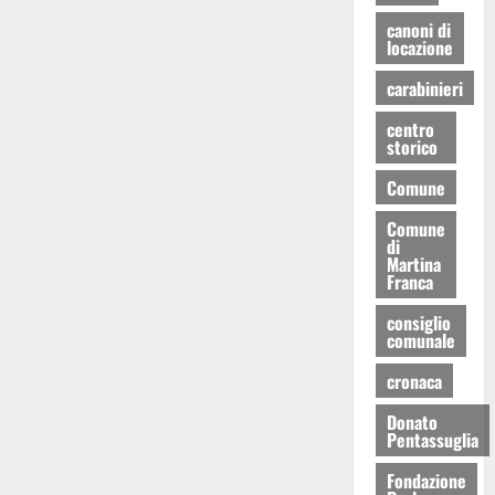
canoni di
locazione
carabinieri
centro
storico
Comune
Comune
di
Martina
Franca
consiglio
comunale
cronaca
Donato
Pentassuglia
Fondazione