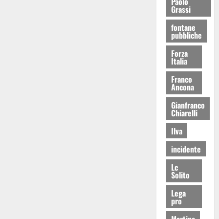
Paolo
Grassi
fontane
pubbliche
Forza
Italia
Franco
Ancona
Gianfranco
Chiarelli
Ilva
incidente
Lc
Solito
Lega
pro
Martina