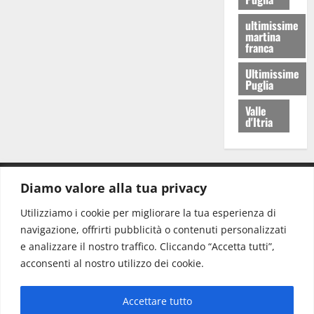
ultimissime
martina
franca
Ultimissime
Puglia
Valle
d'Itria
Diamo valore alla tua privacy
CONTATTI.
Utilizziamo i cookie per migliorare la tua esperienza di
navigazione, offrirti pubblicità o contenuti personalizzati
Redazione:
redazione@www.martinasera.it
e analizzare il nostro traffico. Cliccando “Accetta tutti”,
Direttore:
direttore@www.martinasera.it
acconsenti al nostro utilizzo dei cookie.
Info & Commerciale:
info@www.martinasera.it
Accettare tutto