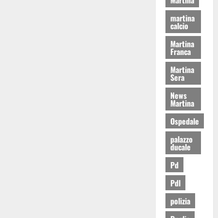
martina
calcio
Martina
Franca
Martina
Sera
News
Martina
Ospedale
palazzo
ducale
Pd
Pdl
polizia