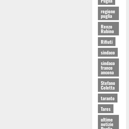
Puglia
regione
puglia
Renzo
Rubino
Rifiuti
sindaco
sindaco
franco
ancona
Stefano
Coletta
taranto
Tares
ultime
notizie
Puglia