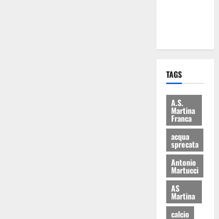
ai 15 nuovi
Fucilieri
dell’Aria
TAGS
A.S.
Martina
Franca
acqua
sprecata
Antonio
Martucci
AS
Martina
calcio