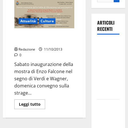
Attualità
Cultura
ARTICOLI
RECENTI
Weekend di iniziative al Palazzo
Ducale
Ospedale di
Redazione
11/10/2013
Martina
0
Franca,
Sabato inaugurazione della
Forza Italia
mostra di Enzo Falcone nel
annuncia la
segno di Verdi e Wagner,
protesta:
domenica convegno sulla
sit-in lunedì
strage...
10 agosto
Leggi tutto
Il Comune
di Martina
Franca
pubblica il