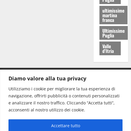
ultimissime
martina
franca
Ultimissime
Puglia
Valle
d'Itria
Diamo valore alla tua privacy
CONTATTI.
Utilizziamo i cookie per migliorare la tua esperienza di
navigazione, offrirti pubblicità o contenuti personalizzati
Redazione:
redazione@www.martinasera.it
e analizzare il nostro traffico. Cliccando “Accetta tutti”,
Direttore:
direttore@www.martinasera.it
acconsenti al nostro utilizzo dei cookie.
Info & Commerciale:
info@www.martinasera.it
Accettare tutto