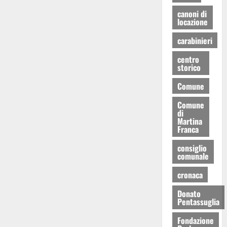
canoni di
locazione
carabinieri
centro
storico
Comune
Comune
di
Martina
Franca
consiglio
comunale
cronaca
Donato
Pentassuglia
Fondazione