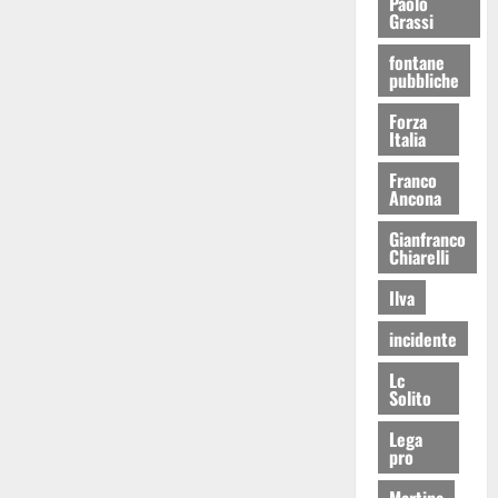
Paolo
Grassi
fontane
pubbliche
Forza
Italia
Franco
Ancona
Gianfranco
Chiarelli
Ilva
incidente
Lc
Solito
Lega
pro
Martina