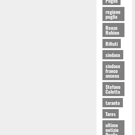
Puglia
regione
puglia
Renzo
Rubino
Rifiuti
sindaco
sindaco
franco
ancona
Stefano
Coletta
taranto
Tares
ultime
notizie
Puglia