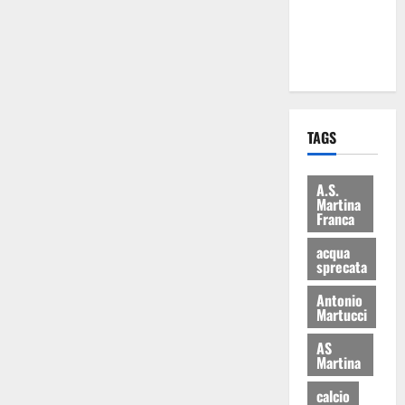
ai 15 nuovi
Fucilieri
dell’Aria
TAGS
A.S.
Martina
Franca
acqua
sprecata
Antonio
Martucci
AS
Martina
calcio