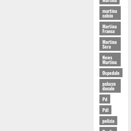
martina
calcio
Martina
Franca
Martina
Sera
News
Martina
Ospedale
palazzo
ducale
Pd
Pdl
polizia