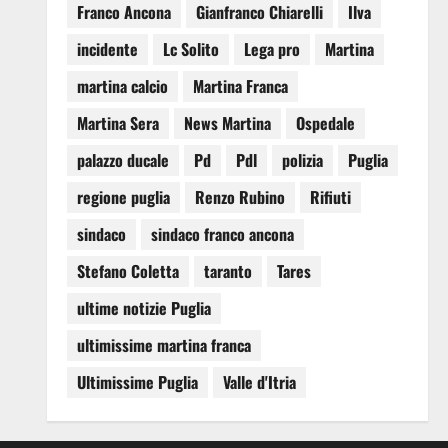
Franco Ancona
Gianfranco Chiarelli
Ilva
incidente
Lc Solito
Lega pro
Martina
martina calcio
Martina Franca
Martina Sera
News Martina
Ospedale
palazzo ducale
Pd
Pdl
polizia
Puglia
regione puglia
Renzo Rubino
Rifiuti
sindaco
sindaco franco ancona
Stefano Coletta
taranto
Tares
ultime notizie Puglia
ultimissime martina franca
Ultimissime Puglia
Valle d'Itria