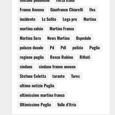
fontane pubbliche
Forza Italia
Franco Ancona
Gianfranco Chiarelli
Ilva
incidente
Lc Solito
Lega pro
Martina
martina calcio
Martina Franca
Martina Sera
News Martina
Ospedale
palazzo ducale
Pd
Pdl
polizia
Puglia
regione puglia
Renzo Rubino
Rifiuti
sindaco
sindaco franco ancona
Stefano Coletta
taranto
Tares
ultime notizie Puglia
ultimissime martina franca
Ultimissime Puglia
Valle d'Itria