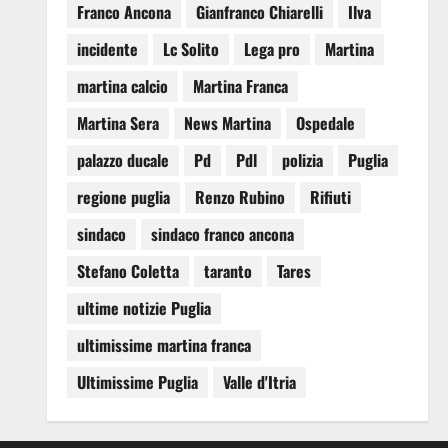
Franco Ancona
Gianfranco Chiarelli
Ilva
incidente
Lc Solito
Lega pro
Martina
martina calcio
Martina Franca
Martina Sera
News Martina
Ospedale
palazzo ducale
Pd
Pdl
polizia
Puglia
regione puglia
Renzo Rubino
Rifiuti
sindaco
sindaco franco ancona
Stefano Coletta
taranto
Tares
ultime notizie Puglia
ultimissime martina franca
Ultimissime Puglia
Valle d'Itria