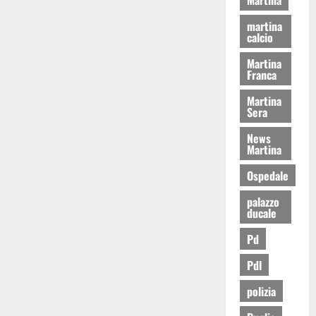
martina
calcio
Martina
Franca
Martina
Sera
News
Martina
Ospedale
palazzo
ducale
Pd
Pdl
polizia