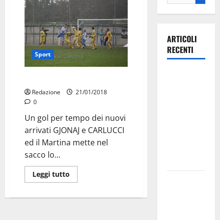
ARTICOLI
RECENTI
Sport
Ospedale di
Il Martina accorcia sull’Altamura
Martina
Redazione
21/01/2018
Franca,
0
Forza Italia
Un gol per tempo dei nuovi
annuncia la
arrivati GJONAJ e CARLUCCI
protesta:
ed il Martina mette nel
sit-in lunedì
sacco lo...
10 agosto
Leggi tutto
Il Comune
di Martina
Franca
pubblica il