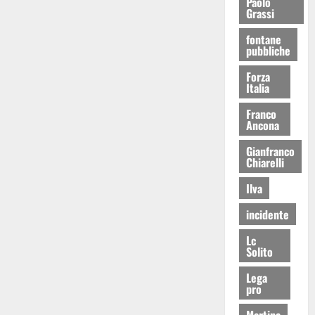
Paolo
Grassi
fontane
pubbliche
Forza
Italia
Franco
Ancona
Gianfranco
Chiarelli
Ilva
incidente
Lc
Solito
Lega
pro
Martina