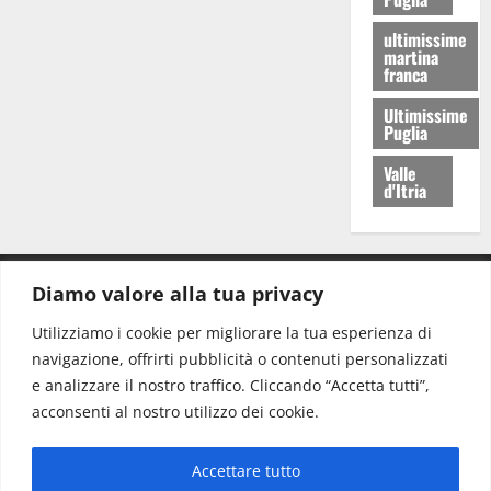
ultimissime
martina
franca
Ultimissime
Puglia
Valle
d'Itria
Diamo valore alla tua privacy
CONTATTI.
Utilizziamo i cookie per migliorare la tua esperienza di
navigazione, offrirti pubblicità o contenuti personalizzati
Redazione:
redazione@www.martinasera.it
e analizzare il nostro traffico. Cliccando “Accetta tutti”,
Direttore:
direttore@www.martinasera.it
acconsenti al nostro utilizzo dei cookie.
Info & Commerciale:
info@www.martinasera.it
Accettare tutto