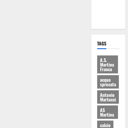
ai 15 nuovi
Fucilieri
dell’Aria
TAGS
A.S.
Martina
Franca
acqua
sprecata
Antonio
Martucci
AS
Martina
calcio