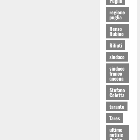
Puglia
regione
puglia
Renzo
Rubino
Rifiuti
sindaco
sindaco
franco
ancona
Stefano
Coletta
taranto
Tares
ultime
notizie
Puglia