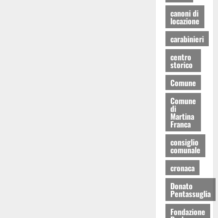
canoni di
locazione
carabinieri
centro
storico
Comune
Comune
di
Martina
Franca
consiglio
comunale
cronaca
Donato
Pentassuglia
Fondazione