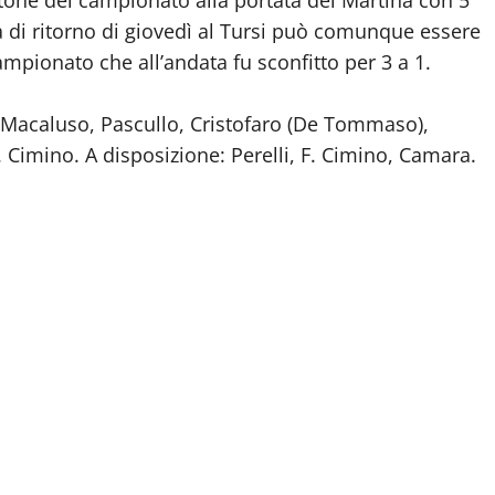
portone del campionato alla portata del Martina con 5
ra di ritorno di giovedì al Tursi può comunque essere
ampionato che all’andata fu sconfitto per 3 a 1.
), Macaluso, Pascullo, Cristofaro (De Tommaso),
V. Cimino. A disposizione: Perelli, F. Cimino, Camara.