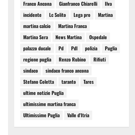
Franco Ancona
Gianfranco Chiarelli
Ilva
incidente
Lc Solito
Lega pro
Martina
martina calcio
Martina Franca
Martina Sera
News Martina
Ospedale
palazzo ducale
Pd
Pdl
polizia
Puglia
regione puglia
Renzo Rubino
Rifiuti
sindaco
sindaco franco ancona
Stefano Coletta
taranto
Tares
ultime notizie Puglia
ultimissime martina franca
Ultimissime Puglia
Valle d'Itria