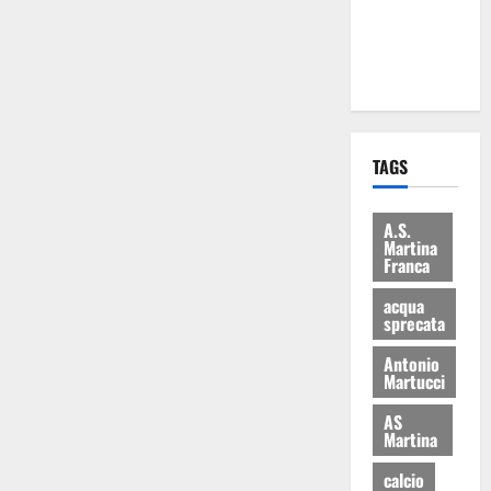
ai 15 nuovi
Fucilieri
dell’Aria
TAGS
A.S.
Martina
Franca
acqua
sprecata
Antonio
Martucci
AS
Martina
calcio