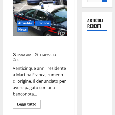
ARTICOLI
Attualità
Cronaca
RECENTI
News
Ospedale di
Spesa vera, soldi falsi.
Martina
Denunciato
Franca,
Redazione
11/09/2013
Forza Italia
0
annuncia la
Venticinque anni, residente
protesta:
a Martina Franca, rumeno
sit-in lunedì
di origine. Il denunciato per
10 agosto
avere pagato con una
banconota...
Il Comune
di Martina
Leggi tutto
Franca
pubblica il