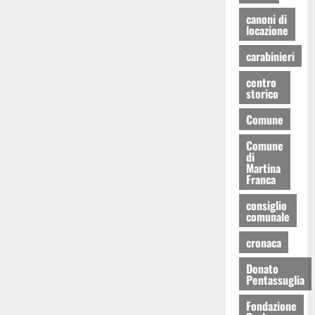
canoni di
locazione
carabinieri
centro
storico
Comune
Comune
di
Martina
Franca
consiglio
comunale
cronaca
Donato
Pentassuglia
Fondazione