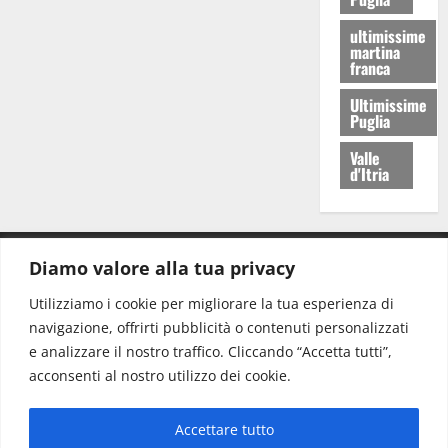
ultimissime
martina
franca
Ultimissime
Puglia
Valle
d'Itria
Diamo valore alla tua privacy
CONTATTI.
Utilizziamo i cookie per migliorare la tua esperienza di
navigazione, offrirti pubblicità o contenuti personalizzati
Redazione:
redazione@www.martinasera.it
e analizzare il nostro traffico. Cliccando “Accetta tutti”,
Direttore:
direttore@www.martinasera.it
acconsenti al nostro utilizzo dei cookie.
Info & Commerciale:
info@www.martinasera.it
Accettare tutto