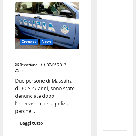
bando
alloggi ERP
2026:
domande
dal 26
Cronaca
News
agosto
La gara
Spese con soldi falsi
ciclistica
Redazione
07/06/2013
dei Giochi
0
attraversa
Due persone di Massafra,
Martina
di 30 e 27 anni, sono state
Franca:
denunciate dopo
ecco le
l’intervento della polizia,
strade
perché...
interessate
Leggi tutto
e gli orari