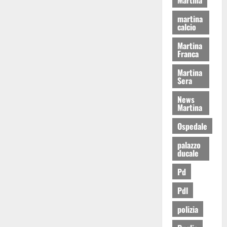
martina
calcio
Martina
Franca
Martina
Sera
News
Martina
Ospedale
palazzo
ducale
Pd
Pdl
polizia