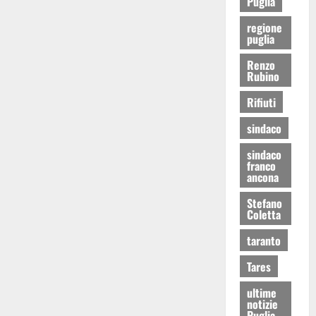
Puglia
regione
puglia
Renzo
Rubino
Rifiuti
sindaco
sindaco
franco
ancona
Stefano
Coletta
taranto
Tares
ultime
notizie
Puglia