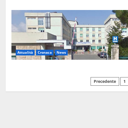
Attualità
Cronaca
News
Precedente
1