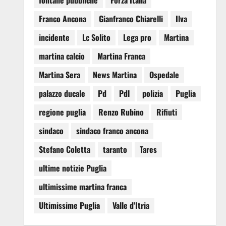
fontane pubbliche
Forza Italia
Franco Ancona
Gianfranco Chiarelli
Ilva
incidente
Lc Solito
Lega pro
Martina
martina calcio
Martina Franca
Martina Sera
News Martina
Ospedale
palazzo ducale
Pd
Pdl
polizia
Puglia
regione puglia
Renzo Rubino
Rifiuti
sindaco
sindaco franco ancona
Stefano Coletta
taranto
Tares
ultime notizie Puglia
ultimissime martina franca
Ultimissime Puglia
Valle d'Itria