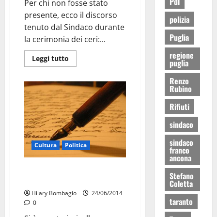
Pdl
Per chi non fosse stato
presente, ecco il discorso
polizia
tenuto dal Sindaco durante
Puglia
la cerimonia dei ceri:...
regione
Leggi tutto
puglia
Renzo
Rubino
Rifiuti
sindaco
sindaco
Cultura
Politica
franco
ancona
É scomparso il poeta Sante
Stefano
Ancona
Coletta
Hilary Bombagio
24/06/2014
taranto
0