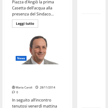
Piazza d’Angiò la prima
Fucilieri
Casetta dell’acqua alla
dell’Aria
presenza del Sindaco...
Martina
Leggi tutto
Franca,
Marraffa
attacca
Regione e
Comune:
“Nuovi
News
medici solo
a
Proficuo incontro tra i Sindaci e
novembre.
l’Assessore Barbanente sul
Faremo
PPTR
accesso agli
Maria Caroli
28/11/2014
atti su Tari,
0
rifiuti e
In seguito all’incontro
bilancio”
tenutosi venerdì mattina