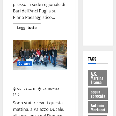
presso la sede regionale di
Martina
Bari dell’Anci Puglia sul
Franca: Il
Piano Paesaggistico...
sindaco non
ha fatto le
Leggi tutto
scuse alla
Lillo
TAGS
Cultura
A.S.
Martina, musa ispiratrice dei
Martina
Franca
pittori russi
Maria Caroli
24/10/2014
acqua
0
sprecata
Sono stati ricevuti questa
Antonio
Martucci
mattina, a Palazzo Ducale,
alla presenza del Sindaco