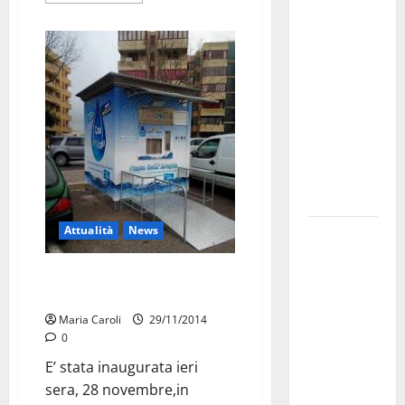
investe
sulle
famiglie: in
arrivo tre
seminari
dedicati ad
adolescenti,
genitori ed
empatia
Attualità
News
Aeronautica
Militare, al
Piazza d’Angiò: inaugurata la
16° Stormo
prima Casetta dell’acqua
di Martina
Maria Caroli
29/11/2014
Franca
0
consegnati
E’ stata inaugurata ieri
i Baschi Blu
sera, 28 novembre,in
ai 15 nuovi