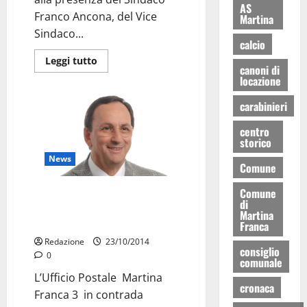
AS
Franco Ancona, del Vice
Martina
Sindaco...
calcio
Leggi tutto
canoni di
locazione
carabinieri
centro
storico
News
Comune
Comune
Plauso dell’Amministrazione per
di
il Premio della Posta di
Martina
contrada Motolese
Franca
Redazione
23/10/2014
consiglio
0
comunale
L’Ufficio Postale Martina
cronaca
Franca 3 in contrada