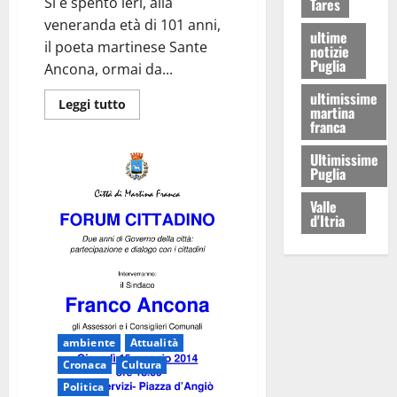
Si è spento ieri, alla
Tares
veneranda età di 101 anni,
ultime
il poeta martinese Sante
notizie
Puglia
Ancona, ormai da...
ultimissime
Leggi tutto
martina
franca
Ultimissime
Puglia
Valle
d'Itria
ambiente
Attualità
Cronaca
Cultura
Politica