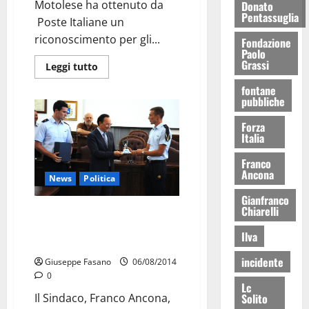
Motolese ha ottenuto da
Donato
Pentassuglia
Poste Italiane un
riconoscimento per gli...
Fondazione
Paolo
Grassi
Leggi tutto
fontane
pubbliche
Forza
Italia
Franco
Ancona
News
Politica
Gianfranco
Chiarelli
I cadetti dell’Accademia di
Pozzuoli in visita a Palazzo
Ilva
Ducale
incidente
Giuseppe Fasano
06/08/2014
0
Lc
Il Sindaco, Franco Ancona,
Solito