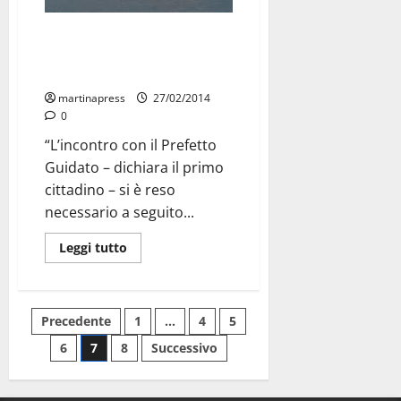
Emergenza rapine a Martina.
Domani il sindaco Ancona in
Prefettura
martinapress
27/02/2014
0
“L’incontro con il Prefetto
Guidato – dichiara il primo
cittadino – si è reso
necessario a seguito...
Leggi tutto
Precedente
1
…
4
5
6
7
8
Successivo