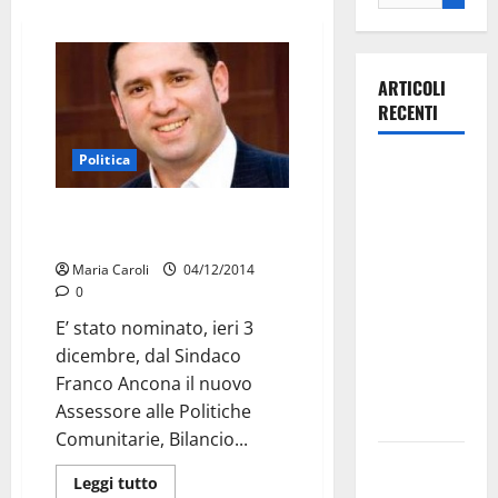
ARTICOLI
RECENTI
Politica
La gara
ciclistica
Giuseppe Cervellera: nuovo
dei Giochi
Assessore al Bilancio
attraversa
Maria Caroli
04/12/2014
Martina
0
Franca:
E’ stato nominato, ieri 3
ecco le
dicembre, dal Sindaco
strade
Franco Ancona il nuovo
interessate
Assessore alle Politiche
e gli orari
Comunitarie, Bilancio...
Martina
Leggi tutto
Franca