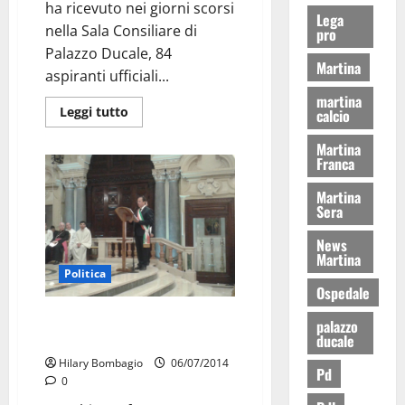
ha ricevuto nei giorni scorsi
Lega
nella Sala Consiliare di
pro
Palazzo Ducale, 84
Martina
aspiranti ufficiali...
martina
Leggi tutto
calcio
Martina
Franca
Martina
Sera
News
Martina
Politica
Ospedale
Cerimonia dei Ceri: discorso del
palazzo
Sindaco
ducale
Hilary Bombagio
06/07/2014
Pd
0