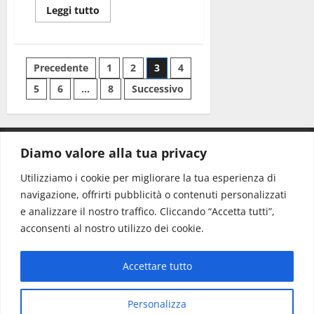
Leggi tutto
Precedente
1
2
3
4
5
6
…
8
Successivo
Diamo valore alla tua privacy
CONTATTI.
Utilizziamo i cookie per migliorare la tua esperienza di
navigazione, offrirti pubblicità o contenuti personalizzati
Redazione:
redazione@www.martinasera.it
e analizzare il nostro traffico. Cliccando “Accetta tutti”,
Direttore:
direttore@www.martinasera.it
acconsenti al nostro utilizzo dei cookie.
Info & Commerciale:
info@www.martinasera.it
Accettare tutto
Home
News
Vivere la città
EVENTI
Salute
Il Blog del Direttore
Contatti
Personalizza