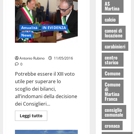
AS
Martina
calcio
Attualità
IN EVIDENZA
canoni di
locazione
News
carabinieri
Ancona corteggia Miali
centro
Antonio Rubino
11/05/2016
storico
0
Comune
Potrebbe essere il XIII voto
utile per superare lo
Comune
di
scoglio dei bilanci,
Martina
all’indomani della decisione
Franca
dei Consiglieri...
consiglio
comunale
Leggi tutto
cronaca