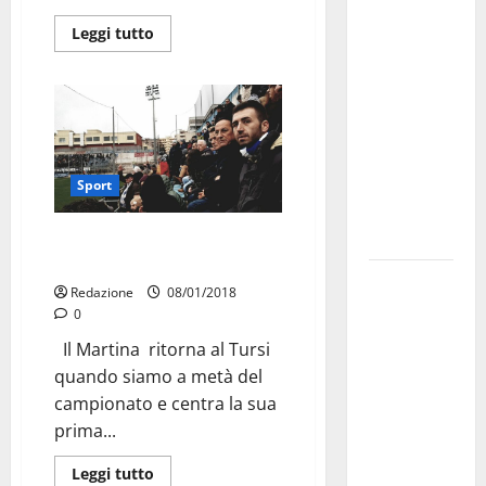
investe
Leggi tutto
sulle
famiglie: in
arrivo tre
seminari
dedicati ad
adolescenti,
Sport
genitori ed
empatia
Il ritorno al Tursi porta bene al
Martina
Aeronautica
Redazione
08/01/2018
Militare, al
0
16° Stormo
Il Martina ritorna al Tursi
di Martina
quando siamo a metà del
Franca
campionato e centra la sua
consegnati
prima...
i Baschi Blu
ai 15 nuovi
Leggi tutto