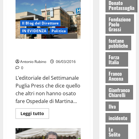
Donato
Pentassuglia
Fondazione
Paolo
Il Blog del Direttore
Grassi
IN EVIDENZA
Politica
fontane
pubbliche
L’OSPEDALE E’ SALVO. MA DA
CHI?
Forza
Italia
Antonio Rubino
06/03/2016
0
Franco
L’editoriale del Settimanale
Ancona
Puglia Press che dice quello
Gianfranco
che altri non hanno osato
Chiarelli
fare Ospedale di Martina...
Ilva
Leggi tutto
incidente
Lc
Solito