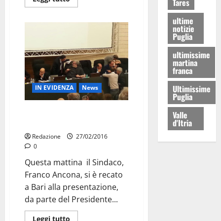
Tares
ultime
notizie
Puglia
ultimissime
martina
franca
Ultimissime
IN EVIDENZA
News
Puglia
Ancona da Emiliano per
Valle
d'Itria
l’Ospedale
Redazione
27/02/2016
0
Questa mattina il Sindaco,
Franco Ancona, si è recato
a Bari alla presentazione,
da parte del Presidente...
Leggi tutto