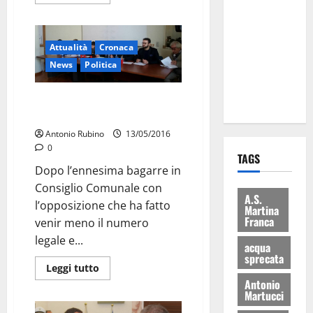
Martina
Franca: Il
sindaco non
Attualità
Cronaca
ha fatto le
News
Politica
scuse alla
Lillo
Ora potrebbe essere la Giunta a
dimettersi
Antonio Rubino
13/05/2016
0
TAGS
Dopo l’ennesima bagarre in
Consiglio Comunale con
A.S.
l’opposizione che ha fatto
Martina
Franca
venir meno il numero
legale e...
acqua
sprecata
Leggi tutto
Antonio
Martucci