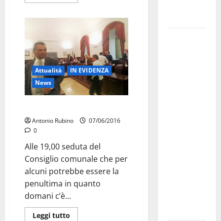
Fucilieri
dell’Aria
Martina
Franca,
Marraffa
Attualità
IN EVIDENZA
attacca
News
Regione e
Comune:
Ultima fermata per Ancona?
“Nuovi
Antonio Rubino
07/06/2016
medici solo
0
a
Alle 19,00 seduta del
novembre.
Consiglio comunale che per
Faremo
alcuni potrebbe essere la
accesso agli
penultima in quanto
atti su Tari,
domani c’è...
rifiuti e
bilancio”
Leggi tutto