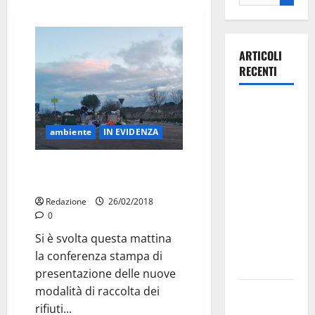
ARTICOLI
RECENTI
La gara
ciclistica
ambiente
IN EVIDENZA
dei Giochi
attraversa
Dal 12 Marzo rimossi i
Martina
cassonetti nell’agro
Franca:
Redazione
26/02/2018
ecco le
0
strade
Si è svolta questa mattina
interessate
la conferenza stampa di
e gli orari
presentazione delle nuove
modalità di raccolta dei
Martina
rifiuti...
Franca