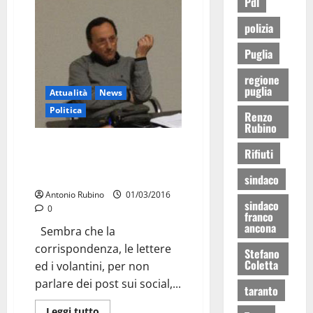
Pdl
polizia
Puglia
regione
puglia
Attualità
News
Politica
Renzo
Rubino
Il sindaco Ancona al
Rifiuti
Governatore: “Caro Michele ti
scrivo”
sindaco
Antonio Rubino
01/03/2016
sindaco
0
franco
ancona
Sembra che la
corrispondenza, le lettere
Stefano
Coletta
ed i volantini, per non
parlare dei post sui social,...
taranto
Leggi tutto