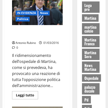
Lega
pro
IN EVIDENZA
News
Martina
Politica
martina
calcio
On. Chiarelli: “Ora Ancona si
dimetta”
Martina
Franca
Antonio Rubino
01/03/2016
0
Martina
Il ridimensionamento
Sera
dell’ospedale di Martina,
News
come si prevedeva, ha
Martina
provocato una reazione di
Ospedale
tutta l’opposizione politica
dell’amministrazione...
palazzo
ducale
Leggi tutto
Pd