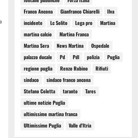
fontane pubbliche
Forza Italia
Franco Ancona
Gianfranco Chiarelli
Ilva
a
incidente
Lc Solito
Lega pro
Martina
martina calcio
Martina Franca
Martina Sera
News Martina
Ospedale
palazzo ducale
Pd
Pdl
polizia
Puglia
regione puglia
Renzo Rubino
Rifiuti
sindaco
sindaco franco ancona
Stefano Coletta
taranto
Tares
ultime notizie Puglia
ultimissime martina franca
Ultimissime Puglia
Valle d'Itria