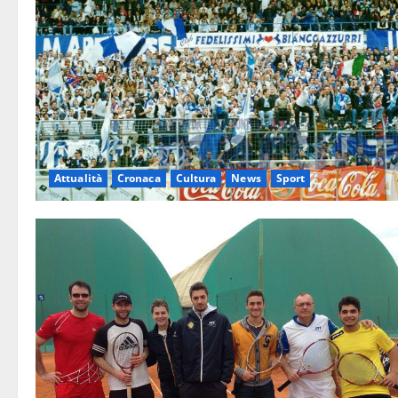
Attualità
Cronaca
Cultura
News
Sport