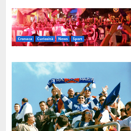
Cronaca
Curiosità
News
Sport