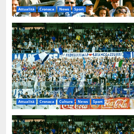
Attualità
Cronaca
News
Sport
Attualità
Cronaca
Cultura
News
Sport