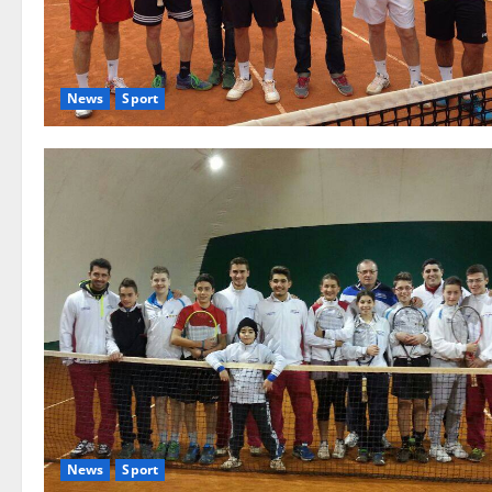
News
Sport
News
Sport