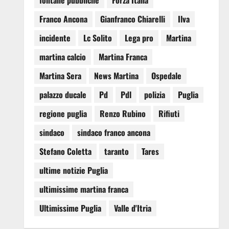
fontane pubbliche
Forza Italia
Franco Ancona
Gianfranco Chiarelli
Ilva
incidente
Lc Solito
Lega pro
Martina
martina calcio
Martina Franca
Martina Sera
News Martina
Ospedale
palazzo ducale
Pd
Pdl
polizia
Puglia
regione puglia
Renzo Rubino
Rifiuti
sindaco
sindaco franco ancona
Stefano Coletta
taranto
Tares
ultime notizie Puglia
ultimissime martina franca
Ultimissime Puglia
Valle d'Itria