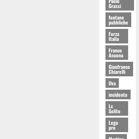
Paolo
Grassi
fontane
pubbliche
Forza
Italia
Franco
Ancona
Gianfranco
Chiarelli
Ilva
incidente
Lc
Solito
Lega
pro
Martina