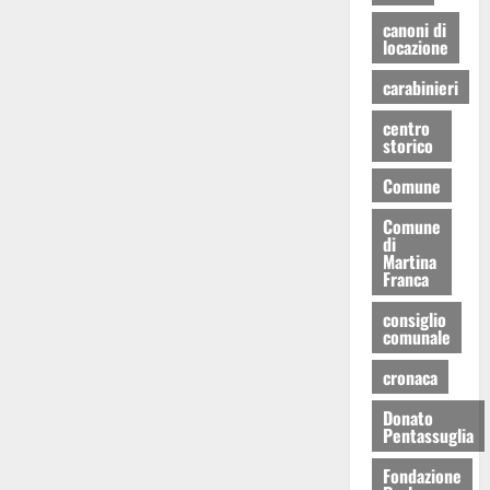
canoni di
locazione
carabinieri
centro
storico
Comune
Comune
di
Martina
Franca
consiglio
comunale
cronaca
Donato
Pentassuglia
Fondazione