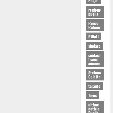
Puglia
regione
puglia
Renzo
Rubino
Rifiuti
sindaco
sindaco
franco
ancona
Stefano
Coletta
taranto
Tares
ultime
notizie
Puglia