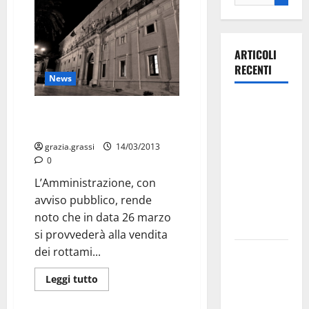
ARTICOLI
RECENTI
News
Ospedale di
A.A.A. Rottamatore di ferro
Martina
cercasi
Franca,
grazia.grassi
14/03/2013
Forza Italia
0
annuncia la
L’Amministrazione, con
protesta:
avviso pubblico, rende
sit-in lunedì
noto che in data 26 marzo
10 agosto
si provvederà alla vendita
dei rottami...
Il Comune
di Martina
Leggi tutto
Franca
pubblica il