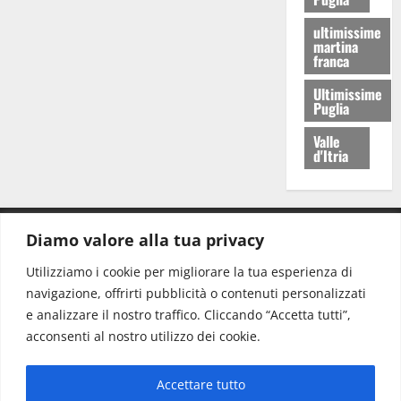
ultimissime
martina
franca
Ultimissime
Puglia
Valle
d'Itria
Diamo valore alla tua privacy
CONTATTI.
Utilizziamo i cookie per migliorare la tua esperienza di
navigazione, offrirti pubblicità o contenuti personalizzati
Redazione:
redazione@www.martinasera.it
e analizzare il nostro traffico. Cliccando “Accetta tutti”,
Direttore:
direttore@www.martinasera.it
acconsenti al nostro utilizzo dei cookie.
Info & Commerciale:
info@www.martinasera.it
Accettare tutto