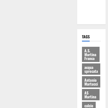
ai 15 nuovi
Fucilieri
dell’Aria
TAGS
A.S.
Martina
Franca
acqua
sprecata
Antonio
Martucci
AS
Martina
calcio