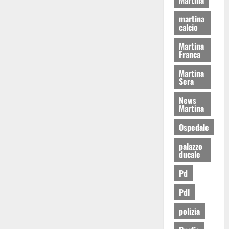
martina
calcio
Martina
Franca
Martina
Sera
News
Martina
Ospedale
palazzo
ducale
Pd
Pdl
polizia