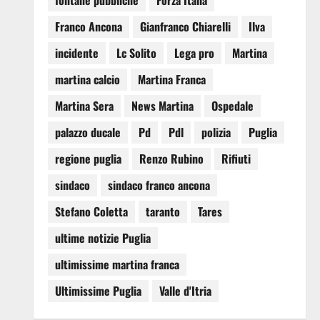
fontane pubbliche
Forza Italia
Franco Ancona
Gianfranco Chiarelli
Ilva
incidente
Lc Solito
Lega pro
Martina
martina calcio
Martina Franca
Martina Sera
News Martina
Ospedale
palazzo ducale
Pd
Pdl
polizia
Puglia
regione puglia
Renzo Rubino
Rifiuti
sindaco
sindaco franco ancona
Stefano Coletta
taranto
Tares
ultime notizie Puglia
ultimissime martina franca
Ultimissime Puglia
Valle d'Itria