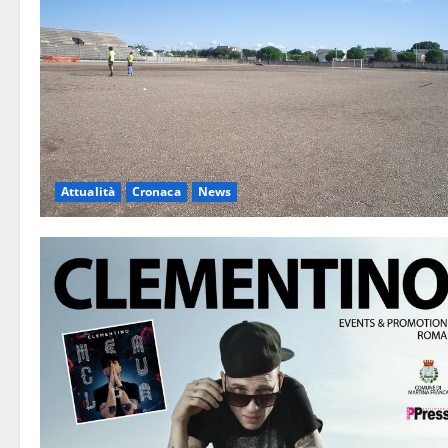
Attualità
Cronaca
News