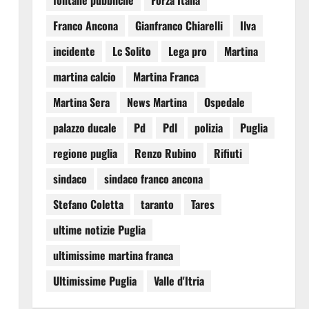
fontane pubbliche
Forza Italia
Franco Ancona
Gianfranco Chiarelli
Ilva
incidente
Lc Solito
Lega pro
Martina
martina calcio
Martina Franca
Martina Sera
News Martina
Ospedale
palazzo ducale
Pd
Pdl
polizia
Puglia
regione puglia
Renzo Rubino
Rifiuti
sindaco
sindaco franco ancona
Stefano Coletta
taranto
Tares
ultime notizie Puglia
ultimissime martina franca
Ultimissime Puglia
Valle d'Itria