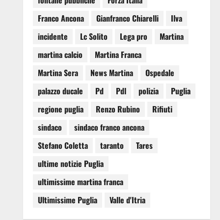
fontane pubbliche
Forza Italia
Franco Ancona
Gianfranco Chiarelli
Ilva
incidente
Lc Solito
Lega pro
Martina
martina calcio
Martina Franca
Martina Sera
News Martina
Ospedale
palazzo ducale
Pd
Pdl
polizia
Puglia
regione puglia
Renzo Rubino
Rifiuti
sindaco
sindaco franco ancona
Stefano Coletta
taranto
Tares
ultime notizie Puglia
ultimissime martina franca
Ultimissime Puglia
Valle d'Itria