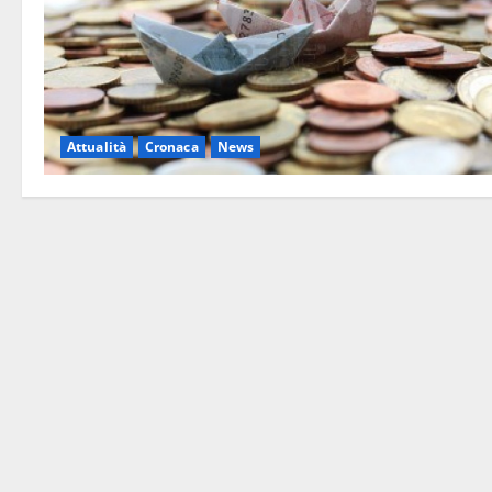
Attualità
Cronaca
News