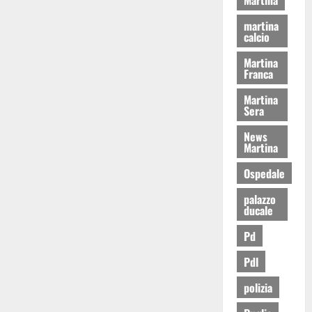
martina
calcio
Martina
Franca
Martina
Sera
News
Martina
Ospedale
palazzo
ducale
Pd
Pdl
polizia