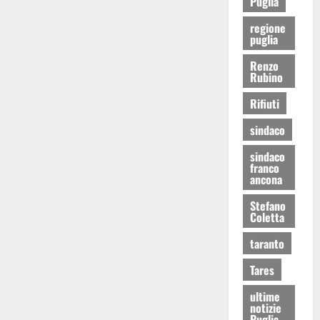
Puglia
regione
puglia
Renzo
Rubino
Rifiuti
sindaco
sindaco
franco
ancona
Stefano
Coletta
taranto
Tares
ultime
notizie
Puglia