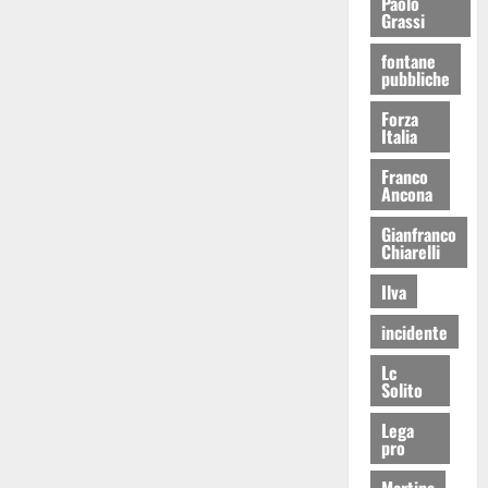
Paolo
Grassi
fontane
pubbliche
Forza
Italia
Franco
Ancona
Gianfranco
Chiarelli
Ilva
incidente
Lc
Solito
Lega
pro
Martina