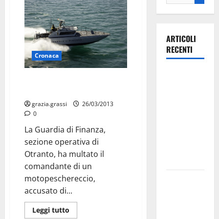
ARTICOLI
RECENTI
Cronaca
Ospedale di
Pesca a stralcio lungo le coste
Martina
leccesi
Franca,
grazia.grassi
26/03/2013
Forza Italia
0
annuncia la
La Guardia di Finanza,
protesta:
sezione operativa di
sit-in lunedì
Otranto, ha multato il
10 agosto
comandante di un
motopeschereccio,
Il Comune
accusato di...
di Martina
Franca
Leggi tutto
pubblica il