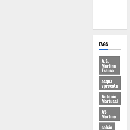
ai 15 nuovi
Fucilieri
dell’Aria
TAGS
A.S.
Martina
Franca
acqua
sprecata
Antonio
Martucci
AS
Martina
calcio