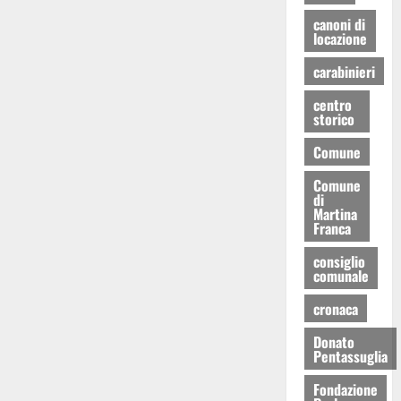
canoni di
locazione
carabinieri
centro
storico
Comune
Comune
di
Martina
Franca
consiglio
comunale
cronaca
Donato
Pentassuglia
Fondazione