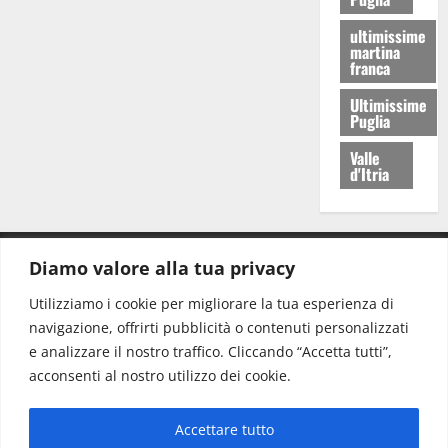
ultimissime
martina
franca
Ultimissime
Puglia
Valle
d'Itria
Diamo valore alla tua privacy
CONTATTI.
Utilizziamo i cookie per migliorare la tua esperienza di
navigazione, offrirti pubblicità o contenuti personalizzati
Redazione:
redazione@www.martinasera.it
e analizzare il nostro traffico. Cliccando “Accetta tutti”,
Direttore:
direttore@www.martinasera.it
acconsenti al nostro utilizzo dei cookie.
Info & Commerciale:
info@www.martinasera.it
Accettare tutto