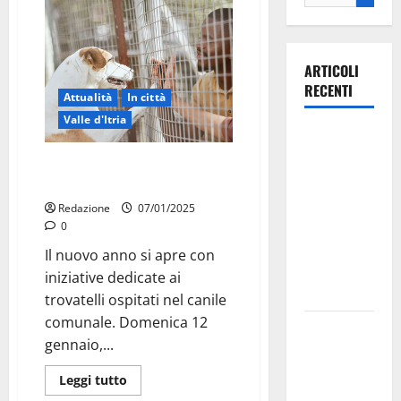
ARTICOLI
RECENTI
Attualità
In città
Valle d'Itria
Ospedale di
Martina
Canile comunale, domenica il
Franca,
primo open day del 2025
Forza Italia
Redazione
07/01/2025
annuncia la
0
protesta:
Il nuovo anno si apre con
sit-in lunedì
iniziative dedicate ai
10 agosto
trovatelli ospitati nel canile
comunale. Domenica 12
Il Comune
gennaio,...
di Martina
Franca
Leggi tutto
pubblica il