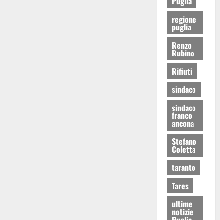
Puglia
regione
puglia
Renzo
Rubino
Rifiuti
sindaco
sindaco
franco
ancona
Stefano
Coletta
taranto
Tares
ultime
notizie
Puglia