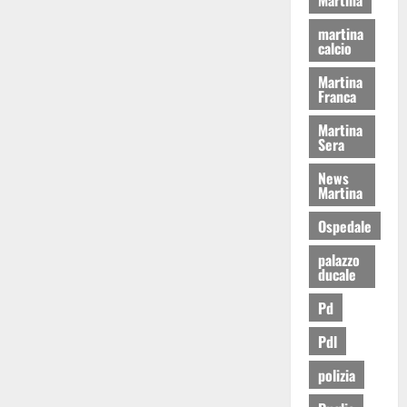
martina
calcio
Martina
Franca
Martina
Sera
News
Martina
Ospedale
palazzo
ducale
Pd
Pdl
polizia