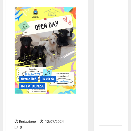
bando
alloggi ERP
2026:
domande
dal 26
agosto
La gara
ciclistica
dei Giochi
attraversa
Attualità
In città
Martina
IN EVIDENZA
Franca:
ecco le
Adotta un amico a quattro
strade
zampe: open day al canile
interessate
comunale di Martina Franca
e gli orari
Redazione
12/07/2024
0