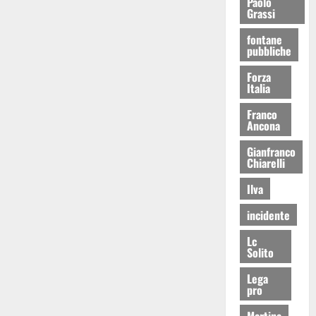
Paolo
Grassi
fontane
pubbliche
Forza
Italia
Franco
Ancona
Gianfranco
Chiarelli
Ilva
incidente
Lc
Solito
Lega
pro
Martina