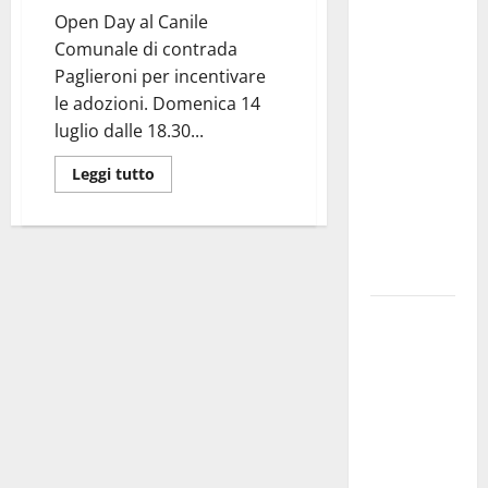
Martina
Open Day al Canile
Franca
Comunale di contrada
investe
Paglieroni per incentivare
sulle
le adozioni. Domenica 14
famiglie: in
luglio dalle 18.30...
arrivo tre
seminari
Leggi tutto
dedicati ad
adolescenti,
genitori ed
empatia
Aeronautica
Militare, al
16° Stormo
di Martina
Franca
consegnati
i Baschi Blu