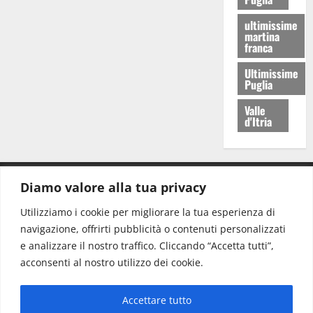
ultimissime
martina
franca
Ultimissime
Puglia
Valle
d'Itria
Diamo valore alla tua privacy
CONTATTI.
Utilizziamo i cookie per migliorare la tua esperienza di
navigazione, offrirti pubblicità o contenuti personalizzati
Redazione:
redazione@www.martinasera.it
e analizzare il nostro traffico. Cliccando “Accetta tutti”,
Direttore:
direttore@www.martinasera.it
acconsenti al nostro utilizzo dei cookie.
Info & Commerciale:
info@www.martinasera.it
Accettare tutto