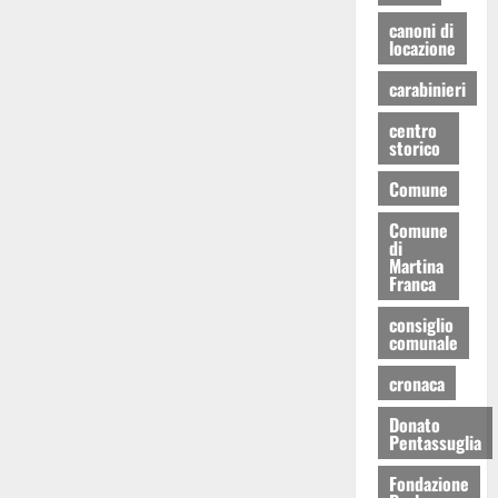
canoni di
locazione
carabinieri
centro
storico
Comune
Comune
di
Martina
Franca
consiglio
comunale
cronaca
Donato
Pentassuglia
Fondazione