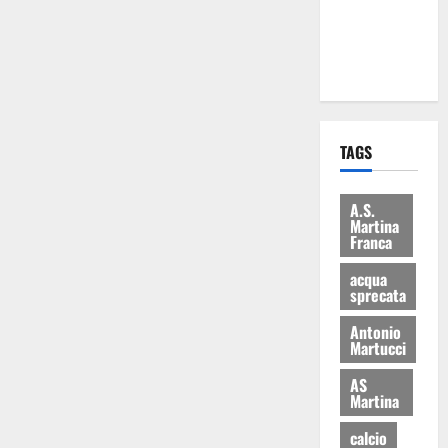
ai 15 nuovi
Fucilieri
dell’Aria
TAGS
A.S.
Martina
Franca
acqua
sprecata
Antonio
Martucci
AS
Martina
calcio