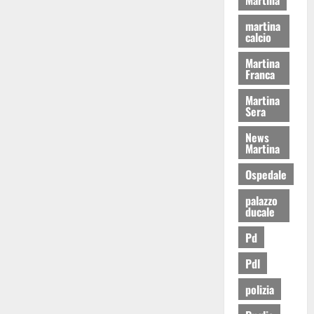
martina
calcio
Martina
Franca
Martina
Sera
News
Martina
Ospedale
palazzo
ducale
Pd
Pdl
polizia