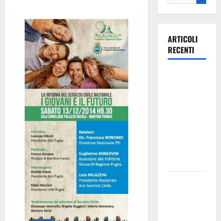
ARTICOLI
RECENTI
Ospedale di
Martina
Franca,
Forza Italia
annuncia la
protesta:
sit-in lunedì
10 agosto
Il Comune
di Martina
Franca
pubblica il