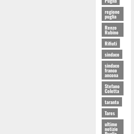
Puglia
regione
puglia
Renzo
Rubino
Rifiuti
sindaco
sindaco
franco
ancona
Stefano
Coletta
taranto
Tares
ultime
notizie
Puglia