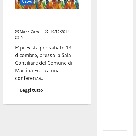
News
bando
alloggi ERP
“I Giovani e il Servizio Civile”:
2026:
conferenza a Palazzo Ducale
domande
Maria Caroli
10/12/2014
dal 26
0
agosto
E’ prevista per sabato 13
dicembre, presso la Sala
La gara
Consiliare del Comune di
ciclistica
Martina Franca una
dei Giochi
conferenza...
attraversa
Martina
Leggi tutto
Franca:
ecco le
strade
interessate
e gli orari