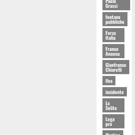
Paolo
Grassi
fontane
pubbliche
Forza
Italia
Franco
Ancona
Gianfranco
Chiarelli
Ilva
incidente
Lc
Solito
Lega
pro
Martina