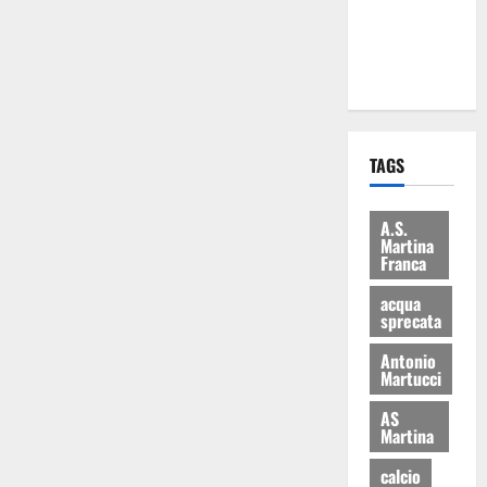
ai 15 nuovi
Fucilieri
dell’Aria
TAGS
A.S.
Martina
Franca
acqua
sprecata
Antonio
Martucci
AS
Martina
calcio