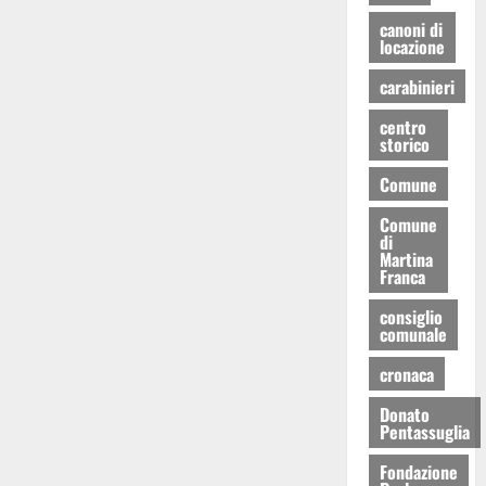
canoni di
locazione
carabinieri
centro
storico
Comune
Comune
di
Martina
Franca
consiglio
comunale
cronaca
Donato
Pentassuglia
Fondazione