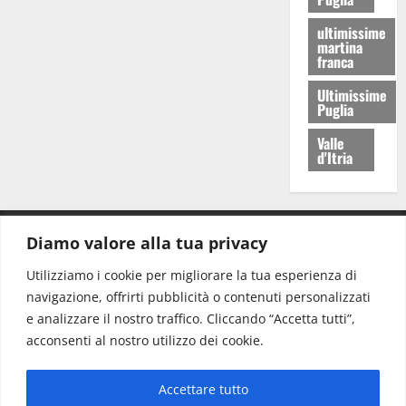
ultimissime
martina
franca
Ultimissime
Puglia
Valle
d'Itria
Diamo valore alla tua privacy
CONTATTI.
Utilizziamo i cookie per migliorare la tua esperienza di
navigazione, offrirti pubblicità o contenuti personalizzati
Redazione:
redazione@www.martinasera.it
e analizzare il nostro traffico. Cliccando “Accetta tutti”,
Direttore:
direttore@www.martinasera.it
acconsenti al nostro utilizzo dei cookie.
Info & Commerciale:
info@www.martinasera.it
Accettare tutto