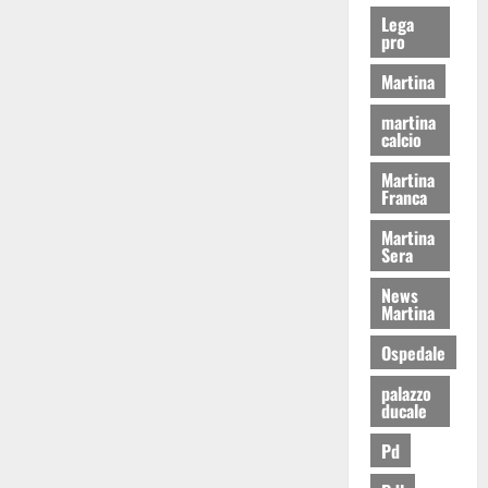
Lega
pro
Martina
martina
calcio
Martina
Franca
Martina
Sera
News
Martina
Ospedale
palazzo
ducale
Pd