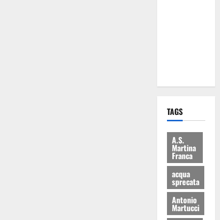
Martina
Franca: Il
sindaco non
ha fatto le
scuse alla
Lillo
TAGS
A.S.
Martina
Franca
acqua
sprecata
Antonio
Martucci