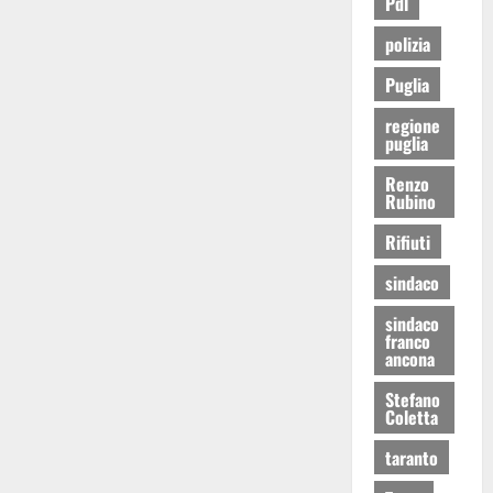
Pdl
polizia
Puglia
regione
puglia
Renzo
Rubino
Rifiuti
sindaco
sindaco
franco
ancona
Stefano
Coletta
taranto