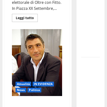
elettorale di Oltre con Fitto.
investe
In Piazza XX Settembre,...
sulle
famiglie: in
Leggi tutto
arrivo tre
seminari
dedicati ad
adolescenti,
genitori ed
empatia
Aeronautica
Militare, al
16° Stormo
di Martina
Attualità
IN EVIDENZA
Franca
News
Politica
consegnati
i Baschi Blu
Pulito: Non ho mai pensato di
ai 15 nuovi