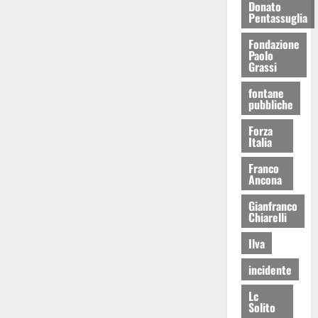
Donato
Pentassuglia
Fondazione
Paolo
Grassi
fontane
pubbliche
Forza
Italia
Franco
Ancona
Gianfranco
Chiarelli
Ilva
incidente
Lc
Solito