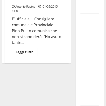
candidarmi”
Fucilieri
Antonio Rubino
01/05/2015
dell’Aria
0
Martina
E’ ufficiale, il Consigliere
Franca,
comunale e Provinciale
Marraffa
Pino Pulito comunica che
attacca
non si candiderà. “Ho avuto
Regione e
tante...
Comune:
Leggi tutto
“Nuovi
medici solo
a
novembre.
Faremo
accesso agli
atti su Tari,
rifiuti e
bilancio”