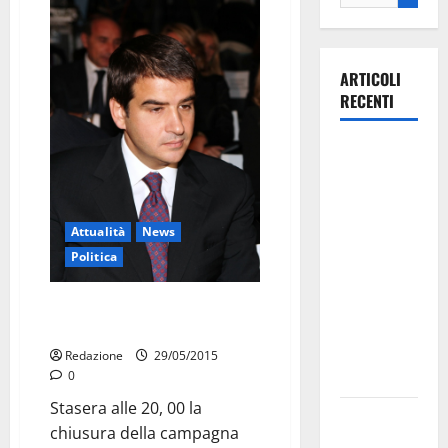
ARTICOLI
RECENTI
La gara
ciclistica
dei Giochi
attraversa
Attualità
News
Martina
Politica
Franca:
ecco le
Ore 20: Martina si ferma per
strade
Fitto
interessate
Redazione
29/05/2015
e gli orari
0
Stasera alle 20, 00 la
Martina
chiusura della campagna
Franca