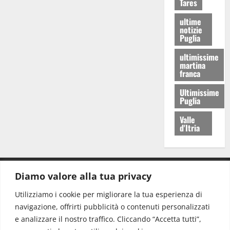
Tares
ultime
notizie
Puglia
ultimissime
martina
franca
Ultimissime
Puglia
Valle
d'Itria
Diamo valore alla tua privacy
CONTATTI.
Utilizziamo i cookie per migliorare la tua esperienza di
navigazione, offrirti pubblicità o contenuti personalizzati
Redazione:
redazione@www.martinasera.it
e analizzare il nostro traffico. Cliccando “Accetta tutti”,
Direttore:
direttore@www.martinasera.it