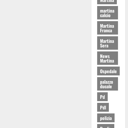
martina
calcio
Martina
Franca
Martina
Sera
News
Martina
Ospedale
palazzo
ducale
Pd
Pdl
polizia