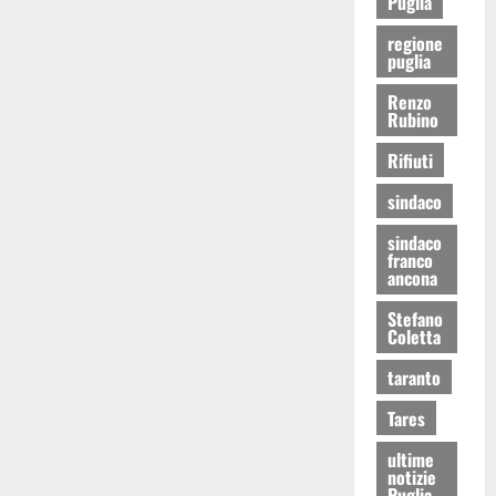
Puglia
regione
puglia
Renzo
Rubino
Rifiuti
sindaco
sindaco
franco
ancona
Stefano
Coletta
taranto
Tares
ultime
notizie
Puglia