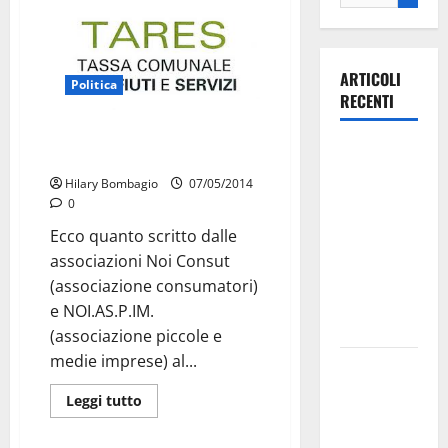
ARTICOLI
Politica
RECENTI
Associazioni: richiesta proroga
Ospedale di
sospensione incasso TARES
Martina
Hilary Bombagio
07/05/2014
Franca,
0
Forza Italia
Ecco quanto scritto dalle
annuncia la
associazioni Noi Consut
protesta:
(associazione consumatori)
sit-in lunedì
e NOI.AS.P.IM.
10 agosto
(associazione piccole e
medie imprese) al...
Il Comune
di Martina
Leggi tutto
Franca
pubblica il