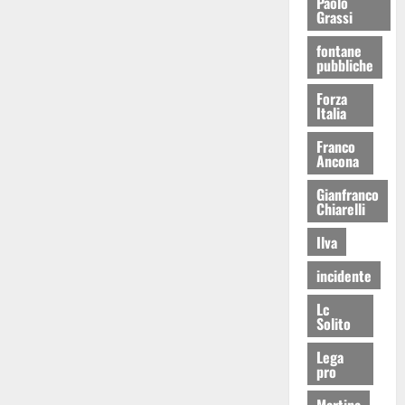
Paolo
Grassi
fontane
pubbliche
Forza
Italia
Franco
Ancona
Gianfranco
Chiarelli
Ilva
incidente
Lc
Solito
Lega
pro
Martina