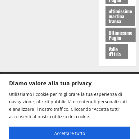
ultimissime
martina
franca
Ultimissime
Puglia
Valle
d'Itria
Diamo valore alla tua privacy
CONTATTI.
Utilizziamo i cookie per migliorare la tua esperienza di
navigazione, offrirti pubblicità o contenuti personalizzati
Redazione:
redazione@www.martinasera.it
e analizzare il nostro traffico. Cliccando “Accetta tutti”,
Direttore:
direttore@www.martinasera.it
acconsenti al nostro utilizzo dei cookie.
Info & Commerciale:
info@www.martinasera.it
Accettare tutto