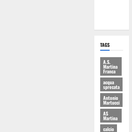
ai 15 nuovi
Fucilieri
dell’Aria
TAGS
A.S.
Martina
Franca
acqua
sprecata
Antonio
Martucci
AS
Martina
calcio