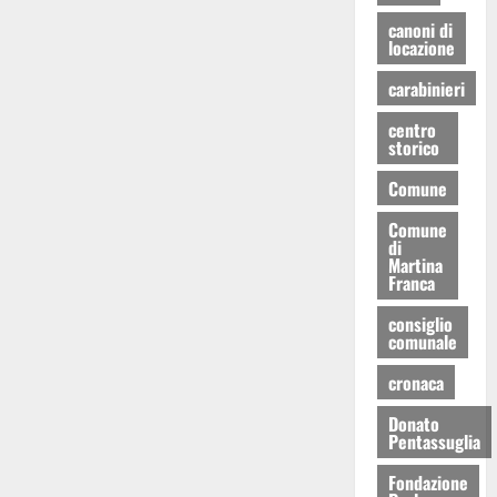
canoni di
locazione
carabinieri
centro
storico
Comune
Comune
di
Martina
Franca
consiglio
comunale
cronaca
Donato
Pentassuglia
Fondazione