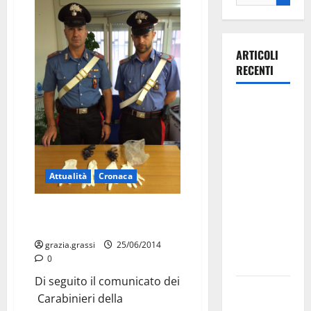
ARTICOLI
RECENTI
La gara
ciclistica
dei Giochi
attraversa
Martina
Attualità
Cronaca
Franca:
ecco le
Martina: pistole, denunce e
droga
strade
interessate
grazia.grassi
25/06/2014
0
e gli orari
Di seguito il comunicato dei
Martina
Carabinieri della
Franca