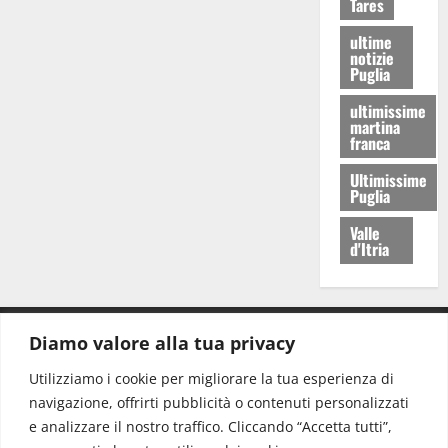
Tares
ultime
notizie
Puglia
ultimissime
martina
franca
Ultimissime
Puglia
Valle
d'Itria
Diamo valore alla tua privacy
CONTATTI.
Utilizziamo i cookie per migliorare la tua esperienza di
navigazione, offrirti pubblicità o contenuti personalizzati
Redazione:
redazione@www.martinasera.it
e analizzare il nostro traffico. Cliccando “Accetta tutti”,
Direttore:
direttore@www.martinasera.it