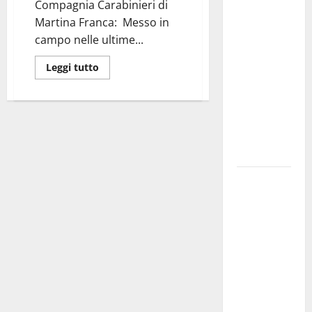
Compagnia Carabinieri di
investe
Martina Franca: Messo in
sulle
campo nelle ultime...
famiglie: in
arrivo tre
Leggi tutto
seminari
dedicati ad
adolescenti,
genitori ed
empatia
Aeronautica
Militare, al
16° Stormo
di Martina
Franca
consegnati
i Baschi Blu
ai 15 nuovi