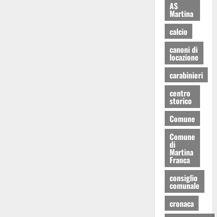
AS
Martina
calcio
canoni di
locazione
carabinieri
centro
storico
Comune
Comune
di
Martina
Franca
consiglio
comunale
cronaca