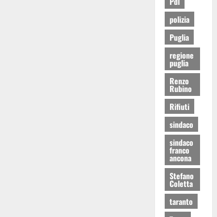
Pdl
polizia
Puglia
regione
puglia
Renzo
Rubino
Rifiuti
sindaco
sindaco
franco
ancona
Stefano
Coletta
taranto