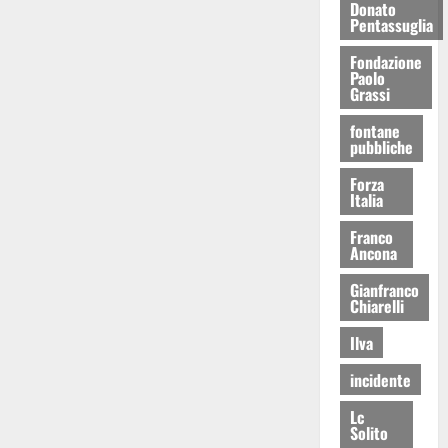
Donato
Pentassuglia
Fondazione
Paolo
Grassi
fontane
pubbliche
Forza
Italia
Franco
Ancona
Gianfranco
Chiarelli
Ilva
incidente
Lc
Solito