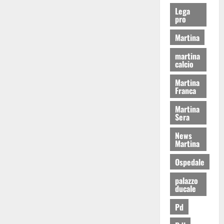
Lega
pro
Martina
martina
calcio
Martina
Franca
Martina
Sera
News
Martina
Ospedale
palazzo
ducale
Pd