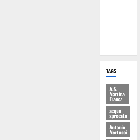
Martina
Franca: Il
sindaco non
ha fatto le
scuse alla
Lillo
TAGS
A.S.
Martina
Franca
acqua
sprecata
Antonio
Martucci