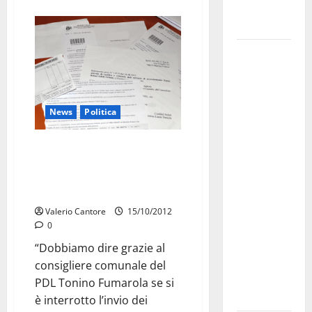
Fucilieri
dell’Aria
Martina
Franca,
Marraffa
attacca
News
Politica
Regione e
Comune:
PDL, Chiarelli sulla vicenda dei
“Nuovi
questionari SOGET: “Dobbiamo
medici solo
ringraziare il consigliere
a
Fumarola”
novembre.
Valerio Cantore
15/10/2012
Faremo
0
accesso agli
“Dobbiamo dire grazie al
atti su Tari,
consigliere comunale del
rifiuti e
PDL Tonino Fumarola se si
bilancio”
è interrotto l’invio dei