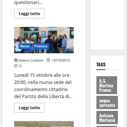
questionari...
Martina
Franca: Il
Leggi tutto
sindaco non
ha fatto le
scuse alla
Lillo
News
Politica
Valerio Cantore
15/10/2012
TAGS
0
Lunedì 15 ottobre alle ore
A.S.
20:00, nella nuova sede del
Martina
coordinamento cittadino
Franca
del Partito della Libertà di...
acqua
sprecata
Leggi tutto
Antonio
Martucci