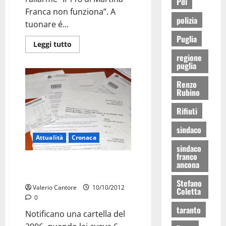
Pdl
Franca non funziona”. A
polizia
tuonare é...
Puglia
Leggi tutto
regione
puglia
Renzo
Rubino
Rifiuti
sindaco
Attualità
Cronaca
sindaco
franco
SOGET: cartella pazza ad una
ancona
minorenne
Stefano
Valerio Cantore
10/10/2012
Coletta
0
taranto
Notificano una cartella del