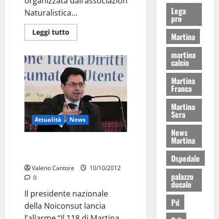
organizzata dall’associazione “Micologica
Lega
Naturalistica...
pro
Leggi tutto
Martina
martina
calcio
Martina
Franca
Martina
Sera
Attualità
News
News
Martina
Pepe: “Il 118 di Martina non
funziona”
Ospedale
Valerio Cantore
10/10/2012
palazzo
0
ducale
Il presidente nazionale
Pd
della Noiconsut lancia
l’allarme “Il 118 di Martina