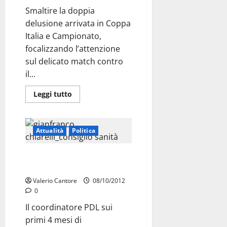
Smaltire la doppia
delusione arrivata in Coppa
Italia e Campionato,
focalizzando l’attenzione
sul delicato match contro
il...
Leggi tutto
Attualità
Politica
Chiarelli: “E’ troppo prematuro
formulare giudizi”
Valerio Cantore
08/10/2012
0
Il coordinatore PDL sui
primi 4 mesi di