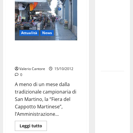
investe
sulle
famiglie: in
arrivo tre
Attualità
News
seminari
dedicati ad
San Martino: deliberata la
adolescenti,
graduatoria degli ambulanti.
genitori ed
Ammessi in 506, 8 i respinti
empatia
Valerio Cantore
15/10/2012
0
Aeronautica
Militare, al
A meno di un mese dalla
16° Stormo
tradizionale campionaria di
di Martina
San Martino, la “Fiera del
Franca
Cappotto Martinese”,
consegnati
l’Amministrazione...
i Baschi Blu
Leggi tutto
ai 15 nuovi