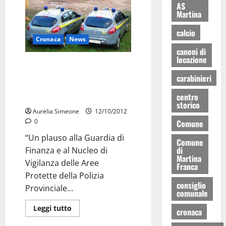
AS
Martina
calcio
Cronaca
News
canoni di
locazione
Sequestro discariche abusive, il
plauso e i complimenti alle
carabinieri
forze dell’ordine da Ancona e
centro
Coletta
storico
Aurelia Simeone
12/10/2012
0
Comune
“Un plauso alla Guardia di
Comune
di
Finanza e al Nucleo di
Martina
Vigilanza delle Aree
Franca
Protette della Polizia
consiglio
Provinciale...
comunale
Leggi tutto
cronaca