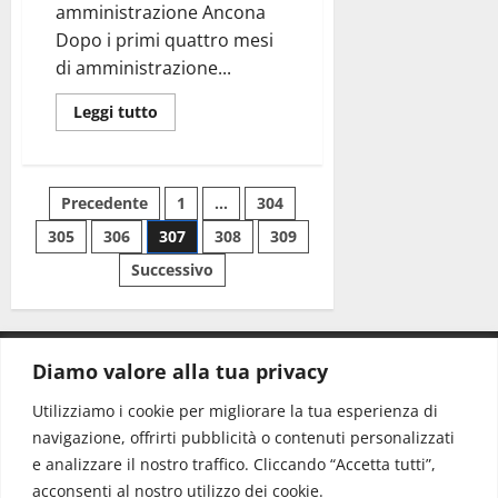
amministrazione Ancona
Dopo i primi quattro mesi
di amministrazione...
Leggi tutto
Precedente
1
…
304
305
306
307
308
309
Successivo
Diamo valore alla tua privacy
CONTATTI.
Utilizziamo i cookie per migliorare la tua esperienza di
navigazione, offrirti pubblicità o contenuti personalizzati
Redazione:
redazione@www.martinasera.it
e analizzare il nostro traffico. Cliccando “Accetta tutti”,
Direttore:
direttore@www.martinasera.it
acconsenti al nostro utilizzo dei cookie.