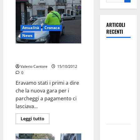
ARTICOLI
Attualità
Cronaca
RECENTI
News
La gara
Gestione parcheggi a Martina:
ciclistica
una gran brutta storia
dei Giochi
Valerio Cantore
15/10/2012
attraversa
0
Martina
Eravamo stati i primi a dire
Franca:
che la nuova gara per i
ecco le
parcheggi a pagamento ci
strade
lasciava...
interessate
e gli orari
Leggi tutto
Martina
Franca