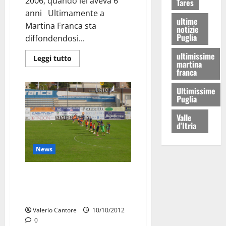
2006, quando lei aveva 6
Tares
anni Ultimamente a
ultime
Martina Franca sta
notizie
Puglia
diffondendosi...
ultimissime
Leggi tutto
martina
franca
Ultimissime
Puglia
Valle
d'Itria
News
Martina: la rivalsa nei piedi di
Gambino. Di Meo boccia Daleno
e Bruni: sarà 4 – 5- 1
Valerio Cantore
10/10/2012
0