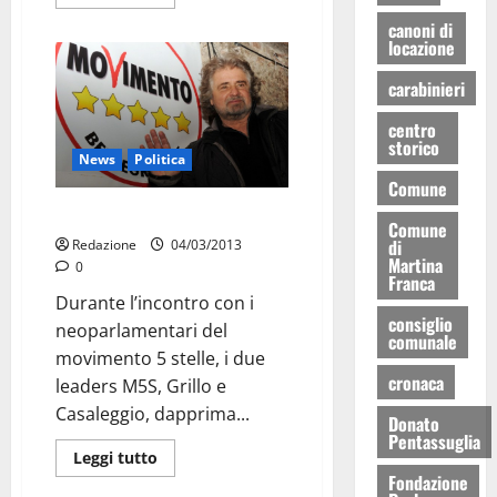
canoni di
locazione
carabinieri
centro
storico
News
Politica
Comune
Governo: da M5S niente fiducia
Comune
di
Redazione
04/03/2013
Martina
0
Franca
Durante l’incontro con i
consiglio
neoparlamentari del
comunale
movimento 5 stelle, i due
cronaca
leaders M5S, Grillo e
Casaleggio, dapprima...
Donato
Pentassuglia
Leggi tutto
Fondazione