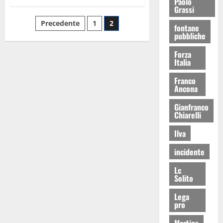
Paolo
Grassi
Precedente
1
2
fontane
pubbliche
Forza
Italia
Franco
Ancona
Gianfranco
Chiarelli
Ilva
incidente
Lc
Solito
Lega
pro
Martina