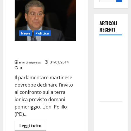
ARTICOLI
RECENTI
News
Politica
Ospedale di
Dibattito del M5S, Chiarelli
Martina
verso il no
Franca,
martinapress
31/01/2014
Forza Italia
0
annuncia la
Il parlamentare martinese
protesta:
dovrebbe declinare l’invito
sit-in lunedì
al confronto sulla terra
10 agosto
ionica previsto domani
pomeriggio. L’on. Pelillo
Il Comune
(PD)...
di Martina
Franca
Leggi tutto
pubblica il