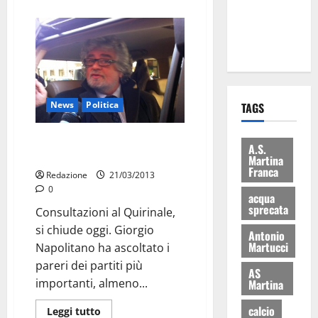
ai 15 nuovi
Fucilieri
dell’Aria
News
Politica
TAGS
Grillo vuole il governo. Silvio
A.S.
vuole il Pd
Martina
Franca
Redazione
21/03/2013
0
acqua
sprecata
Consultazioni al Quirinale,
si chiude oggi. Giorgio
Antonio
Martucci
Napolitano ha ascoltato i
pareri dei partiti più
AS
importanti, almeno...
Martina
calcio
Leggi tutto