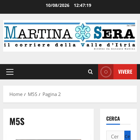
10/08/2026
12:47:19
VIVERE
Home
M5S
Pagina 2
M5S
CERCA