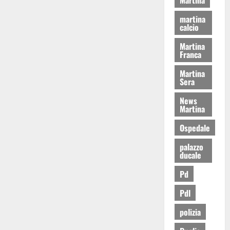
martina
calcio
Martina
Franca
Martina
Sera
News
Martina
Ospedale
palazzo
ducale
Pd
Pdl
polizia