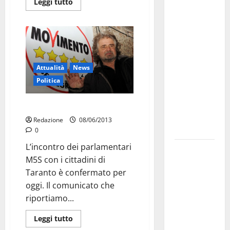
Martina
Leggi tutto
Franca
investe
sulle
famiglie: in
arrivo tre
Attualità
News
seminari
Politica
dedicati ad
adolescenti,
M5S a Taranto, confermato
genitori ed
Redazione
08/06/2013
empatia
0
L’incontro dei parlamentari
Aeronautica
M5S con i cittadini di
Militare, al
Taranto è confermato per
16° Stormo
oggi. Il comunicato che
di Martina
riportiamo...
Franca
consegnati
Leggi tutto
i Baschi Blu