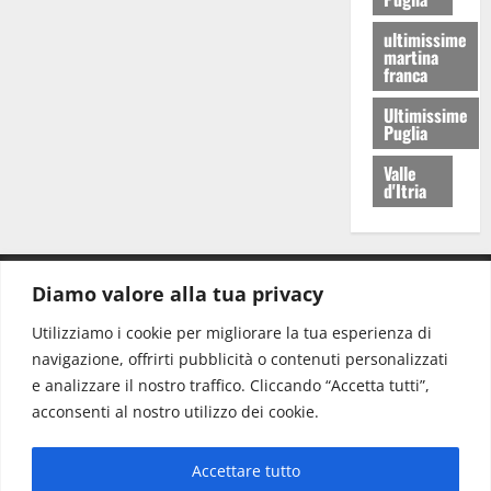
ultimissime
martina
franca
Ultimissime
Puglia
Valle
d'Itria
Diamo valore alla tua privacy
CONTATTI.
Utilizziamo i cookie per migliorare la tua esperienza di
navigazione, offrirti pubblicità o contenuti personalizzati
Redazione:
redazione@www.martinasera.it
e analizzare il nostro traffico. Cliccando “Accetta tutti”,
Direttore:
direttore@www.martinasera.it
acconsenti al nostro utilizzo dei cookie.
Info & Commerciale:
info@www.martinasera.it
Accettare tutto