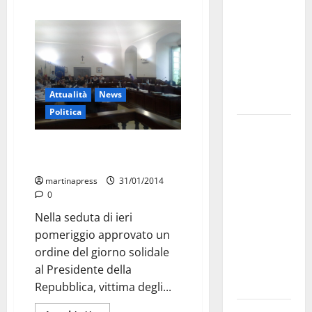
bando
alloggi ERP
2026:
domande
dal 26
Attualità
News
agosto
Politica
La gara
ciclistica
Solidarietà a Napolitano dal
Consiglio comunale
dei Giochi
attraversa
martinapress
31/01/2014
0
Martina
Franca:
Nella seduta di ieri
ecco le
pomeriggio approvato un
strade
ordine del giorno solidale
interessate
al Presidente della
e gli orari
Repubblica, vittima degli...