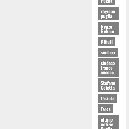
Puglia
regione
puglia
Renzo
Rubino
Rifiuti
sindaco
sindaco
franco
ancona
Stefano
Coletta
taranto
Tares
ultime
notizie
Puglia