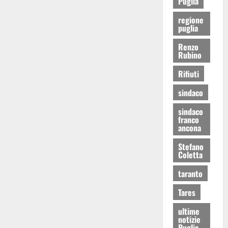
Puglia
regione
puglia
Renzo
Rubino
Rifiuti
sindaco
sindaco
franco
ancona
Stefano
Coletta
taranto
Tares
ultime
notizie
Puglia