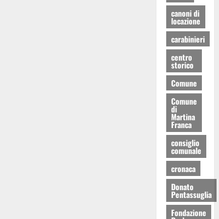
canoni di
locazione
carabinieri
centro
storico
Comune
Comune
di
Martina
Franca
consiglio
comunale
cronaca
Donato
Pentassuglia
Fondazione