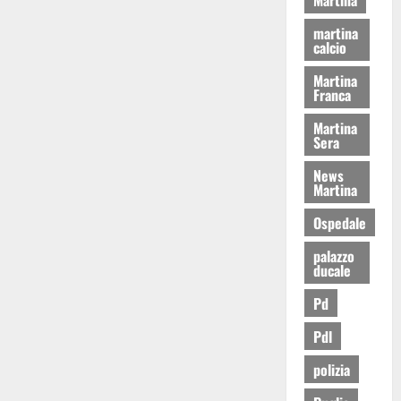
martina
calcio
Martina
Franca
Martina
Sera
News
Martina
Ospedale
palazzo
ducale
Pd
Pdl
polizia