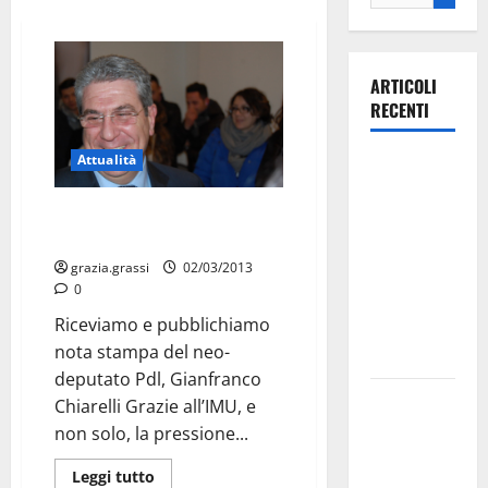
ARTICOLI
RECENTI
Attualità
Ospedale di
Martina
Chiarelli: “Urge governo di
Franca,
unità nazionale”
Forza Italia
grazia.grassi
02/03/2013
annuncia la
0
protesta:
Riceviamo e pubblichiamo
sit-in lunedì
nota stampa del neo-
10 agosto
deputato Pdl, Gianfranco
Il Comune
Chiarelli Grazie all’IMU, e
di Martina
non solo, la pressione...
Franca
Leggi tutto
pubblica il