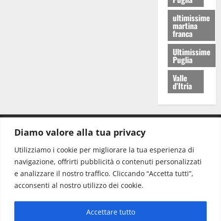
ultimissime
martina
franca
Ultimissime
Puglia
Valle
d'Itria
Diamo valore alla tua privacy
CONTATTI.
Utilizziamo i cookie per migliorare la tua esperienza di
navigazione, offrirti pubblicità o contenuti personalizzati
Redazione:
redazione@www.martinasera.it
e analizzare il nostro traffico. Cliccando “Accetta tutti”,
Direttore:
direttore@www.martinasera.it
acconsenti al nostro utilizzo dei cookie.
Info & Commerciale:
info@www.martinasera.it
Accettare tutto