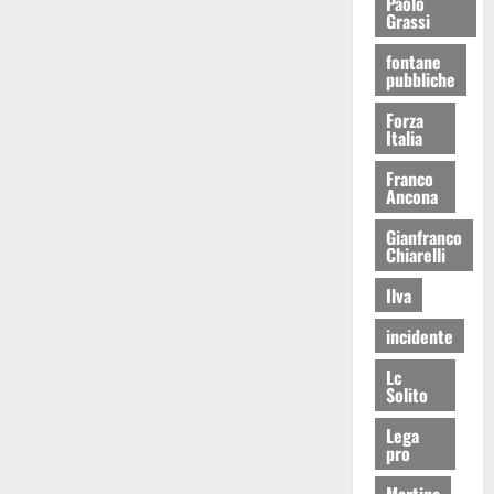
Paolo
Grassi
fontane
pubbliche
Forza
Italia
Franco
Ancona
Gianfranco
Chiarelli
Ilva
incidente
Lc
Solito
Lega
pro
Martina