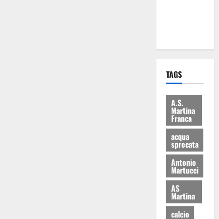
ai 15 nuovi
Fucilieri
dell’Aria
TAGS
A.S.
Martina
Franca
acqua
sprecata
Antonio
Martucci
AS
Martina
calcio