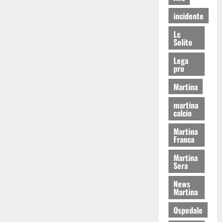
incidente
Lc
Solito
Lega
pro
Martina
martina
calcio
Martina
Franca
Martina
Sera
News
Martina
Ospedale