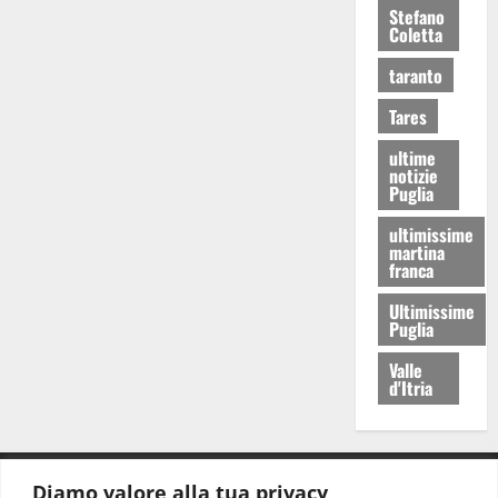
Stefano
Coletta
taranto
Tares
ultime
notizie
Puglia
ultimissime
martina
franca
Ultimissime
Puglia
Valle
d'Itria
Diamo valore alla tua privacy