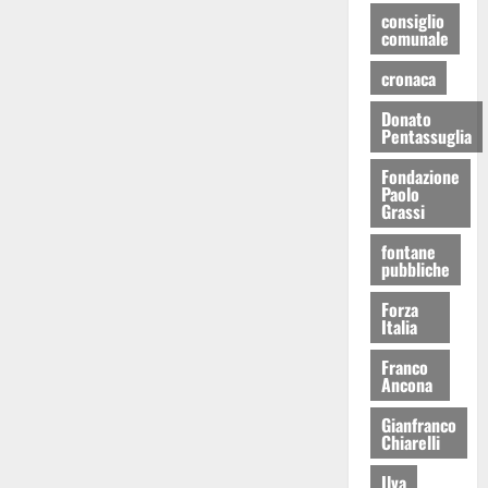
consiglio
comunale
cronaca
Donato
Pentassuglia
Fondazione
Paolo
Grassi
fontane
pubbliche
Forza
Italia
Franco
Ancona
Gianfranco
Chiarelli
Ilva