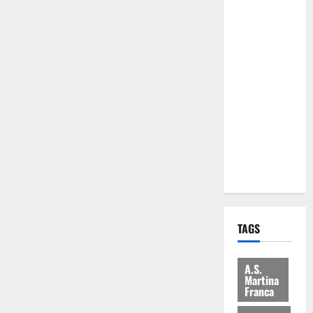
Comune:
“Nuovi
medici solo
a
novembre.
Faremo
accesso agli
atti su Tari,
rifiuti e
bilancio”
TAGS
A.S.
Martina
Franca