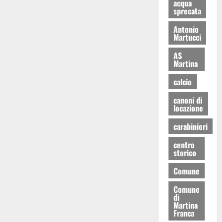
acqua
sprecata
Antonio
Martucci
AS
Martina
calcio
canoni di
locazione
carabinieri
centro
storico
Comune
Comune
di
Martina
Franca