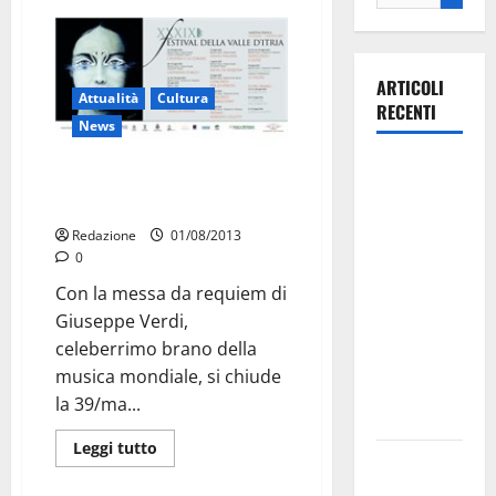
ARTICOLI
Attualità
Cultura
RECENTI
News
Il Comune
Festival, chiude la Messa di
di Martina
Verdi
Franca
Redazione
01/08/2013
pubblica il
0
bando
Con la messa da requiem di
alloggi ERP
Giuseppe Verdi,
2026:
celeberrimo brano della
domande
musica mondiale, si chiude
dal 26
la 39/ma...
agosto
Leggi tutto
La gara
ciclistica