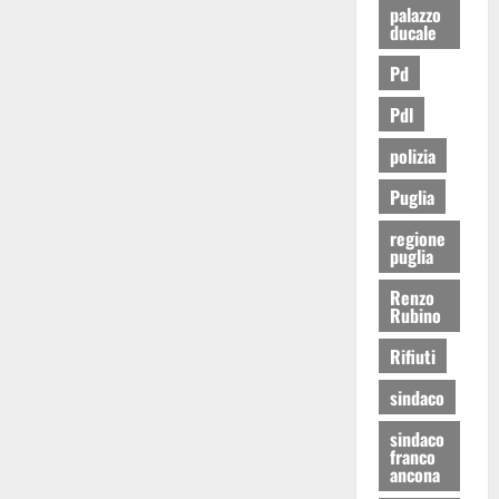
palazzo
ducale
Pd
Pdl
polizia
Puglia
regione
puglia
Renzo
Rubino
Rifiuti
sindaco
sindaco
franco
ancona