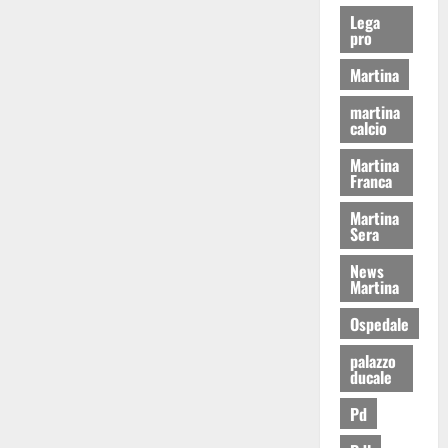
Lega
pro
Martina
martina
calcio
Martina
Franca
Martina
Sera
News
Martina
Ospedale
palazzo
ducale
Pd