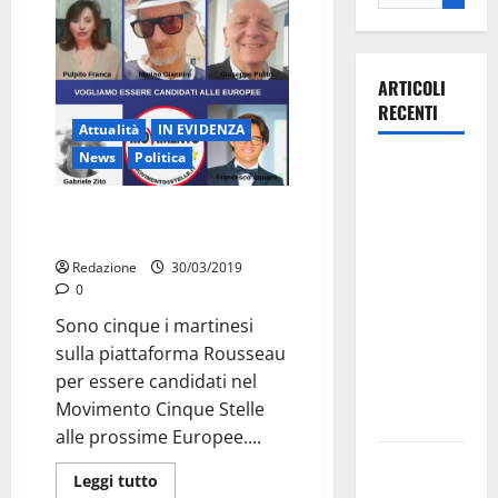
ARTICOLI
RECENTI
Attualità
IN EVIDENZA
News
Politica
La gara
ciclistica
Martina M5S – I 5 che vogliono
dei Giochi
essere candidati
attraversa
Redazione
30/03/2019
Martina
0
Franca:
Sono cinque i martinesi
ecco le
sulla piattaforma Rousseau
strade
per essere candidati nel
interessate
Movimento Cinque Stelle
e gli orari
alle prossime Europee....
Martina
Leggi tutto
Franca