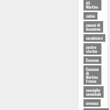
AS
Martina
calcio
canoni di
locazione
carabinieri
centro
storico
Comune
Comune
di
Martina
Franca
consiglio
comunale
cronaca