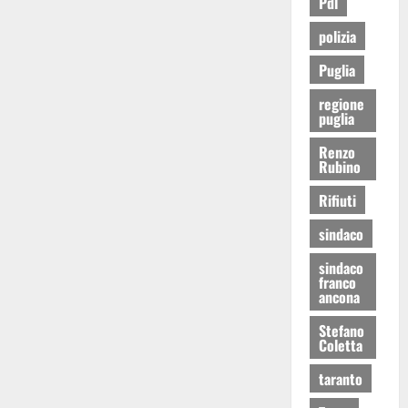
Pdl
polizia
Puglia
regione
puglia
Renzo
Rubino
Rifiuti
sindaco
sindaco
franco
ancona
Stefano
Coletta
taranto