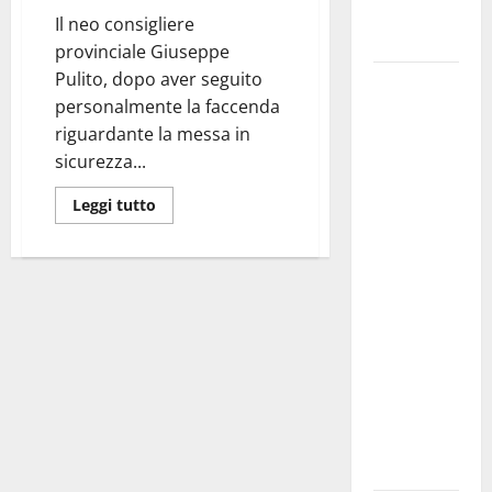
Fucilieri
Il neo consigliere
dell’Aria
provinciale Giuseppe
Pulito, dopo aver seguito
Martina
personalmente la faccenda
Franca,
riguardante la messa in
Marraffa
sicurezza...
attacca
Regione e
Leggi tutto
Comune:
“Nuovi
medici solo
a
novembre.
Faremo
accesso agli
atti su Tari,
rifiuti e
bilancio”