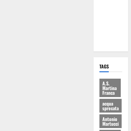
Martina
Franca: Il
sindaco non
ha fatto le
scuse alla
Lillo
TAGS
A.S.
Martina
Franca
acqua
sprecata
Antonio
Martucci