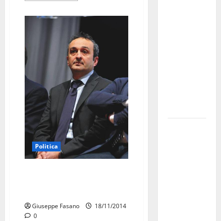
investe
sulle
famiglie: in
arrivo tre
seminari
dedicati ad
adolescenti,
genitori ed
empatia
Aeronautica
Militare, al
Politica
16° Stormo
di Martina
Pino Pulito e Muschio
Franca
Schiavone al lavoro per le
consegnati
scuole martinesi. Arrivano fondi
i Baschi Blu
Giuseppe Fasano
18/11/2014
ai 15 nuovi
0