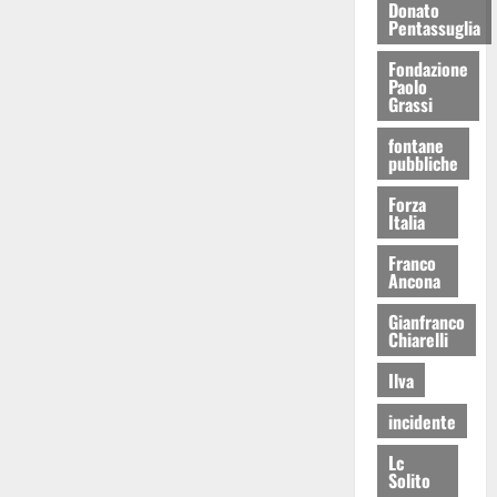
Donato
Pentassuglia
Fondazione
Paolo
Grassi
fontane
pubbliche
Forza
Italia
Franco
Ancona
Gianfranco
Chiarelli
Ilva
incidente
Lc
Solito