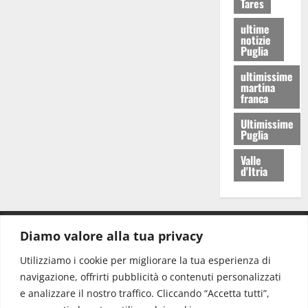
Tares
ultime
notizie
Puglia
ultimissime
martina
franca
Ultimissime
Puglia
Valle
d'Itria
Diamo valore alla tua privacy
CONTATTI.
Utilizziamo i cookie per migliorare la tua esperienza di
navigazione, offrirti pubblicità o contenuti personalizzati
Redazione:
redazione@www.martinasera.it
e analizzare il nostro traffico. Cliccando “Accetta tutti”,
Direttore:
direttore@www.martinasera.it