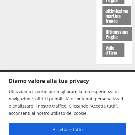
ultimissime
martina
franca
Ultimissime
Puglia
Valle
d'Itria
Diamo valore alla tua privacy
CONTATTI.
Utilizziamo i cookie per migliorare la tua esperienza di
navigazione, offrirti pubblicità o contenuti personalizzati
Redazione:
redazione@www.martinasera.it
e analizzare il nostro traffico. Cliccando “Accetta tutti”,
Direttore:
direttore@www.martinasera.it
acconsenti al nostro utilizzo dei cookie.
Info & Commerciale:
info@www.martinasera.it
Accettare tutto