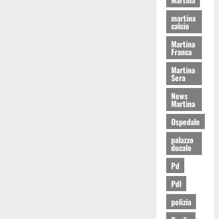
martina
calcio
Martina
Franca
Martina
Sera
News
Martina
Ospedale
palazzo
ducale
Pd
Pdl
polizia