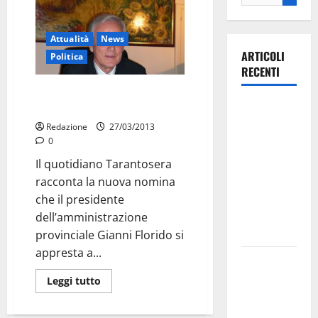
Attualità
News
ARTICOLI
Politica
RECENTI
“La scalata continua”
Ospedale di
(Tarantosera)
Martina
Redazione
27/03/2013
0
Franca,
Forza Italia
Il quotidiano Tarantosera
annuncia la
racconta la nuova nomina
protesta:
che il presidente
sit-in lunedì
dell’amministrazione
10 agosto
provinciale Gianni Florido si
appresta a...
Il Comune
di Martina
Leggi tutto
Franca
pubblica il