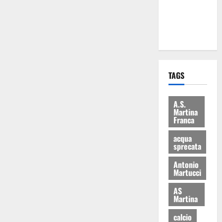
ai 15 nuovi
Fucilieri
dell’Aria
TAGS
A.S.
Martina
Franca
acqua
sprecata
Antonio
Martucci
AS
Martina
calcio