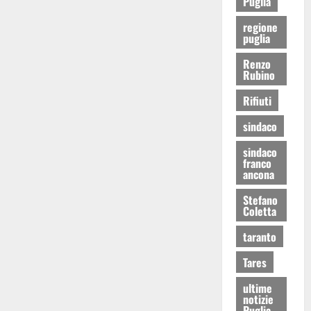
Puglia
regione
puglia
Renzo
Rubino
Rifiuti
sindaco
sindaco
franco
ancona
Stefano
Coletta
taranto
Tares
ultime
notizie
Puglia