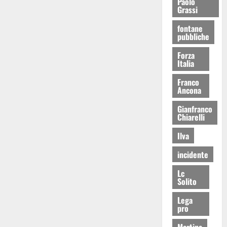
Paolo
Grassi
fontane
pubbliche
Forza
Italia
Franco
Ancona
Gianfranco
Chiarelli
Ilva
incidente
Lc
Solito
Lega
pro
Martina