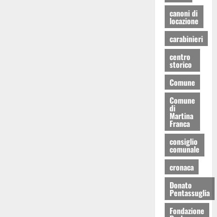
canoni di
locazione
carabinieri
centro
storico
Comune
Comune
di
Martina
Franca
consiglio
comunale
cronaca
Donato
Pentassuglia
Fondazione