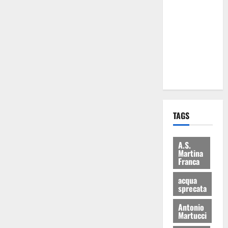
Martina
Franca: Il
sindaco non
ha fatto le
scuse alla
Lillo
TAGS
A.S.
Martina
Franca
acqua
sprecata
Antonio
Martucci