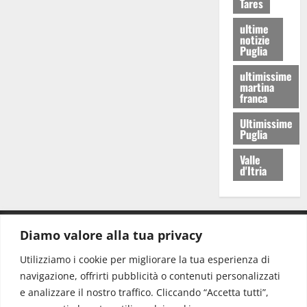
Tares
ultime
notizie
Puglia
ultimissime
martina
franca
Ultimissime
Puglia
Valle
d'Itria
Diamo valore alla tua privacy
CONTATTI.
Utilizziamo i cookie per migliorare la tua esperienza di
navigazione, offrirti pubblicità o contenuti personalizzati
Redazione:
redazione@www.martinasera.it
e analizzare il nostro traffico. Cliccando “Accetta tutti”,
Direttore:
direttore@www.martinasera.it