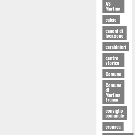
AS
Martina
calcio
canoni di
locazione
carabinieri
centro
storico
Comune
Comune
di
Martina
Franca
consiglio
comunale
cronaca