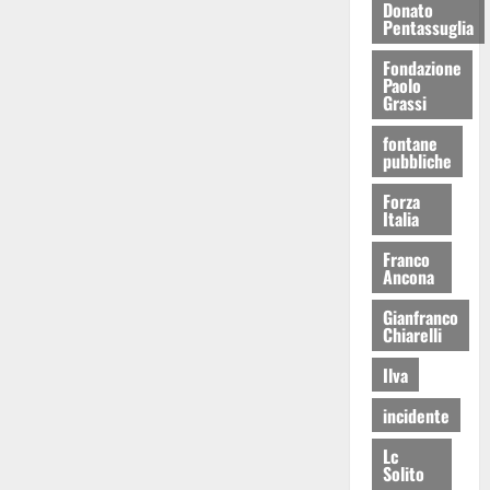
Donato
Pentassuglia
Fondazione
Paolo
Grassi
fontane
pubbliche
Forza
Italia
Franco
Ancona
Gianfranco
Chiarelli
Ilva
incidente
Lc
Solito