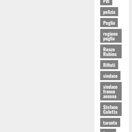
Pdl
polizia
Puglia
regione
puglia
Renzo
Rubino
Rifiuti
sindaco
sindaco
franco
ancona
Stefano
Coletta
taranto