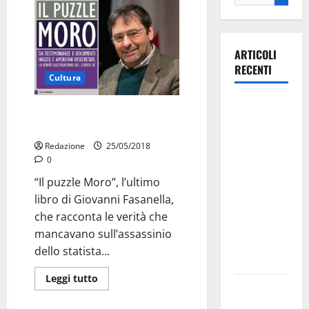
ARTICOLI
RECENTI
Cultura
La gara
Caso Moro, documenti inediti a
ciclistica
Martina
dei Giochi
Redazione
25/05/2018
attraversa
0
Martina
“Il puzzle Moro”, l’ultimo
Franca:
libro di Giovanni Fasanella,
ecco le
che racconta le verità che
strade
mancavano sull’assassinio
interessate
dello statista...
e gli orari
Leggi tutto
Martina
Franca