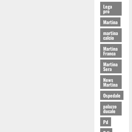
Lega
pro
Martina
martina
calcio
Martina
Franca
Martina
Sera
News
Martina
Ospedale
palazzo
ducale
Pd