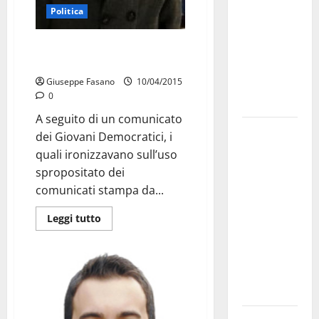
bando
Politica
alloggi ERP
Michele Delfini (FI) risponde ai
2026:
Giovani Democratici
domande
Giuseppe Fasano
10/04/2015
dal 26
0
agosto
A seguito di un comunicato
La gara
dei Giovani Democratici, i
ciclistica
quali ironizzavano sull’uso
dei Giochi
spropositato dei
attraversa
comunicati stampa da...
Martina
Franca:
Leggi tutto
ecco le
strade
interessate
e gli orari