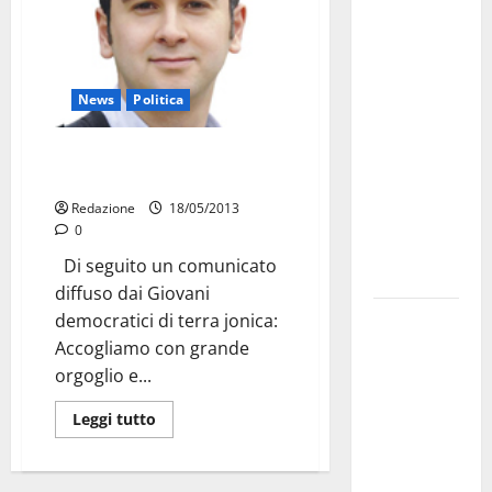
Martina
Franca
investe
sulle
News
Politica
famiglie: in
arrivo tre
Palmisano: soddisfazione
seminari
Giovani democratici
dedicati ad
Redazione
18/05/2013
adolescenti,
0
genitori ed
Di seguito un comunicato
empatia
diffuso dai Giovani
Aeronautica
democratici di terra jonica:
Militare, al
Accogliamo con grande
16° Stormo
orgoglio e...
di Martina
Leggi tutto
Franca
consegnati
i Baschi Blu