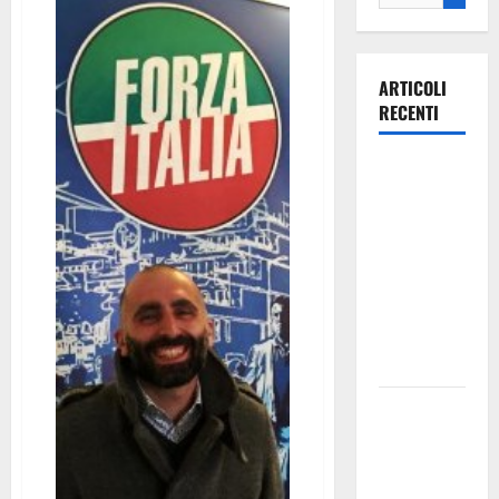
ARTICOLI
RECENTI
Ospedale di
Martina
Franca,
Forza Italia
annuncia la
protesta:
sit-in lunedì
10 agosto
Il Comune
di Martina
Franca
pubblica il