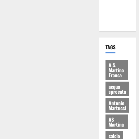
ai 15 nuovi
Fucilieri
dell’Aria
TAGS
A.S.
Martina
Franca
acqua
sprecata
Antonio
Martucci
AS
Martina
calcio