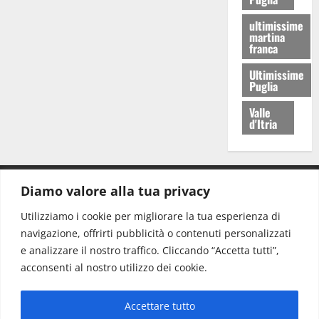
ultimissime
martina
franca
Ultimissime
Puglia
Valle
d'Itria
Diamo valore alla tua privacy
CONTATTI.
Utilizziamo i cookie per migliorare la tua esperienza di
navigazione, offrirti pubblicità o contenuti personalizzati
Redazione:
redazione@www.martinasera.it
e analizzare il nostro traffico. Cliccando “Accetta tutti”,
Direttore:
direttore@www.martinasera.it
acconsenti al nostro utilizzo dei cookie.
Info & Commerciale:
info@www.martinasera.it
Accettare tutto