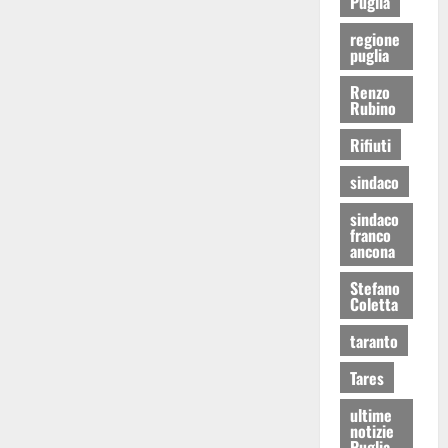
Puglia
regione
puglia
Renzo
Rubino
Rifiuti
sindaco
sindaco
franco
ancona
Stefano
Coletta
taranto
Tares
ultime
notizie
Puglia