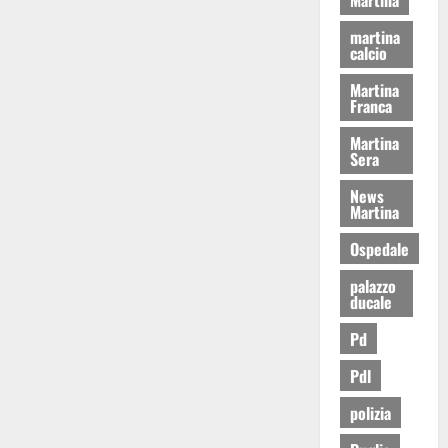
martina
calcio
Martina
Franca
Martina
Sera
News
Martina
Ospedale
palazzo
ducale
Pd
Pdl
polizia