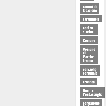
canoni di
locazione
carabinieri
centro
storico
Comune
Comune
di
Martina
Franca
consiglio
comunale
cronaca
Donato
Pentassuglia
Fondazione