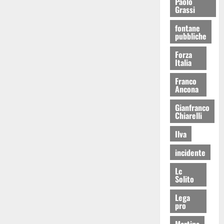
Paolo
Grassi
fontane
pubbliche
Forza
Italia
Franco
Ancona
Gianfranco
Chiarelli
Ilva
incidente
Lc
Solito
Lega
pro
Martina