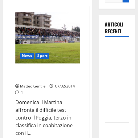
ARTICOLI
RECENTI
La gara
ciclistica
News
Sport
dei Giochi
attraversa
Giornata Forza Martina contro il
Martina
Foggia
Franca:
Matteo Gentile
07/02/2014
ecco le
1
strade
Domenica il Martina
interessate
affronta il difficile test
e gli orari
contro il Foggia, terzo in
classifica in coabitazione
Martina
con il...
Franca