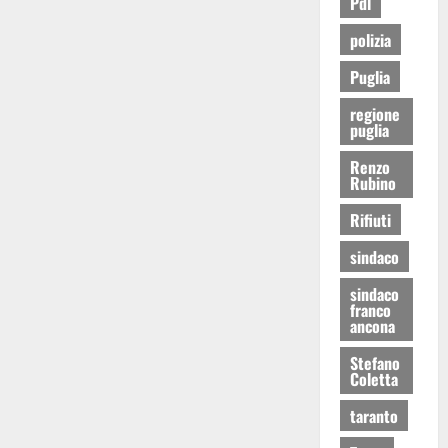
Pdl
polizia
Puglia
regione
puglia
Renzo
Rubino
Rifiuti
sindaco
sindaco
franco
ancona
Stefano
Coletta
taranto