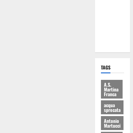
Martina
Franca: Il
sindaco non
ha fatto le
scuse alla
Lillo
TAGS
A.S.
Martina
Franca
acqua
sprecata
Antonio
Martucci