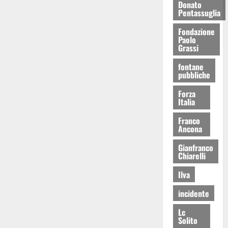
Donato
Pentassuglia
Fondazione
Paolo
Grassi
fontane
pubbliche
Forza
Italia
Franco
Ancona
Gianfranco
Chiarelli
Ilva
incidente
Lc
Solito