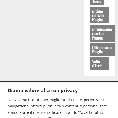
Tares
ultime
notizie
Puglia
ultimissime
martina
franca
Ultimissime
Puglia
Valle
d'Itria
Diamo valore alla tua privacy
CONTATTI.
Utilizziamo i cookie per migliorare la tua esperienza di
navigazione, offrirti pubblicità o contenuti personalizzati
Redazione:
redazione@www.martinasera.it
e analizzare il nostro traffico. Cliccando “Accetta tutti”,
Direttore:
direttore@www.martinasera.it