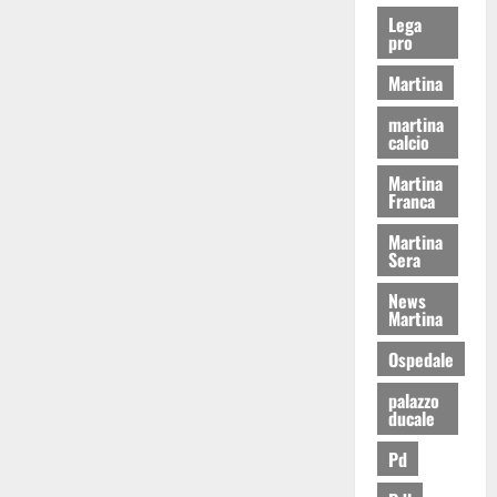
Lega
pro
Martina
martina
calcio
Martina
Franca
Martina
Sera
News
Martina
Ospedale
palazzo
ducale
Pd