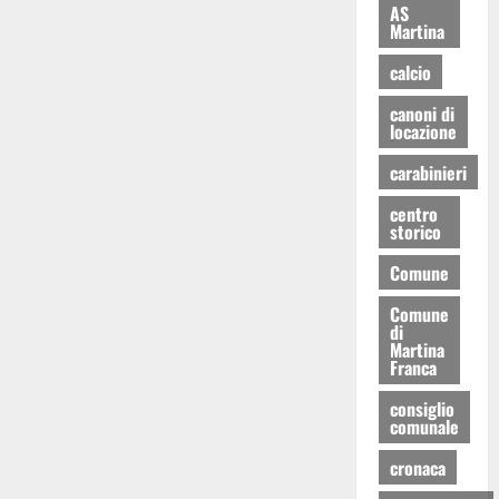
AS
Martina
calcio
canoni di
locazione
carabinieri
centro
storico
Comune
Comune
di
Martina
Franca
consiglio
comunale
cronaca