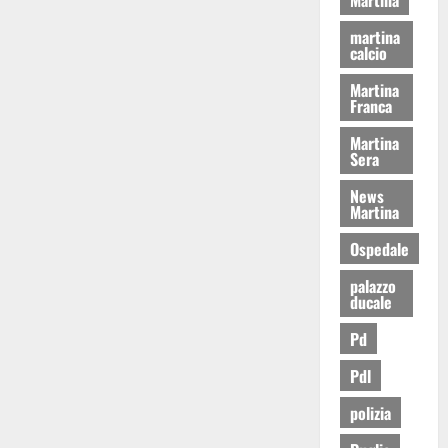
martina
calcio
Martina
Franca
Martina
Sera
News
Martina
Ospedale
palazzo
ducale
Pd
Pdl
polizia