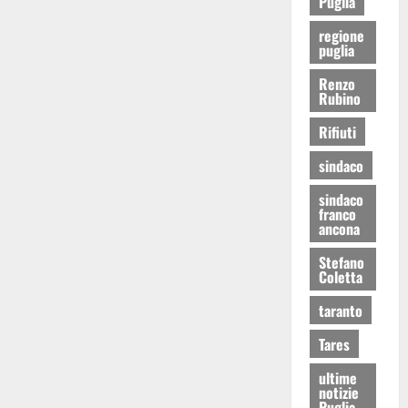
Puglia
regione
puglia
Renzo
Rubino
Rifiuti
sindaco
sindaco
franco
ancona
Stefano
Coletta
taranto
Tares
ultime
notizie
Puglia