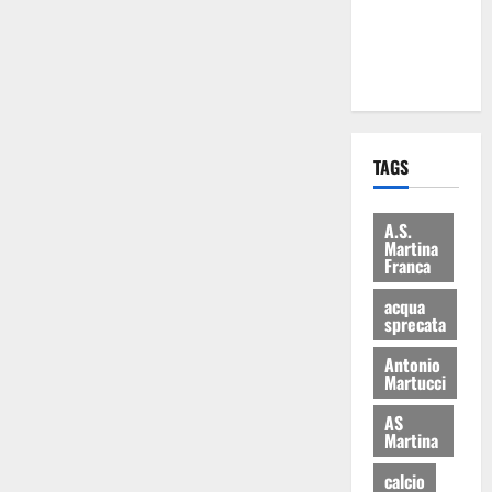
ai 15 nuovi
Fucilieri
dell’Aria
TAGS
A.S.
Martina
Franca
acqua
sprecata
Antonio
Martucci
AS
Martina
calcio