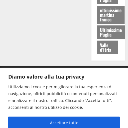
ultimissime
martina
franca
Ultimissime
Puglia
Valle
d'Itria
Diamo valore alla tua privacy
CONTATTI.
Utilizziamo i cookie per migliorare la tua esperienza di
navigazione, offrirti pubblicità o contenuti personalizzati
Redazione:
redazione@www.martinasera.it
e analizzare il nostro traffico. Cliccando “Accetta tutti”,
Direttore:
direttore@www.martinasera.it
acconsenti al nostro utilizzo dei cookie.
Info & Commerciale:
info@www.martinasera.it
Accettare tutto