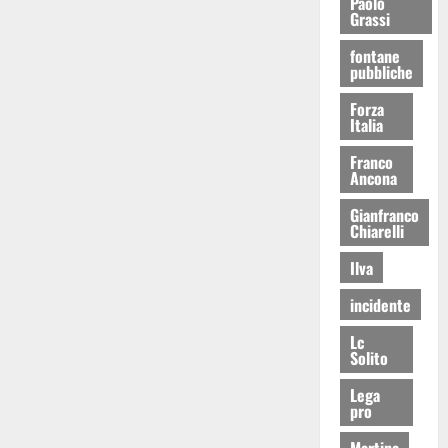
Paolo
Grassi
fontane
pubbliche
Forza
Italia
Franco
Ancona
Gianfranco
Chiarelli
Ilva
incidente
Lc
Solito
Lega
pro
Martina