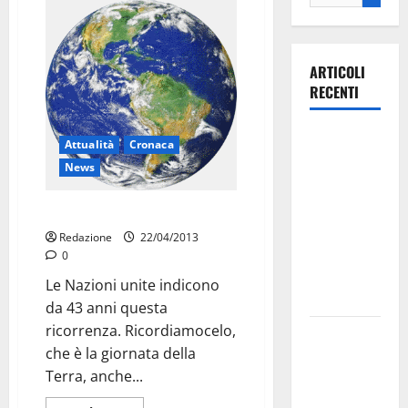
ARTICOLI
RECENTI
Ospedale di
Attualità
Cronaca
Martina
News
Franca,
Forza Italia
Oggi è la giornata della Terra
annuncia la
Redazione
22/04/2013
protesta:
0
sit-in lunedì
Le Nazioni unite indicono
10 agosto
da 43 anni questa
ricorrenza. Ricordiamocelo,
Il Comune
che è la giornata della
di Martina
Terra, anche...
Franca
pubblica il