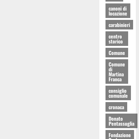
canoni di
locazione
carabinieri
centro
storico
Comune
Comune
di
Martina
Franca
consiglio
comunale
cronaca
Donato
Pentassuglia
Fondazione