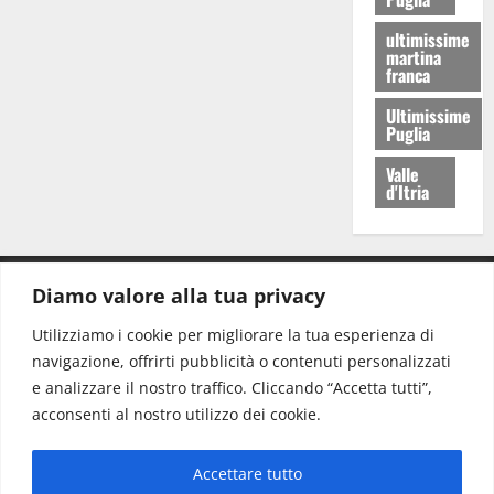
ultimissime
martina
franca
Ultimissime
Puglia
Valle
d'Itria
Diamo valore alla tua privacy
CONTATTI.
Utilizziamo i cookie per migliorare la tua esperienza di
navigazione, offrirti pubblicità o contenuti personalizzati
Redazione:
redazione@www.martinasera.it
e analizzare il nostro traffico. Cliccando “Accetta tutti”,
Direttore:
direttore@www.martinasera.it
acconsenti al nostro utilizzo dei cookie.
Info & Commerciale:
info@www.martinasera.it
Accettare tutto