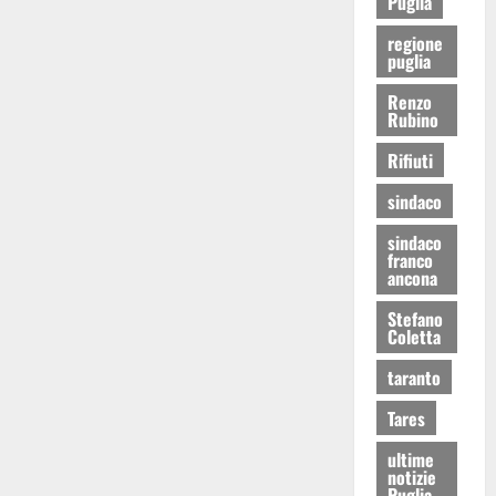
Puglia
regione
puglia
Renzo
Rubino
Rifiuti
sindaco
sindaco
franco
ancona
Stefano
Coletta
taranto
Tares
ultime
notizie
Puglia