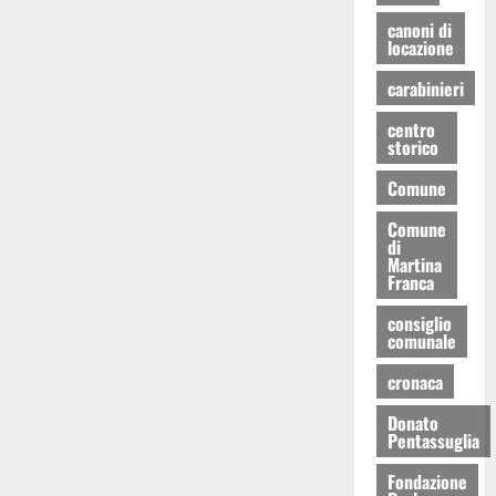
canoni di
locazione
carabinieri
centro
storico
Comune
Comune
di
Martina
Franca
consiglio
comunale
cronaca
Donato
Pentassuglia
Fondazione