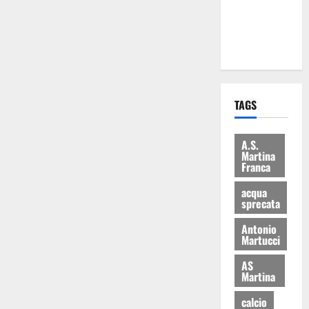
ai 15 nuovi
Fucilieri
dell’Aria
TAGS
A.S.
Martina
Franca
acqua
sprecata
Antonio
Martucci
AS
Martina
calcio