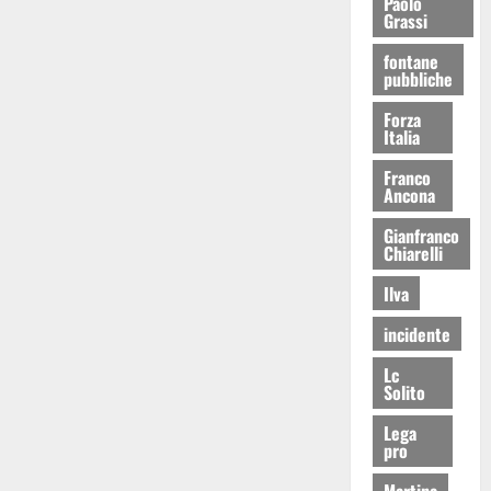
Paolo
Grassi
fontane
pubbliche
Forza
Italia
Franco
Ancona
Gianfranco
Chiarelli
Ilva
incidente
Lc
Solito
Lega
pro
Martina