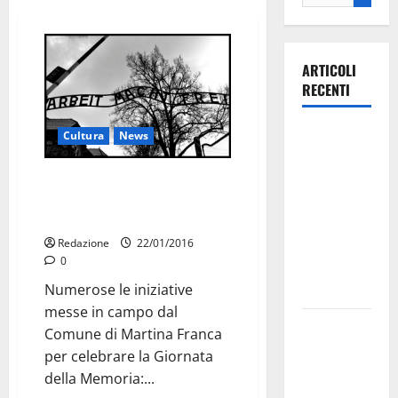
ARTICOLI
RECENTI
Ospedale di
Cultura
News
Martina
Franca,
Shoah: musica, libri,
rappresentazioni per celebrare
Forza Italia
la Giornata della Memoria
annuncia la
Redazione
22/01/2016
protesta:
0
sit-in lunedì
Numerose le iniziative
10 agosto
messe in campo dal
Il Comune
Comune di Martina Franca
di Martina
per celebrare la Giornata
Franca
della Memoria:...
pubblica il