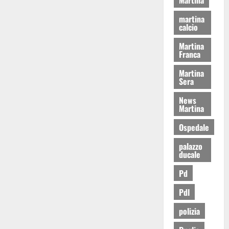
martina
calcio
Martina
Franca
Martina
Sera
News
Martina
Ospedale
palazzo
ducale
Pd
Pdl
polizia