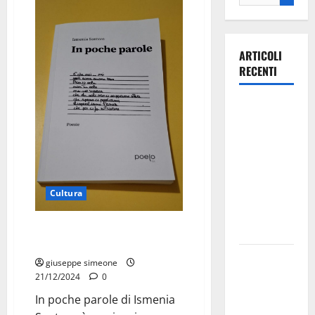
ARTICOLI
RECENTI
Ospedale di
Martina
Franca,
Forza Italia
annuncia la
protesta:
Cultura
sit-in lunedì
In poche parole: la poesia che
10 agosto
accarezza l’anima.
Il Comune
giuseppe simeone
di Martina
21/12/2024
0
Franca
In poche parole di Ismenia
pubblica il