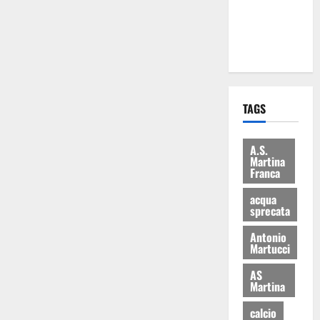
ai 15 nuovi
Fucilieri
dell’Aria
TAGS
A.S.
Martina
Franca
acqua
sprecata
Antonio
Martucci
AS
Martina
calcio