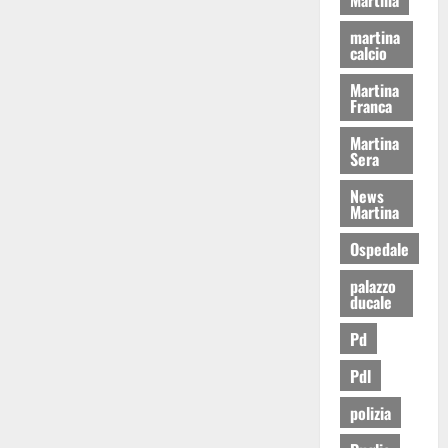
martina
calcio
Martina
Franca
Martina
Sera
News
Martina
Ospedale
palazzo
ducale
Pd
Pdl
polizia