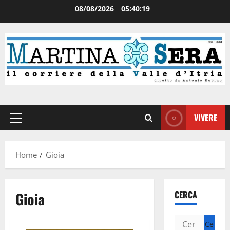
08/08/2026
05:40:20
VIVERE
Home
Gioia
Gioia
CERCA