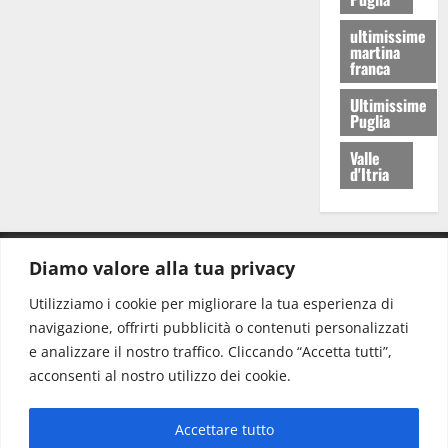
ultimissime
martina
franca
Ultimissime
Puglia
Valle
d'Itria
Diamo valore alla tua privacy
CONTATTI.
Utilizziamo i cookie per migliorare la tua esperienza di
navigazione, offrirti pubblicità o contenuti personalizzati
Redazione:
redazione@www.martinasera.it
e analizzare il nostro traffico. Cliccando “Accetta tutti”,
Direttore:
direttore@www.martinasera.it
acconsenti al nostro utilizzo dei cookie.
Info & Commerciale:
info@www.martinasera.it
Accettare tutto