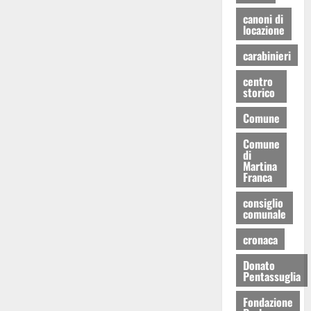
canoni di
locazione
carabinieri
centro
storico
Comune
Comune
di
Martina
Franca
consiglio
comunale
cronaca
Donato
Pentassuglia
Fondazione