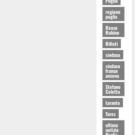
Puglia
regione
puglia
Renzo
Rubino
Rifiuti
sindaco
sindaco
franco
ancona
Stefano
Coletta
taranto
Tares
ultime
notizie
Puglia