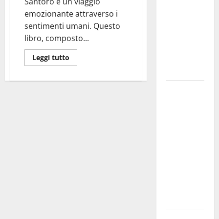
Santoro è un viaggio
bando
emozionante attraverso i
alloggi ERP
sentimenti umani. Questo
2026:
libro, composto...
domande
dal 26
Leggi tutto
agosto
La gara
ciclistica
dei Giochi
attraversa
Martina
Franca:
ecco le
strade
interessate
e gli orari