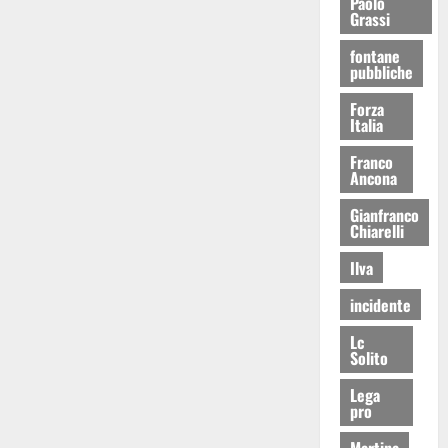
Paolo
Grassi
fontane
pubbliche
Forza
Italia
Franco
Ancona
Gianfranco
Chiarelli
Ilva
incidente
Lc
Solito
Lega
pro
Martina